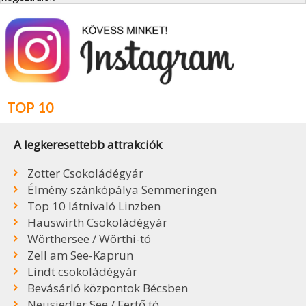
TOP 10
A legkeresettebb attrakciók
Zotter Csokoládégyár
Élmény szánkópálya Semmeringen
Top 10 látnivaló Linzben
Hauswirth Csokoládégyár
Wörthersee / Wörthi-tó
Zell am See-Kaprun
Lindt csokoládégyár
Bevásárló központok Bécsben
Neusiedler See / Fertő tó