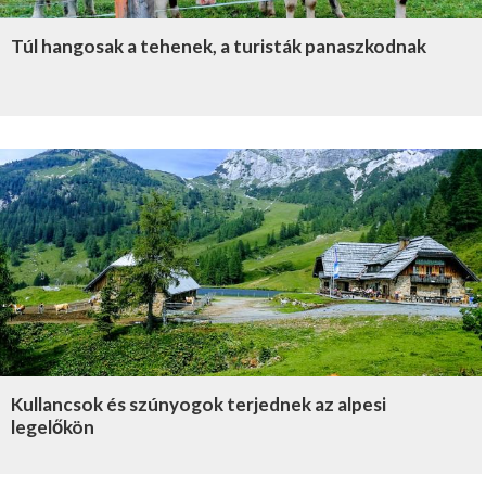
Túl hangosak a tehenek, a turisták panaszkodnak
Kullancsok és szúnyogok terjednek az alpesi
legelőkön