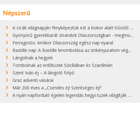
Népszerű
A cicák világnapján fényképeztük ezt a bokor alatt hűsölő cicát Kisorosziban
Gyönyörű gyerekbarát strandok Olaszországban - megmutatjuk a 15 legjobbat
Ferragosto: Amikor Olaszország egész nap nyaral
Bastille nap: A Bastille lerombolása az önkényuralom végét jelentette
Lángolnak a hegyek
Tombolnak az erdőtüzek Szicíliában és Szardínián
Szent Iván-éj – A lángoló folyó
Graz adventi vásárai
Már 200 éves a „Csendes éj! Szentséges éj!”
A nyári napforduló éjjelén legendás hegyi tüzek világítják meg Zugspitzét