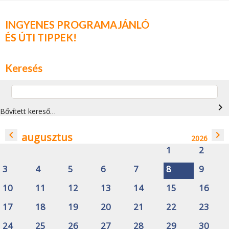
INGYENES PROGRAMAJÁNLÓ
ÉS ÚTI TIPPEK!
Keresés
navigate_next
Bővített kereső…
navigate_before
navigate_next
augusztus
2026
1
2
3
4
5
6
7
8
9
10
11
12
13
14
15
16
17
18
19
20
21
22
23
24
25
26
27
28
29
30