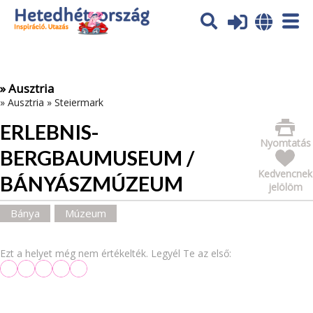
Az oldal sütiket (cookies) használ. További tájékoztatás itt:
Adatvédelmi tájékoztató
Ok
» Ausztria
»
Ausztria
»
Steiermark
ERLEBNIS-
Nyomtatás
BERGBAUMUSEUM /
Kedvencnek
BÁNYÁSZMÚZEUM
jelölöm
Bánya
Múzeum
Ezt a helyet még nem értékelték. Legyél Te az első: