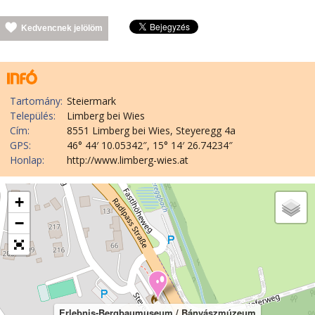
Kedvencnek jelölöm
Tartomány:
Steiermark
Település:
Limberg bei Wies
Cím:
8551 Limberg bei Wies, Steyeregg 4a
GPS:
46° 44′ 10.05342″, 15° 14′ 26.74234″
Honlap:
http://www.limberg-wies.at
+
−
Erlebnis-Bergbaumuseum / Bányászmúzeum