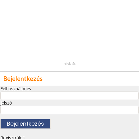
hirdetés
Bejelentkezés
Felhasználónév
Jelszó
Regisztrálok