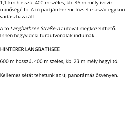
1,1 km hosszú, 400 m széles, kb. 36 m mély ivóvíz
minőségű tó. A tó partján Ferenc József császár egykori
vadászháza áll.
A tó
Langbathsee Straße-n
autóval megközelíthető.
Innen
hegyvidéki túraútvonalak indulnak..
HINTERER LANGBATHSEE
600 m hosszú, 400 m széles, kb. 23 m mély hegyi tó.
Kellemes sétát tehetünk az új panorámás ösvényen.