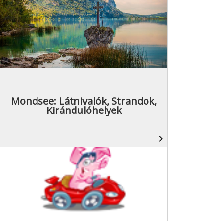
Mondsee: Látnivalók, Strandok,
Kirándulóhelyek
navigate_next