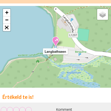
+
−
Langbathseen
Értékeld te is!
Komment