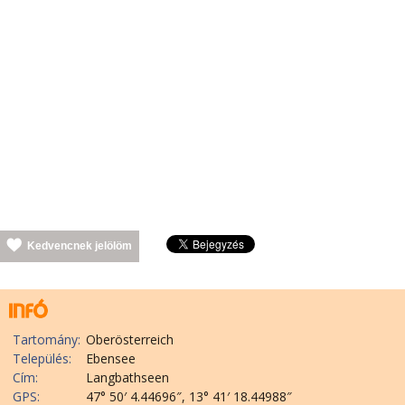
Kedvencnek jelölöm
Tartomány:
Oberösterreich
Település:
Ebensee
Cím:
Langbathseen
GPS:
47° 50′ 4.44696″, 13° 41′ 18.44988″