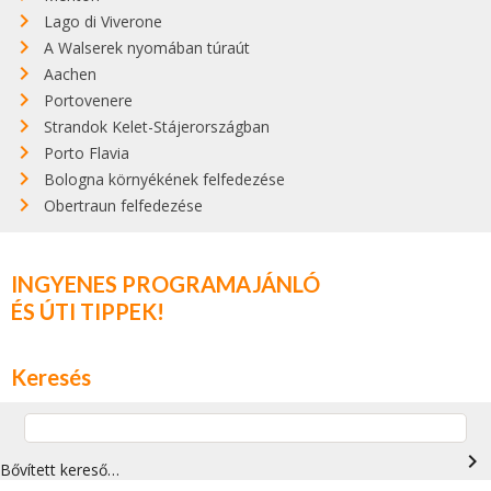
Lago di Viverone
A Walserek nyomában túraút
Aachen
Portovenere
Strandok Kelet-Stájerországban
Porto Flavia
Bologna környékének felfedezése
Obertraun felfedezése
INGYENES PROGRAMAJÁNLÓ
ÉS ÚTI TIPPEK!
Keresés
navigate_next
Bővített kereső…