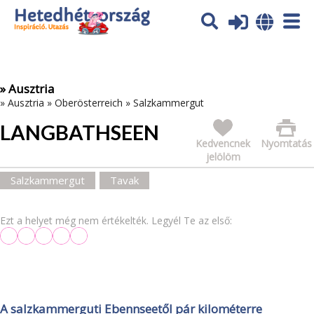
Az oldal sütiket (cookies) használ. További tájékoztatás itt:
Adatvédelmi tájékoztató
Ok
» Ausztria
»
Ausztria
»
Oberösterreich
»
Salzkammergut
LANGBATHSEEN
Kedvencnek
Nyomtatás
jelölöm
Salzkammergut
Tavak
Ezt a helyet még nem értékelték. Legyél Te az első:
A salzkammerguti Ebennseetől pár kilométerre