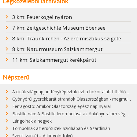
Legközelebbi látnivalók
3 km: Feuerkogel nyáron
7 km: Zeitgeschichte Museum Ebensee
8 km: Traunkirchen - Az erő misztikus szigete
8 km: Naturmuseum Salzkammergut
11 km: Salzkammergut kerékpárút
Népszerű
A cicák világnapján fényképeztük ezt a bokor alatt hűsölő cicát Kisorosziban
Gyönyörű gyerekbarát strandok Olaszországban - megmutatjuk a 15 legjobbat
Ferragosto: Amikor Olaszország egész nap nyaral
Bastille nap: A Bastille lerombolása az önkényuralom végét jelentette
Lángolnak a hegyek
Tombolnak az erdőtüzek Szicíliában és Szardínián
Szent Iván-éj – A lángoló folyó