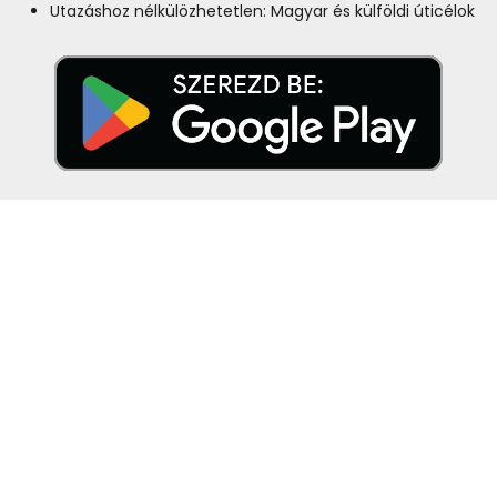
Utazáshoz nélkülözhetetlen: Magyar és külföldi úticélok