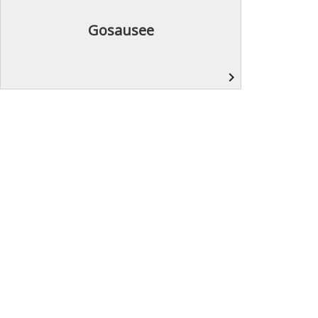
Gosausee
navigate_next