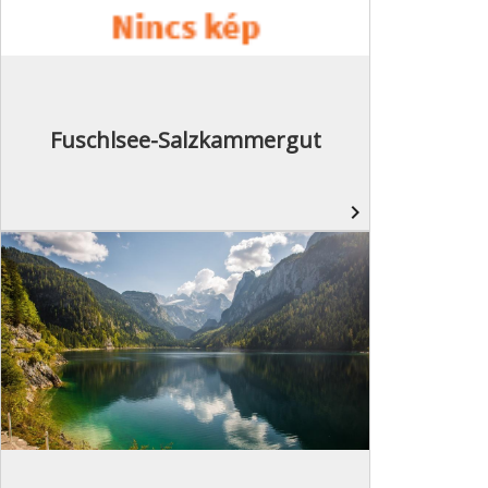
Fuschlsee-Salzkammergut
navigate_next