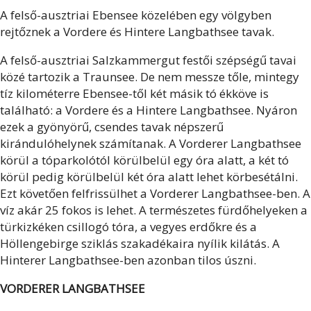
A felső-ausztriai Ebensee közelében egy völgyben
rejtőznek a Vordere és Hintere Langbathsee tavak.
A felső-ausztriai Salzkammergut festői szépségű tavai
közé tartozik a Traunsee. De nem messze tőle, mintegy
tíz kilométerre Ebensee-től két másik tó ékköve is
található: a Vordere és a Hintere Langbathsee. Nyáron
ezek a gyönyörű, csendes tavak népszerű
kirándulóhelynek számítanak. A Vorderer Langbathsee
körül a tóparkolótól körülbelül egy óra alatt, a két tó
körül pedig körülbelül két óra alatt lehet körbesétálni.
Ezt követően felfrissülhet a Vorderer Langbathsee-ben. A
víz akár 25 fokos is lehet. A természetes fürdőhelyeken a
türkizkéken csillogó tóra, a vegyes erdőkre és a
Höllengebirge sziklás szakadékaira nyílik kilátás. A
Hinterer Langbathsee-ben azonban tilos úszni.
VORDERER LANGBATHSEE