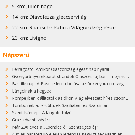
5 km: Julier-hágó
14 km: Diavolezza gleccservilág
22 km: Rhätische Bahn a Világörökség része
23 km: Livigno
Népszerű
Ferragosto: Amikor Olaszország egész nap nyaral
Gyönyörű gyerekbarát strandok Olaszországban - megmutatjuk a 15 legjobbat
Bastille nap: A Bastille lerombolása az önkényuralom végét jelentette
Lángolnak a hegyek
Pompejiben kiállították az ókori világ elveszett híres szobrának másolatát
Tombolnak az erdőtüzek Szicíliában és Szardínián
Szent Iván-éj – A lángoló folyó
Graz adventi vásárai
Már 200 éves a „Csendes éj! Szentséges éj!”
A nyári napforduló éjjelén legendás hegyi tüzek világítják meg Zugspitzét