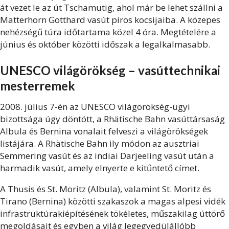
át vezet le az út Tschamutig, ahol már be lehet szállni a
Matterhorn Gotthard vasút piros kocsijaiba. A közepes
nehézségű túra időtartama közel 4 óra. Megtételére a
június és október közötti időszak a legalkalmasabb.
UNESCO világörökség – vasúttechnikai
mesterremek
2008. július 7-én az UNESCO világörökség-ügyi
bizottsága úgy döntött, a Rhätische Bahn vasúttársaság
Albula és Bernina vonalait felveszi a világörökségek
listájára. A Rhätische Bahn ily módon az ausztriai
Semmering vasút és az indiai Darjeeling vasút után a
harmadik vasút, amely elnyerte e kitűntető címet.
A Thusis és St. Moritz (Albula), valamint St. Moritz és
Tirano (Bernina) közötti szakaszok a magas alpesi vidék
infrastruktúrakiépítésének tökéletes, műszakilag úttörő
megoldásait és egyben a világ legegyedülállóbb