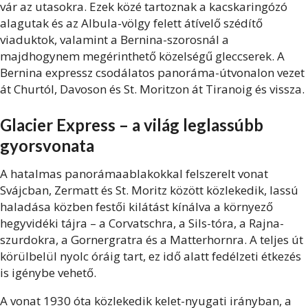
vár az utasokra. Ezek közé tartoznak a kacskaringózó
alagutak és az Albula-völgy felett átívelő szédítő
viaduktok, valamint a Bernina-szorosnál a
majdhogynem megérinthető közelségű gleccserek. A
Bernina expressz csodálatos panoráma-útvonalon vezet
át Churtól, Davoson és St. Moritzon át Tiranoig és vissza.
Glacier Express – a világ leglassúbb
gyorsvonata
A hatalmas panorámaablakokkal felszerelt vonat
Svájcban, Zermatt és St. Moritz között közlekedik, lassú
haladása közben festői kilátást kínálva a környező
hegyvidéki tájra – a Corvatschra, a Sils-tóra, a Rajna-
szurdokra, a Gornergratra és a Matterhornra. A teljes út
körülbelül nyolc óráig tart, ez idő alatt fedélzeti étkezés
is igénybe vehető.
A vonat 1930 óta közlekedik kelet-nyugati irányban, a