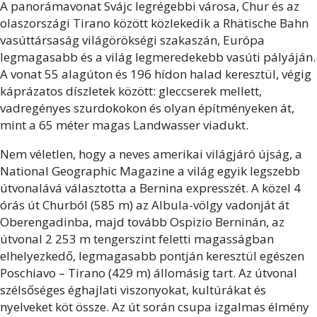
A panorámavonat Svájc legrégebbi városa, Chur és az
olaszországi Tirano között közlekedik a Rhätische Bahn
vasúttársaság világörökségi szakaszán, Európa
legmagasabb és a világ legmeredekebb vasúti pályáján.
A vonat 55 alagúton és 196 hídon halad keresztül, végig
káprázatos díszletek között: gleccserek mellett,
vadregényes szurdokokon és olyan építményeken át,
mint a 65 méter magas Landwasser viadukt.
Nem véletlen, hogy a neves amerikai világjáró újság, a
National Geographic Magazine a világ egyik legszebb
útvonalává választotta a Bernina expresszét. A közel 4
órás út Churból (585 m) az Albula-völgy vadonját át
Oberengadinba, majd tovább Ospizio Berninán, az
útvonal 2 253 m tengerszint feletti magasságban
elhelyezkedő, legmagasabb pontján keresztül egészen
Poschiavo – Tirano (429 m) állomásig tart. Az útvonal
szélsőséges éghajlati viszonyokat, kultúrákat és
nyelveket köt össze. Az út során csupa izgalmas élmény