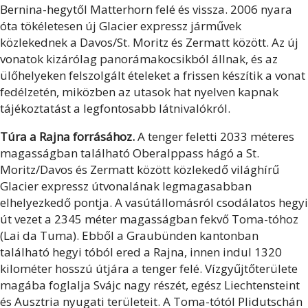
Bernina-hegytől Matterhorn felé és vissza. 2006 nyara
óta tökéletesen új Glacier expressz járművek
közlekednek a Davos/St. Moritz és Zermatt között. Az új
vonatok kizárólag panorámakocsikból állnak, és az
ülőhelyeken felszolgált ételeket a frissen készítik a vonat
fedélzetén, miközben az utasok hat nyelven kapnak
tájékoztatást a legfontosabb látnivalókról.
Túra a Rajna forrásához.
A tenger feletti 2033 méteres
magasságban található Oberalppass hágó a St.
Moritz/Davos és Zermatt között közlekedő világhírű
Glacier expressz útvonalának legmagasabban
elhelyezkedő pontja. A vasútállomásról csodálatos hegyi
út vezet a 2345 méter magasságban fekvő Toma-tóhoz
(Lai da Tuma). Ebből a Graubünden kantonban
található hegyi tóból ered a Rajna, innen indul 1320
kilométer hosszú útjára a tenger felé. Vízgyűjtőterülete
magába foglalja Svájc nagy részét, egész Liechtensteint
és Ausztria nyugati területeit. A Toma-tótól Plidutschán