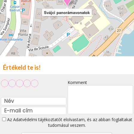
Svájci panorámavonatok
Értékeld te is!
Komment
Az
Adatvédelmi tájékoztatót
elolvastam, és az abban foglaltakat
tudomásul veszem.