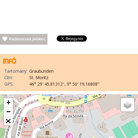
Kedvencnek jelölöm
Tartomány:
Graubünden
Cím:
St. Moritz
GPS:
46° 29′ 45.81312″, 9° 50′ 19.16808″
+
−