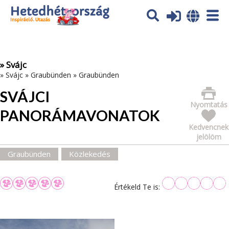
Az oldal sütiket (cookies) használ. További tájékoztatás itt:
Adatvédelmi tájékoztató
Ok
» Svájc
»
Svájc
»
Graubünden
»
Graubünden
SVÁJCI
Nyomtatás
PANORÁMAVONATOK
Kedvencnek
jelölöm
Graubünden
Közlekedés
Értékeld Te is: