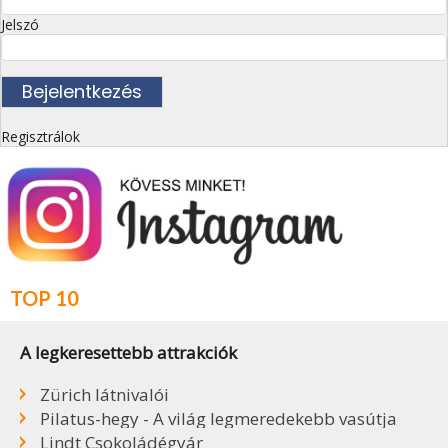
Jelszó
Regisztrálok
TOP 10
A legkeresettebb attrakciók
Zürich látnivalói
Pilatus-hegy - A világ legmeredekebb vasútja
Lindt Csokoládégyár