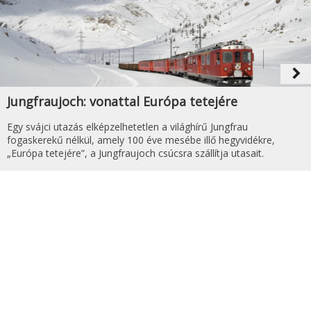
navigate_next
Jungfraujoch: vonattal Európa tetejére
Egy svájci utazás elképzelhetetlen a világhírű Jungfrau
fogaskerekű nélkül, amely 100 éve mesébe illő hegyvidékre,
„Európa tetejére”, a Jungfraujoch csúcsra szállítja utasait.