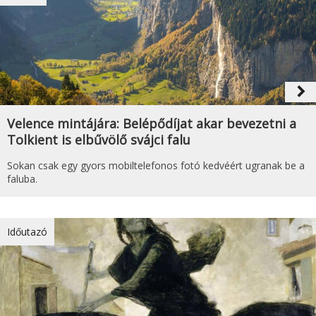
navigate_next
Velence mintájára: Belépődíjat akar bevezetni a
Tolkient is elbűvölő svájci falu
Sokan csak egy gyors mobiltelefonos fotó kedvéért ugranak be a
faluba.
Időutazó