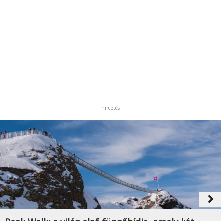
hirdetés
navigate_next