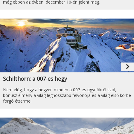
még ebben az évben, december 10-én jelent meg.
navigate_next
Schilthorn: a 007-es hegy
Nem elég, hogy a hegyen minden a 007-es ügynökről szól,
bónusz élmény a világ leghosszabb felvonója és a világ első körbe
forgó étterme!