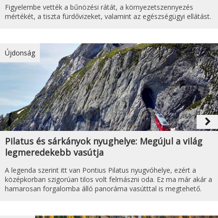
Figyelembe vették a bűnözési rátát, a környezetszennyezés
mértékét, a tiszta fürdővizeket, valamint az egészségügyi ellátást.
Újdonság
navigate_next
Pilatus és sárkányok nyughelye: Megújul a világ
legmeredekebb vasútja
A legenda szerint itt van Pontius Pilatus nyugvóhelye, ezért a
középkorban szigorúan tilos volt felmászni oda. Ez ma már akár a
hamarosan forgalomba álló panoráma vasútttal is megtehető.