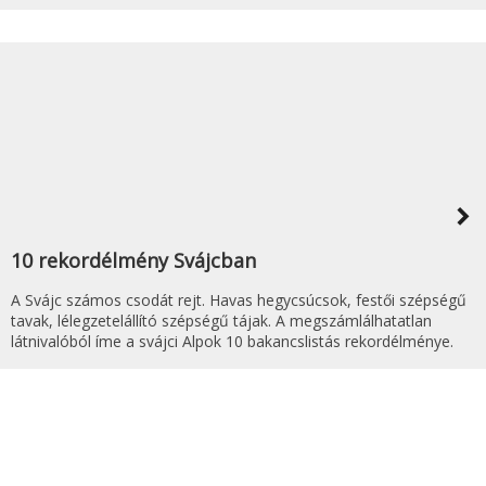
navigate_next
10 rekordélmény Svájcban
A Svájc számos csodát rejt. Havas hegycsúcsok, festői szépségű
tavak, lélegzetelállító szépségű tájak. A megszámlálhatatlan
látnivalóból íme a svájci Alpok 10 bakancslistás rekordélménye.