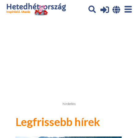
Az oldal sütiket (cookies) használ. További tájékoztatás itt:
Adatvédelmi tájékoztató
Ok
hirdetés
Legfrissebb hírek