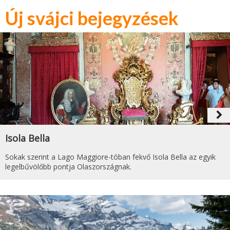
Új svájci bejegyzések
navigate_next
Isola Bella
Sokak szerint a Lago Maggiore-tóban fekvő Isola Bella az egyik
legelbűvölőbb pontja Olaszországnak.