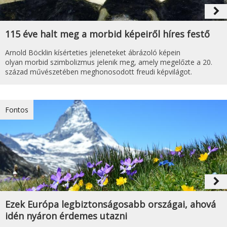
navigate_next
115 éve halt meg a morbid képeiről híres festő
Arnold Böcklin kísérteties jeleneteket ábrázoló képein
olyan morbid szimbolizmus jelenik meg, amely megelőzte a 20.
század művészetében meghonosodott freudi képvilágot.
Fontos
navigate_next
Ezek Európa legbiztonságosabb országai, ahová
idén nyáron érdemes utazni