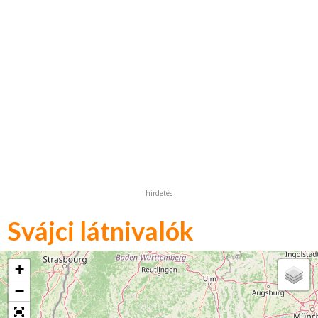
hirdetés
Svájci látnivalók
+
−