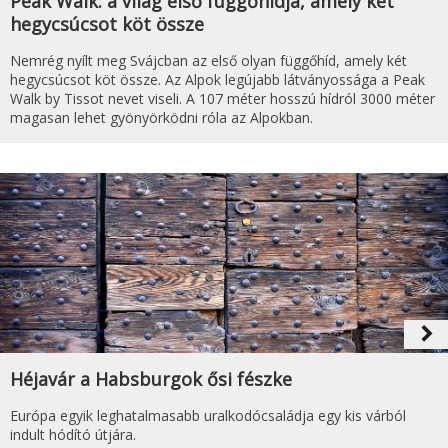
Peak Walk: a világ első függőhídja, amely két
hegycsúcsot köt össze
Nemrég nyílt meg Svájcban az első olyan függőhíd, amely két
hegycsúcsot köt össze. Az Alpok legújabb látványossága a Peak
Walk by Tissot nevet viseli. A 107 méter hosszú hídról 3000 méter
magasan lehet gyönyörködni róla az Alpokban.
navigate_next
Héjavár a Habsburgok ősi fészke
Európa egyik leghatalmasabb uralkodócsaládja egy kis várból
indult hódító útjára.