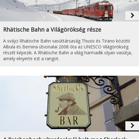
navigate_next
Rhätische Bahn a Világörökség része
A svájci Rhätische Bahn vasúttársaság Thusis és Tirano közötti
Albula és Bernina útvonalai 2008 óta az UNESCO Világörökség
részét képezik. A Rhätische Bahn a világ harmadik olyan vasútja,
amely elnyerte ezt a rangot.
navigate_next