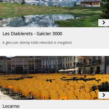
navigate_next
Les Diablerets - Galcier 3000
A gleccser síterep több rekordot is megdönt.
navigate_next
Locarno