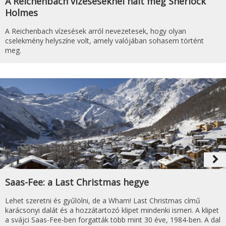
A Reichenbach vízeséseknél halt meg Sherlock
Holmes
A Reichenbach vízesések arról nevezetesek, hogy olyan
cselekmény helyszíne volt, amely valójában sohasem történt
meg.
navigate_next
Saas-Fee: a Last Christmas hegye
Lehet szeretni és gyűlölni, de a Wham! Last Christmas című
karácsonyi dalát és a hozzátartozó klipet mindenki ismeri. A klipet
a svájci Saas-Fee-ben forgatták több mint 30 éve, 1984-ben. A dal