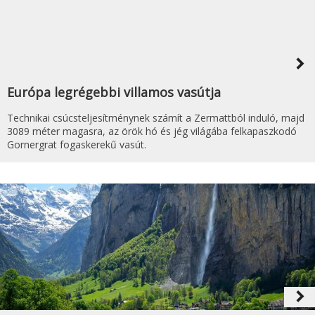
navigate_next
Európa legrégebbi villamos vasútja
Technikai csúcsteljesítménynek számít a Zermattból induló, majd
3089 méter magasra, az örök hó és jég világába felkapaszkodó
Gornergrat fogaskerekű vasút.
navigate_next