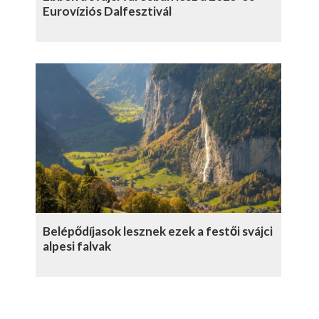
Eurovíziós Dalfesztivál
Belépődíjasok lesznek ezek a festői svájci
alpesi falvak