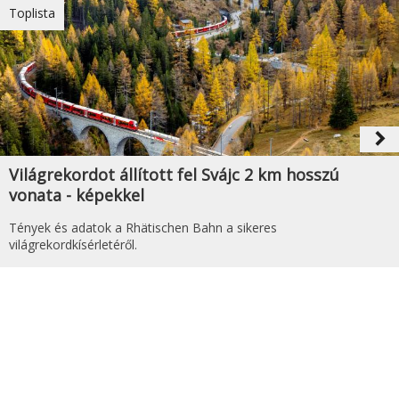
Toplista
navigate_next
Világrekordot állított fel Svájc 2 km hosszú
vonata - képekkel
Tények és adatok a Rhätischen Bahn a sikeres
világrekordkísérletéről.