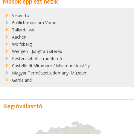
Mások épp ezt nézik
Vekeri-tó
Freilichtmuseum Vorau
Tallard-i vár
Aachen
Wolfsberg
Wengen - Jungfrau síterep
Pesterzsébeti strandfürdő
Castello di Miramare / Miramare-kastély
Magyar Természettudományi Múzeum
Gardaland
Régióválasztó