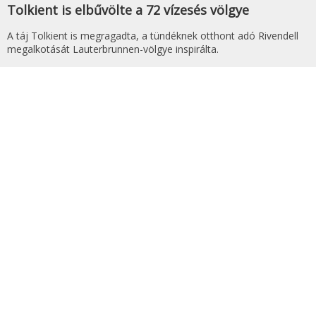
Tolkient is elbűvölte a 72 vízesés völgye
A táj Tolkient is megragadta, a tündéknek otthont adó Rivendell
megalkotását Lauterbrunnen-völgye inspirálta.