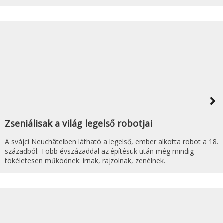
navigate_next
Zseniálisak a világ legelső robotjai
A svájci Neuchâtelben látható a legelső, ember alkotta robot a 18.
századból. Több évszázaddal az építésük után még mindig
tökéletesen működnek: írnak, rajzolnak, zenélnek.