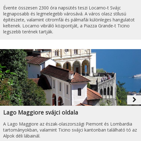
Évente összesen 2300 óra napsütés teszi Locarno-t Svájc
legnaposabb és legmelegebb városává. A város olasz stílusú
építészete, valamint citromfái és pálmafái különleges hangulatot
keltenek. Locarno vibráló központját, a Piazza Grande-t Ticino
legszebb terének tartják.
navigate_next
Lago Maggiore svájci oldala
A Lago Maggiore az észak-olaszországi Piemont és Lombardia
tartományokban, valamint Ticino svájci kantonban található tó az
Alpok déli lábainál.