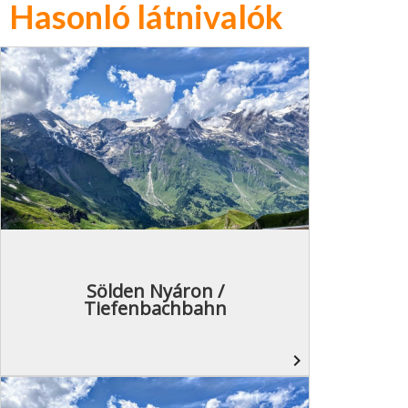
Hasonló látnivalók
Sölden Nyáron /
Tiefenbachbahn
navigate_next