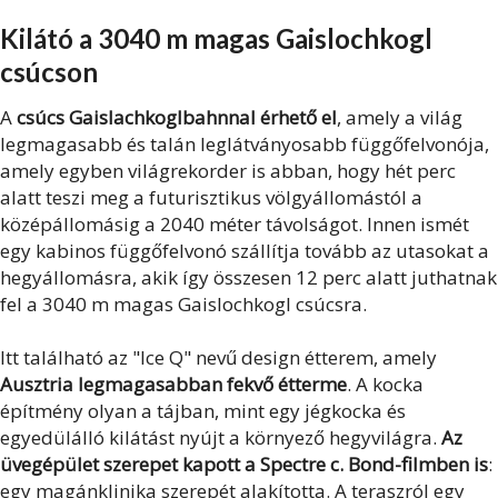
Kilátó a 3040 m magas Gaislochkogl
csúcson
A
csúcs Gaislachkoglbahnnal érhető el
, amely a világ
legmagasabb és talán leglátványosabb függőfelvonója,
amely egyben világrekorder is abban, hogy hét perc
alatt teszi meg a futurisztikus völgyállomástól a
középállomásig a 2040 méter távolságot. Innen ismét
egy kabinos függőfelvonó szállítja tovább az utasokat a
hegyállomásra, akik így összesen 12 perc alatt juthatnak
fel a 3040 m magas Gaislochkogl csúcsra.
Itt található az "Ice Q" nevű design étterem, amely
Ausztria legmagasabban fekvő étterme
. A kocka
építmény olyan a tájban, mint egy jégkocka és
egyedülálló kilátást nyújt a környező hegyvilágra.
Az
üvegépület szerepet kapott a Spectre c. Bond-filmben is
:
egy magánklinika szerepét alakította. A teraszról egy