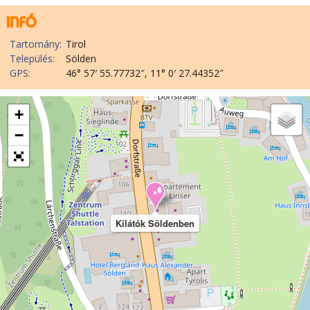
Tartomány:
Tirol
Település:
Sölden
GPS:
46° 57′ 55.77732″, 11° 0′ 27.44352″
+
−
Kilátók Söldenben