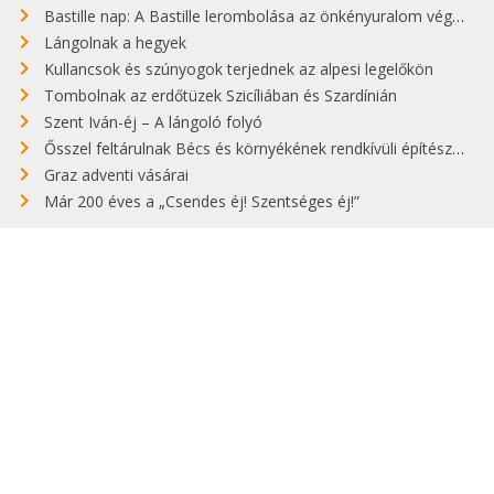
Bastille nap: A Bastille lerombolása az önkényuralom végét jelentette
Lángolnak a hegyek
Kullancsok és szúnyogok terjednek az alpesi legelőkön
Tombolnak az erdőtüzek Szicíliában és Szardínián
Szent Iván-éj – A lángoló folyó
Ősszel feltárulnak Bécs és környékének rendkívüli építészeti kincsei
Graz adventi vásárai
Már 200 éves a „Csendes éj! Szentséges éj!”