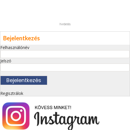
hirdetés
Bejelentkezés
Felhasználónév
Jelszó
Regisztrálok