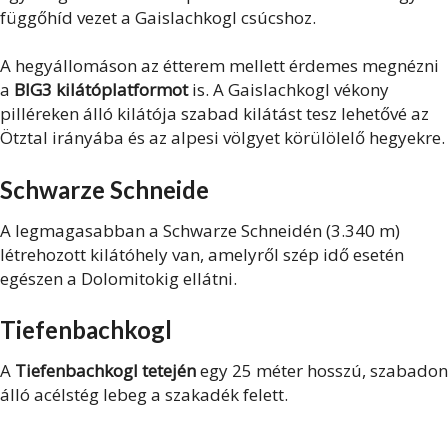
függőhíd vezet a Gaislachkogl csúcshoz.
A hegyállomáson az étterem mellett érdemes megnézni
a
BIG3 kilátóplatformot
is. A Gaislachkogl vékony
pilléreken álló kilátója szabad kilátást tesz lehetővé az
Ötztal irányába és az alpesi völgyet körülölelő hegyekre.
Schwarze Schneide
A legmagasabban a Schwarze Schneidén (3.340 m)
létrehozott kilátóhely van, amelyről szép idő esetén
egészen a Dolomitokig ellátni.
Tiefenbachkogl
A
Tiefenbachkogl tetején
egy 25 méter hosszú, szabadon
álló acélstég lebeg a szakadék felett.