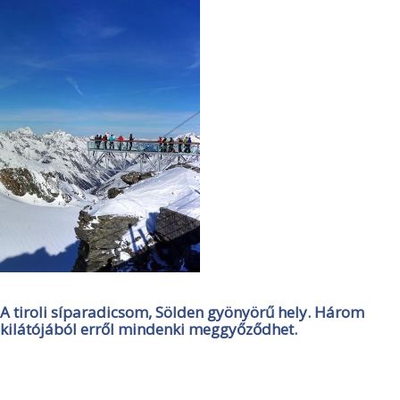
A tiroli síparadicsom, Sölden gyönyörű hely. Három
kilátójából erről mindenki meggyőződhet.