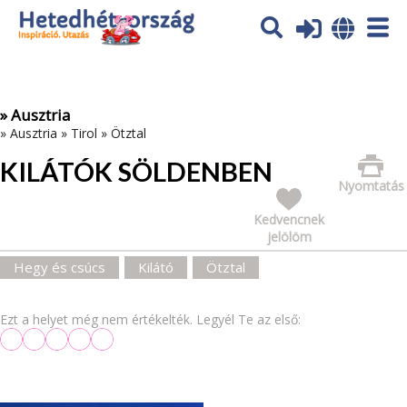
Az oldal sütiket (cookies) használ. További tájékoztatás itt:
Adatvédelmi tájékoztató
Ok
» Ausztria
»
Ausztria
»
Tirol
»
Ötztal
KILÁTÓK SÖLDENBEN
Nyomtatás
Kedvencnek
jelölöm
Hegy és csúcs
Kilátó
Ötztal
Ezt a helyet még nem értékelték. Legyél Te az első: