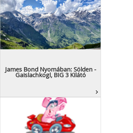
James Bond Nyomában: Sölden -
Gaislachkogl, BIG 3 Kilátó
navigate_next