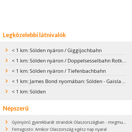
Legközelebbi látnivalók
< 1 km: Sölden nyáron / Giggijochbahn
< 1 km: Sölden nyáron / Doppelsesselbahn Rotkogel
< 1 km: Sölden nyáron / Tiefenbachbahn
< 1 km: James Bond nyomában: Sölden - Gaislachkogl, BIG 3 kilátó
< 1 km: Sölden
Népszerű
Gyönyörű gyerekbarát strandok Olaszországban - megmutatjuk a 15 legjobbat
Ferragosto: Amikor Olaszország egész nap nyaral