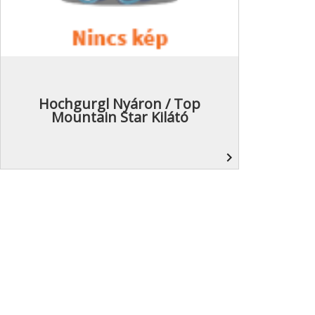
Hochgurgl Nyáron / Top
Mountain Star Kilátó
navigate_next