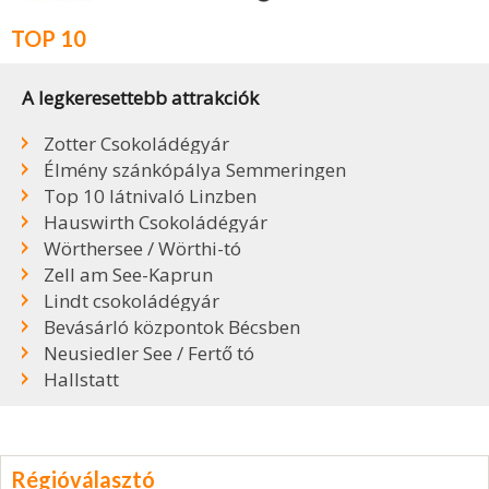
TOP 10
A legkeresettebb attrakciók
Zotter Csokoládégyár
Élmény szánkópálya Semmeringen
Top 10 látnivaló Linzben
Hauswirth Csokoládégyár
Wörthersee / Wörthi-tó
Zell am See-Kaprun
Lindt csokoládégyár
Bevásárló központok Bécsben
Neusiedler See / Fertő tó
Hallstatt
Régióválasztó