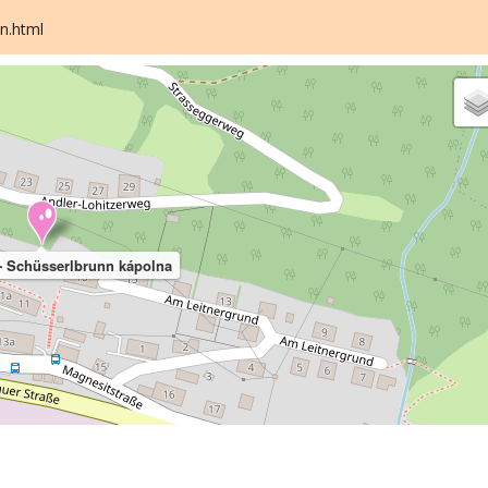
n.html
- Schüsserlbrunn kápolna