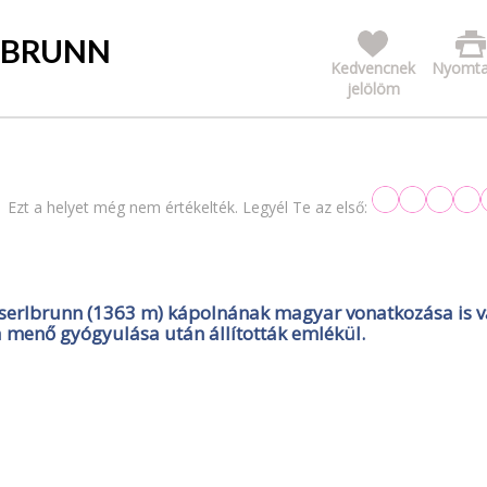
LBRUNN
Kedvencnek
Nyomta
jelölöm
Ezt a helyet még nem értékelték. Legyél Te az első:
serlbrunn (1363 m) kápolnának magyar vonatkozása is v
menő gyógyulása után állították emlékül.