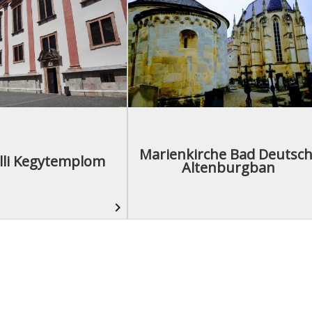
Marienkirche Bad Deutsch
lli Kegytemplom
Altenburgban
navigate_next