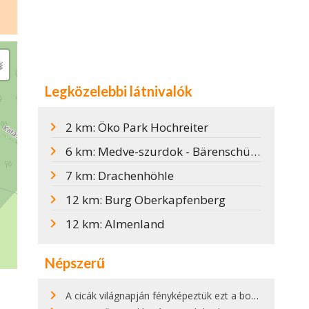
Legközelebbi látnivalók
2 km: Öko Park Hochreiter
6 km: Medve-szurdok - Bärenschützklamm
7 km: Drachenhöhle
12 km: Burg Oberkapfenberg
12 km: Almenland
Népszerű
A cicák világnapján fényképeztük ezt a bokor alatt hűsölő cicát Kisorosziban