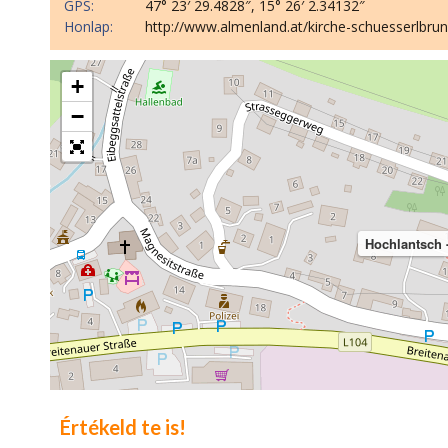
GPS:
47° 23′ 29.4828″, 15° 26′ 2.34132″
Honlap:
http://www.almenland.at/kirche-schuesserlbrun
+
−
Hochlantsch 
Értékeld te is!