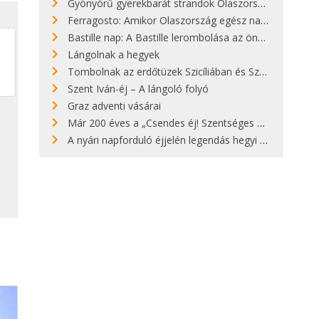
Gyönyörű gyerekbarát strandok Olaszországban - megmutatjuk a 15 legjobbat
Ferragosto: Amikor Olaszország egész nap nyaral
Bastille nap: A Bastille lerombolása az önkényuralom végét jelentette
Lángolnak a hegyek
Tombolnak az erdőtüzek Szicíliában és Szardínián
Szent Iván-éj – A lángoló folyó
Graz adventi vásárai
Már 200 éves a „Csendes éj! Szentséges éj!”
A nyári napforduló éjjelén legendás hegyi tüzek világítják meg Zugspitzét