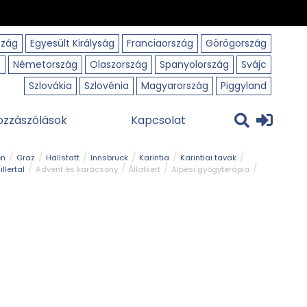
szág
Egyesült Királyság
Franciaország
Görögország
o
Németország
Olaszország
Spanyolország
Svájc
Szlovákia
Szlovénia
Magyarország
Piggyland
ozzászólások
Kapcsolat
en
Graz
Hallstatt
Innsbruck
Karintia
Karintiai tavak
illertal
Advent és karácsony
Állatkert
Alpesi gyógyterápia
park
Kerékpár
Kilátó
Korcsolyapálya
Magyar kapcsolat
avak
Tél
Téli túrázás
Templom és kolostor
Természeti park