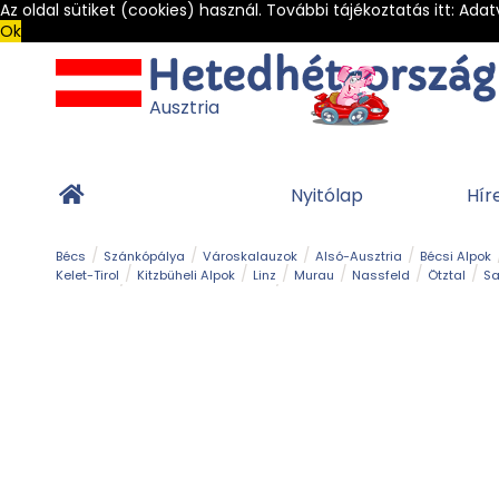
Az oldal sütiket (cookies) használ. További tájékoztatás itt:
Adat
Ok
Ausztria
Nyitólap
Hír
Bécs
Szánkópálya
Városkalauzok
Alsó-Ausztria
Bécsi Alpok
Kelet-Tirol
Kitzbüheli Alpok
Linz
Murau
Nassfeld
Ötztal
Sa
Alpesi út
Ásványok & Kristályok
Barlang
Bob
Csúszda
Esemény
Gleccser
Gyerek t
Múzeum
Óriásroller és mountaincart
Osztrák ételek
Park és kert
Túra
Vár és kastély
Világörökség
Vízesés
Zöldturista