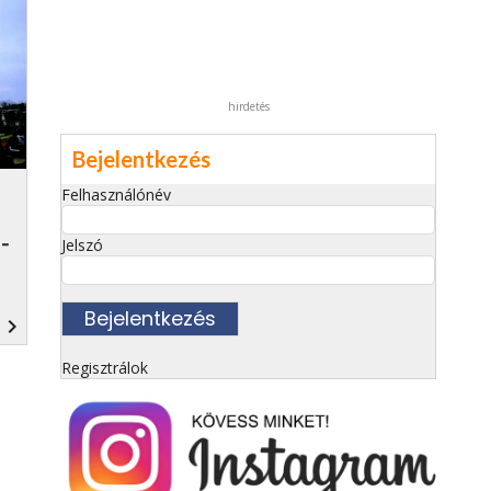
hirdetés
Bejelentkezés
Felhasználónév
-
Jelszó
navigate_next
Regisztrálok