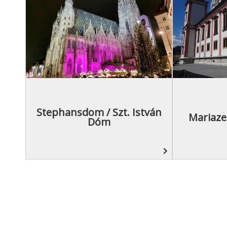
Stephansdom / Szt. István
Mariaze
Dóm
navigate_next