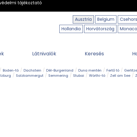
védelmi tájékoztató
Ausztria
Belgium
Csehor
Hollandia
Horvátország
Monac
ek
Látnivalók
Keresés
H
Boden-tó
Dachstein
Dél-Burgenland
Duna mentén
Fertő tó
Gerlitz
lzburg
Salzkammergut
Semmering
Stubai
Wörthi-tó
Zell am See
Z
úraút
Határélmény
Hegy és csúcs
Hegyi gyerekvilág
Húsvét
Kaland
Régiók
Sisi nyomában
Strand és fürdő
Szabadidőpark
Szurdok
T