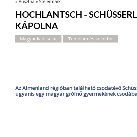
»
Ausztria
»
Steiermark
HOCHLANTSCH - SCHÜSSER
KÁPOLNA
Magyar kapcsolat
Templom és kolostor
Az Almenland régióban található csodatévő Schüs
ugyanis egy magyar grófnő gyermekének csodába 