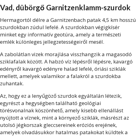
Vad, dübörgő Garnitzenklamm-szurdok
Hermagortól délre a Garnitzenbach patak 4,5 km hosszú
szurdokban zúdul lefelé. A szurdokban végigkísér
minket egy informatív geotúra, amely a természeti
emlék különleges jellegzetességeiről mesél.
A zabolátlan vizek morajlása visszhangzik a magasodó
sziklafalak között. A habzó víz lépésről lépésre, kavargó
edényről kavargó edényre halad lefelé, óriási sziklák
mellett, amelyek valamikor a falakról a szurdokba
zuhantak.
Az, hogy ez a lenyűgöző szurdok egyáltalán létezik,
egyrészt a hegységben található geológiai
törésvonalnak köszönhető, amely kisebb ellenállást
nyújtott a víznek, mint a környező sziklák, másrészt az
utolsó jégkorszak gleccsereinek eróziós erejének,
amelyek olvadásukkor hatalmas patakokat küldtek a