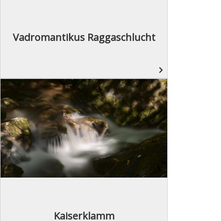
Vadromantikus Raggaschlucht
navigate_next
Kaiserklamm