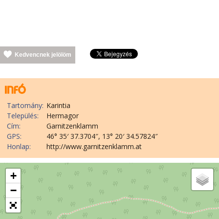
Kedvencnek jelölöm
Tartomány:
Karintia
Település:
Hermagor
Cím:
Garnitzenklamm
GPS:
46° 35′ 37.3704″, 13° 20′ 34.57824″
Honlap:
http://www.garnitzenklamm.at
+
−