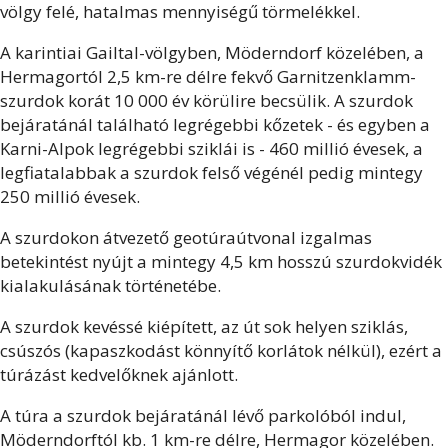
völgy felé, hatalmas mennyiségű törmelékkel.
A karintiai Gailtal-völgyben, Möderndorf közelében, a
Hermagortól 2,5 km-re délre fekvő Garnitzenklamm-
szurdok korát 10 000 év körülire becsülik. A szurdok
bejáratánál található legrégebbi kőzetek - és egyben a
Karni-Alpok legrégebbi sziklái is - 460 millió évesek, a
legfiatalabbak a szurdok felső végénél pedig mintegy
250 millió évesek.
A szurdokon átvezető geotúraútvonal izgalmas
betekintést nyújt a mintegy 4,5 km hosszú szurdokvidék
kialakulásának történetébe.
A szurdok kevéssé kiépített, az út sok helyen sziklás,
csúszós (kapaszkodást könnyítő korlátok nélkül), ezért a
túrázást kedvelőknek ajánlott.
A túra a szurdok bejáratánál lévő parkolóból indul,
Möderndorftól kb. 1 km-re délre, Hermagor közelében.