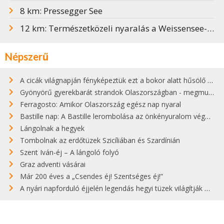
8 km: Pressegger See
12 km: Természetközeli nyaralás a Weissensee-nél
Népszerű
A cicák világnapján fényképeztük ezt a bokor alatt hűsölő cicát Kisorosziban
Gyönyörű gyerekbarát strandok Olaszországban - megmutatjuk a 15 legjobbat
Ferragosto: Amikor Olaszország egész nap nyaral
Bastille nap: A Bastille lerombolása az önkényuralom végét jelentette
Lángolnak a hegyek
Tombolnak az erdőtüzek Szicíliában és Szardínián
Szent Iván-éj – A lángoló folyó
Graz adventi vásárai
Már 200 éves a „Csendes éj! Szentséges éj!”
A nyári napforduló éjjelén legendás hegyi tüzek világítják meg Zugspitzét