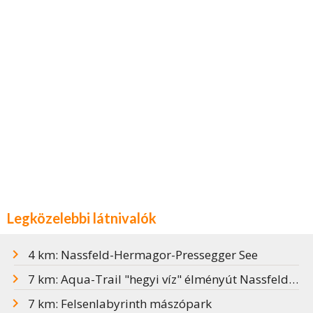
Legközelebbi látnivalók
4 km: Nassfeld-Hermagor-Pressegger See
7 km: Aqua-Trail "hegyi víz" élményút Nassfelden
7 km: Felsenlabyrinth mászópark