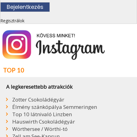
Regisztrálok
TOP 10
A legkeresettebb attrakciók
Zotter Csokoládégyár
Élmény szánkópálya Semmeringen
Top 10 látnivaló Linzben
Hauswirth Csokoládégyár
Wörthersee / Wörthi-tó
Zell am See-Kaprun