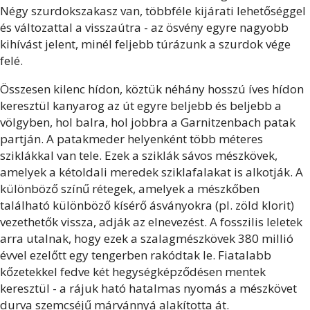
Négy szurdokszakasz van, többféle kijárati lehetőséggel
és változattal a visszaútra - az ösvény egyre nagyobb
kihívást jelent, minél feljebb túrázunk a szurdok vége
felé.
Összesen kilenc hídon, köztük néhány hosszú íves hídon
keresztül kanyarog az út egyre beljebb és beljebb a
völgyben, hol balra, hol jobbra a Garnitzenbach patak
partján. A patakmeder helyenként több méteres
sziklákkal van tele. Ezek a sziklák sávos mészkövek,
amelyek a kétoldali meredek sziklafalakat is alkotják. A
különböző színű rétegek, amelyek a mészkőben
található különböző kísérő ásványokra (pl. zöld klorit)
vezethetők vissza, adják az elnevezést. A fosszilis leletek
arra utalnak, hogy ezek a szalagmészkövek 380 millió
évvel ezelőtt egy tengerben rakódtak le. Fiatalabb
kőzetekkel fedve két hegységképződésen mentek
keresztül - a rájuk ható hatalmas nyomás a mészkövet
durva szemcséjű márvánnyá alakította át.