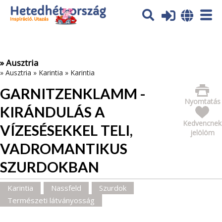
Az oldal sütiket (cookies) használ. További tájékoztatás itt:
Adatvédelmi tájékoztató
Ok
» Ausztria
»
Ausztria
»
Karintia
»
Karintia
GARNITZENKLAMM -
Nyomtatás
KIRÁNDULÁS A
Kedvencnek
VÍZESÉSEKKEL TELI,
jelölöm
VADROMANTIKUS
SZURDOKBAN
Karintia
Nassfeld
Szurdok
Természeti látványosság