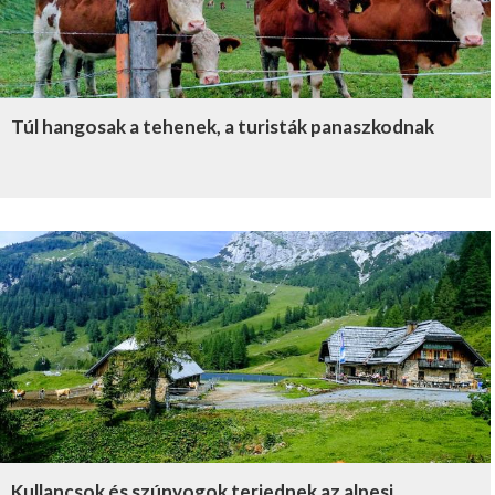
Túl hangosak a tehenek, a turisták panaszkodnak
Kullancsok és szúnyogok terjednek az alpesi