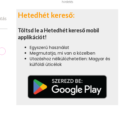
hirdetés
Hetedhét kereső:
tás
Töltsd le a Hetedhét kereső mobil
applikációt!
Egyszerű használat
Megmutatja, mi van a közelben
Utazáshoz nélkülözhetetlen: Magyar és
külföldi úticélok