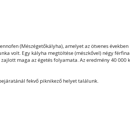
rennofen (Mészégetőkályha), amelyet az ötvenes években
ka volt. Egy kályha megtöltése (mészkővel) négy férfina
ig zajlott maga az égetés folyamata. Az eredmény 40 000 k
járatánál fekvő piknikező helyet találunk.