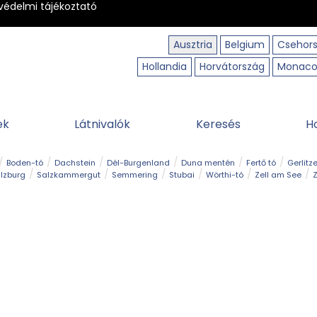
védelmi tájékoztató
Ausztria
Belgium
Csehor
Hollandia
Horvátország
Monac
ek
Látnivalók
Keresés
H
Boden-tó
Dachstein
Dél-Burgenland
Duna mentén
Fertő tó
Gerlitz
lzburg
Salzkammergut
Semmering
Stubai
Wörthi-tó
Zell am See
Z
úraút
Határélmény
Hegy és csúcs
Hegyi gyerekvilág
Húsvét
Kaland
Régiók
Sisi nyomában
Strand és fürdő
Szabadidőpark
Szurdok
T