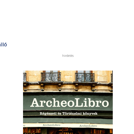
lló
hirdetés