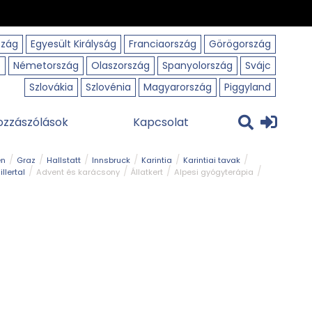
szág
Egyesült Királyság
Franciaország
Görögország
o
Németország
Olaszország
Spanyolország
Svájc
Szlovákia
Szlovénia
Magyarország
Piggyland
ozzászólások
Kapcsolat
en
Graz
Hallstatt
Innsbruck
Karintia
Karintiai tavak
illertal
Advent és karácsony
Állatkert
Alpesi gyógyterápia
park
Kerékpár
Kilátó
Korcsolyapálya
Magyar kapcsolat
avak
Tél
Téli túrázás
Templom és kolostor
Természeti park