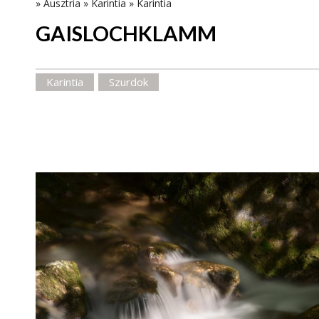
»
Ausztria
»
Karintia
»
Karintia
GAISLOCHKLAMM
Karintia
Szurdok