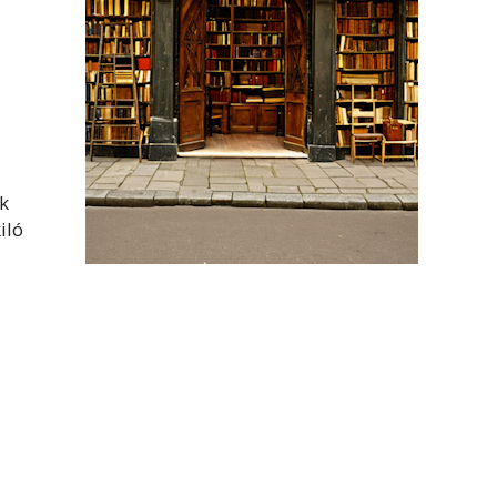
k
iló