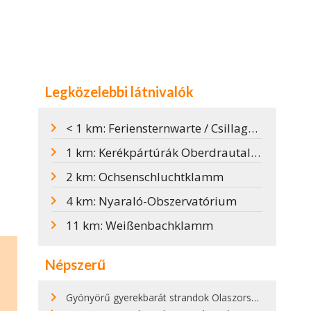
Legközelebbi látnivalók
< 1 km: Feriensternwarte / Csillagvizsgáló
1 km: Kerékpártúrák Oberdrautalban
2 km: Ochsenschluchtklamm
4 km: Nyaraló-Obszervatórium
11 km: Weißenbachklamm
Népszerű
Gyönyörű gyerekbarát strandok Olaszországban - megmutatjuk a 15 legjobbat