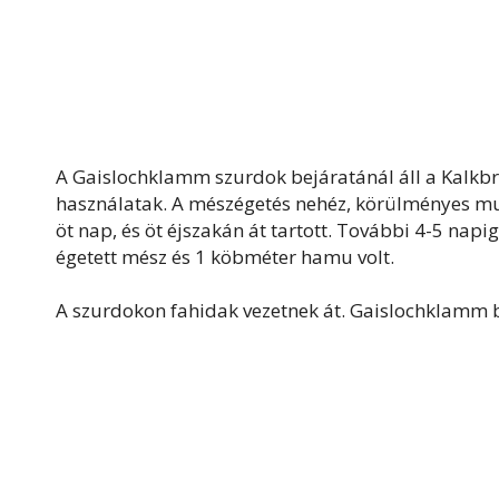
A Gaislochklamm szurdok bejáratánál áll a Kalkb
használatak. A mészégetés nehéz, körülményes mun
öt nap, és öt éjszakán át tartott. További 4-5 nap
égetett mész és 1 köbméter hamu volt.
A szurdokon fahidak vezetnek át. Gaislochklamm be