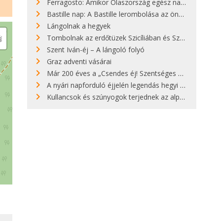
Ferragosto: Amikor Olaszország egész nap nyaral
Bastille nap: A Bastille lerombolása az önkényuralom végét jelentette
Lángolnak a hegyek
Tombolnak az erdőtüzek Szicíliában és Szardínián
Szent Iván-éj – A lángoló folyó
Graz adventi vásárai
Már 200 éves a „Csendes éj! Szentséges éj!”
A nyári napforduló éjjelén legendás hegyi tüzek világítják meg Zugspitzét
Kullancsok és szúnyogok terjednek az alpesi legelőkön