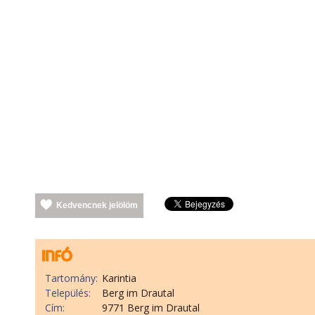
Kedvencnek jelölöm
Tartomány:
Karintia
Település:
Berg im Drautal
Cím:
9771 Berg im Drautal