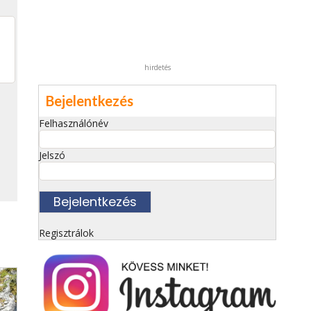
hirdetés
Bejelentkezés
Felhasználónév
Jelszó
Regisztrálok