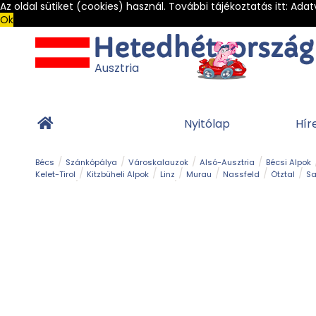
Az oldal sütiket (cookies) használ. További tájékoztatás itt:
Adat
Ok
Ausztria
Nyitólap
Hír
Bécs
Szánkópálya
Városkalauzok
Alsó-Ausztria
Bécsi Alpok
Kelet-Tirol
Kitzbüheli Alpok
Linz
Murau
Nassfeld
Ötztal
Sa
Alpesi út
Ásványok & Kristályok
Barlang
Bob
Csúszda
Esemény
Gleccser
Gyerek t
Múzeum
Óriásroller és mountaincart
Osztrák ételek
Park és kert
Túra
Vár és kastély
Világörökség
Vízesés
Zöldturista