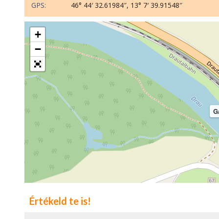
GPS:
46° 44′ 32.61984″, 13° 7′ 39.91548″
+
−
G
Értékeld te is!