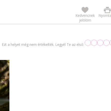
Kedvencnek
Nyomta
jelölöm
Ezt a helyet még nem értékelték. Legyél Te az első: