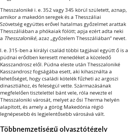
Thesszaloniké i. e. 352 vagy 345 körül született, aznap,
amikor a makedón seregek és a Thesszáliai
Szövetség együttes erővel hatalmas győzelmet arattak
Thesszáliában a phókaiak fölött; apja ezért adta neki
a
Thesszaloniké,
azaz „győzelem Thesszáliában” nevet.
I. e. 315-ben a királyi család többi tagjával együtt ő is a
püdnai erődben keresett menedéket a közeledő
Kasszandrosz elől. Püdna eleste után Thesszaloniké
Kasszandrosz fogságába esett, aki kihasználta a
lehetőséget, hogy családi kötelék fűzheti az argoszi
dinasztiához, és feleségül vette. Származásának
megfelelően tisztelettel bánt vele, róla nevezte el
Thesszaloniki városát, melyet az ősi Therma helyén
alapított, és amely a görög Makedónia régió
legnépesebb és legjelentősebb városává vált.
Többnemzetiségű olvasztótégely