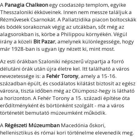
A
Panagia Chalkeon
egy csodaszép templom, egyike
Thesszaloniki ékköveinek. Innen nem messze találjuk a
Rézművesek Csarnokát. A Paliatzidika piacon boltocskák
és bódék sorakoznak végig az utcákban, sőt még az
alagsorokban is, körbe a Philippou környékén. Végül
irány a közeli
Bit Pazar
, amelynek különlegessége, hogy
már 1928-ban is ugyan így nézett ki, mint most.
Az esti órákban Szaloniki népszerű vízpartja a forró
délutáni órák után újra életre kel. Itt található a város
nevezetessége is: a
Fehér Torony
, amely a 15-16.
században épült, és csodálatos kilátást biztosít az egész
városra, tiszta időben még az Olümposz-hegy is látható
a horizonton. A Fehér Torony a 15. századi építése óta
erődítményként és börtönként szolgált - ma a város
történetét bemutató múzeumként működik.
A
Régészeti Múzeumban
Macedónia őskori,
hellenisztikus és római kori történelme elevenedik meg.