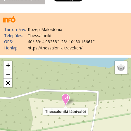
Tartomány:
Közép-Makedónia
Település:
Thessaloniki
GPS:
40° 39′ 4.98258″, 23° 10′ 30.16661″
Honlap:
https://thessaloniki.travel/en/
+
−
Thessaloniki látnivalói