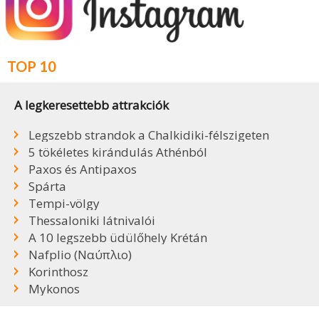
TOP 10
A legkeresettebb attrakciók
Legszebb strandok a Chalkidiki-félszigeten
5 tökéletes kirándulás Athénból
Paxos és Antipaxos
Spárta
Tempi-völgy
Thessaloniki látnivalói
A 10 legszebb üdülőhely Krétán
Nafplio (Ναύπλιο)
Korinthosz
Mykonos