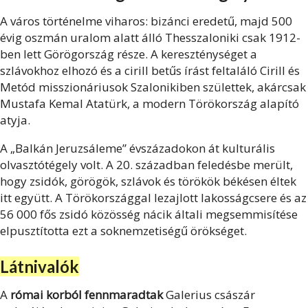
A város történelme viharos: bizánci eredetű, majd 500
évig oszmán uralom alatt álló Thesszaloniki csak 1912-
ben lett Görögország része. A kereszténységet a
szlávokhoz elhozó és a cirill betűs írást feltaláló Cirill és
Metód misszionáriusok Szalonikiben születtek, akárcsak
Mustafa Kemal Atatürk, a modern Törökország alapító
atyja.
A „Balkán Jeruzsáleme” évszázadokon át kulturális
olvasztótégely volt. A 20. században feledésbe merült,
hogy zsidók, görögök, szlávok és törökök békésen éltek
itt együtt. A Törökországgal lezajlott lakosságcsere és az
56 000 fős zsidó közösség nácik általi megsemmisítése
elpusztította ezt a soknemzetiségű örökséget.
Látnivalók
A
római korból fennmaradtak
Galerius császár