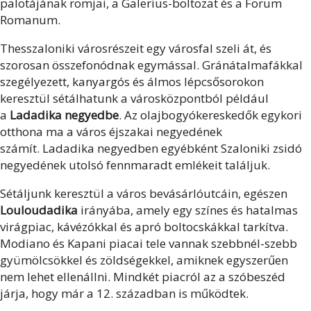
palotájának romjai, a Galerius-boltozat és a Forum
Romanum.
Thesszaloniki városrészeit egy városfal szeli át, és
szorosan összefonódnak egymással. Gránátalmafákkal
szegélyezett, kanyargós és álmos lépcsősorokon
keresztül sétálhatunk a városközpontból például
a
Ladadika negyedbe
. Az olajbogyókereskedők egykori
otthona ma a város éjszakai negyedének
számít. Ladadika negyedben egyébként Szaloniki zsidó
negyedének utolsó fennmaradt emlékeit találjuk.
Sétáljunk keresztül a város bevásárlóutcáin, egészen
Louloudadika
irányába, amely egy színes és hatalmas
virágpiac, kávézókkal és apró boltocskákkal tarkítva.
Modiano és Kapani piacai tele vannak szebbnél-szebb
gyümölcsökkel és zöldségekkel, amiknek egyszerűen
nem lehet ellenállni. Mindkét piacról az a szóbeszéd
járja, hogy már a 12. században is működtek.