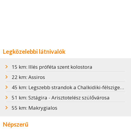
Legközelebbi látnivalók
15 km: Illés próféta szent kolostora
22 km: Assiros
45 km: Legszebb strandok a Chalkidiki-félszigeten
51 km: Sztágira - Arisztotelész szülővárosa
55 km: Makrygialos
Népszerű