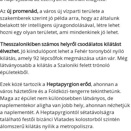
Az
új promenád,
a város új vízparti területe a
szakemberek szerint jó példa arra, hogy az általunk
belakott tér intelligens újragondolásával, létre lehet
hozni egy olyan területet, ami mindenkinek jó lehet.
Thesszalonikiben számos helyről csodálatos kilátást
élvezhet.
Jó kiindulópont lehet a Fehér toronyból nyíló
kilátás, amely 92 lépcsőfok megmászása után vár. Még
látványosabb a kilátás a Szaloniki felett trónoló
épületekből.
Ezek közé tartozik a
Heptapyrgion erőd
, ahonnan a
város háztetőire és a Földközi-tengerre tekinthetünk.
Maga az épület nem különösebben látványos, de
naplementekor aligha van jobb hely, ahonnan nézhetjük
a naplementét. A Heptapyrgiontól sétatávolságra
található festői bizánci Vlatades kolostorból szintén
álomszerű kilátás nyílik a metropoliszra.