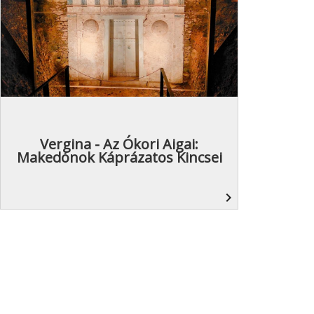
Vergina - Az Ókori Aigai:
Makedónok Káprázatos Kincsei
navigate_next