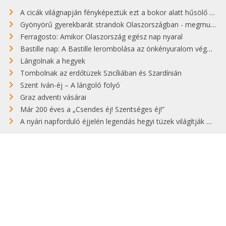
A cicák világnapján fényképeztük ezt a bokor alatt hűsölő cicát Kisorosziban
Gyönyörű gyerekbarát strandok Olaszországban - megmutatjuk a 15 legjobbat
Ferragosto: Amikor Olaszország egész nap nyaral
Bastille nap: A Bastille lerombolása az önkényuralom végét jelentette
Lángolnak a hegyek
Tombolnak az erdőtüzek Szicíliában és Szardínián
Szent Iván-éj – A lángoló folyó
Graz adventi vásárai
Már 200 éves a „Csendes éj! Szentséges éj!”
A nyári napforduló éjjelén legendás hegyi tüzek világítják meg Zugspitzét