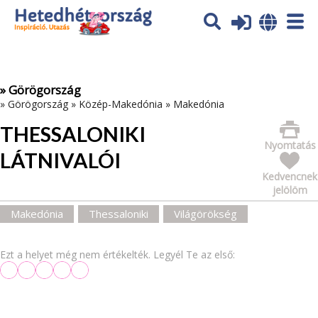
Az oldal sütiket (cookies) használ. További tájékoztatás itt:
Adatvédelmi tájékoztató
Ok
» Görögország
»
Görögország
»
Közép-Makedónia
»
Makedónia
THESSALONIKI
Nyomtatás
LÁTNIVALÓI
Kedvencnek
jelölöm
Makedónia
Thessaloniki
Világörökség
Ezt a helyet még nem értékelték. Legyél Te az első: