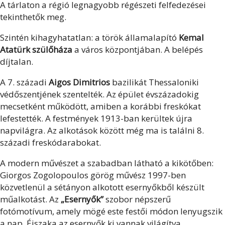
A tárlaton a régió legnagyobb régészeti felfedezései
tekinthetők meg.
Szintén kihagyhatatlan: a török államalapító
Kemal
Atatürk szülőháza
a város központjában. A belépés
díjtalan.
A 7. századi
Aigos Dimitrios
bazilikát Thessaloniki
védőszentjének szentelték. Az épület évszázadokig
mecsetként működött, amiben a korábbi freskókat
lefestették. A festmények 1913-ban kerültek újra
napvilágra. Az alkotások között még ma is találni 8.
századi freskódarabokat.
A modern művészet a szabadban látható a kikötőben:
Giorgos Zogolopoulos görög művész 1997-ben
közvetlenül a sétányon alkotott esernyőkből készült
műalkotást. Az
„Esernyők”
szobor népszerű
fotómotívum, amely mögé este festői módon lenyugszik
a nap. Éjszaka az esernyők ki vannak világítva.