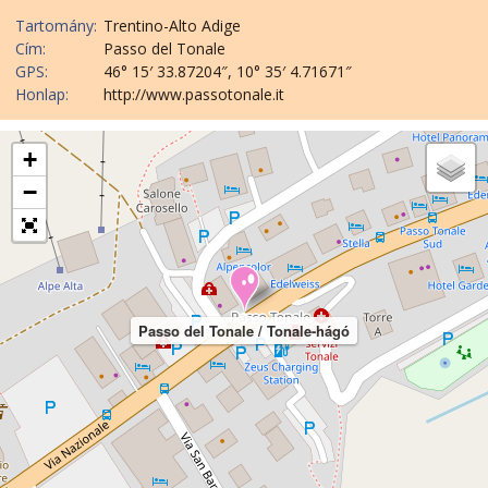
Tartomány:
Trentino-Alto Adige
Cím:
Passo del Tonale
GPS:
46° 15′ 33.87204″, 10° 35′ 4.71671″
Honlap:
http://www.passotonale.it
+
−
Passo del Tonale / Tonale-hágó