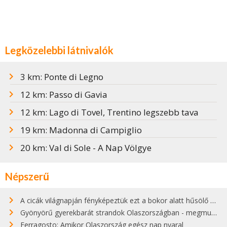
Legközelebbi látnivalók
3 km: Ponte di Legno
12 km: Passo di Gavia
12 km: Lago di Tovel, Trentino legszebb tava
19 km: Madonna di Campiglio
20 km: Val di Sole - A Nap Völgye
Népszerű
A cicák világnapján fényképeztük ezt a bokor alatt hűsölő cicát Kisorosziban
Gyönyörű gyerekbarát strandok Olaszországban - megmutatjuk a 15 legjobbat
Ferragosto: Amikor Olaszország egész nap nyaral