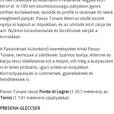
terül el. A 100 km összhosszúságú pályákon gyors
síliftek közlekednek, kezdők és profik is találnak itt nekik
megfelelő pályát. Passo Tonale télen az elsők között
nyitja ki kapuit az Alpokban, és az utolsók közt zárja be
azt. Nyáron túraútvonalak és bicikliutak várják a
turistákat.
A fiataloknak különböző eseményeket kínál Passo
Tonale, nemcsak a síelőknek. Számos boltja, étterme és
bárja teszi tökéletessé ezt a helyet, sőt még a kutyaszánt
is ki lehet próbálni, igazi szibériai kutyákkal.
Korcsolyapályák is üzemelnek, gyerekeknek és
felnőtteknek is.
Passo Tonale része
Ponte di Legno
(1.257 méteren), és
Temú
(1.141 méteren) sípályákkal.
PRESENA GLECCSER