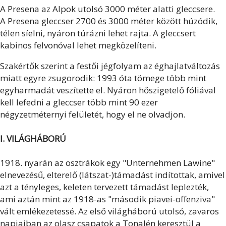
A Presena az Alpok utolsó 3000 méter alatti gleccsere.
A Presena gleccser 2700 és 3000 méter között húzódik,
télen síelni, nyáron túrázni lehet rajta. A gleccsert
kabinos felvonóval lehet megközelíteni.
Szakértők szerint a festői jégfolyam az éghajlatváltozás
miatt egyre zsugorodik: 1993 óta tömege több mint
egyharmadát veszítette el. Nyáron hőszigetelő fóliával
kell lefedni a gleccser több mint 90 ezer
négyzetméternyi felületét, hogy el ne olvadjon.
I. VILÁGHÁBORÚ
1918. nyarán az osztrákok egy "Unternehmen Lawine"
elnevezésű, elterelő (látszat-)támadást indítottak, amivel
azt a tényleges, keleten tervezett támadást leplezték,
ami aztán mint az 1918-as "második piavei-offenziva"
vált emlékezetessé. Az első világháború utolsó, zavaros
napjaiban az olasz csapatok a Tonalén keresztül a