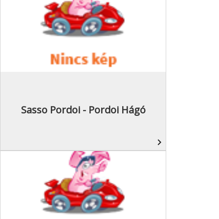
Sasso Pordoi - Pordoi Hágó
navigate_next