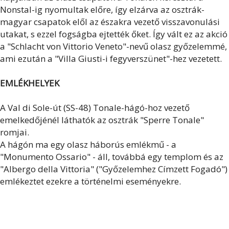
Nonstal-ig nyomultak előre, így elzárva az osztrák-
magyar csapatok elől az északra vezető visszavonulási
utakat, s ezzel fogságba ejtették őket. Így vált ez az akció
a "Schlacht von Vittorio Veneto"-nevű olasz győzelemmé,
ami ezután a "Villa Giusti-i fegyverszünet"-hez vezetett.
EMLÉKHELYEK
A Val di Sole-út (SS-48) Tonale-hágó-hoz vezető
emelkedőjénél láthatók az osztrák "Sperre Tonale"
romjai.
A hágón ma egy olasz háborús emlékmű - a
"Monumento Ossario" - áll, továbbá egy templom és az
"Albergo della Vittoria" ("Győzelemhez Címzett Fogadó")
emlékeztet ezekre a történelmi eseményekre.