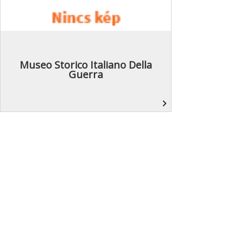
Museo Storico Italiano Della
Guerra
navigate_next