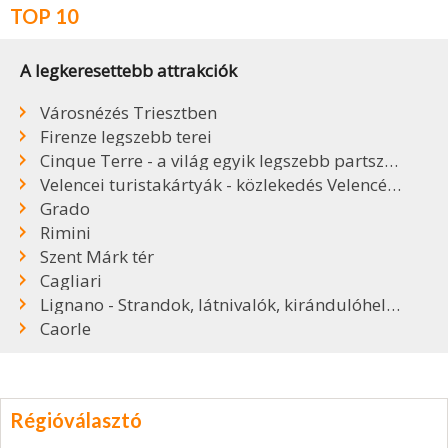
TOP 10
A legkeresettebb attrakciók
Városnézés Triesztben
Firenze legszebb terei
Cinque Terre - a világ egyik legszebb partszakasza
Velencei turistakártyák - közlekedés Velencében
Grado
Rimini
Szent Márk tér
Cagliari
Lignano - Strandok, látnivalók, kirándulóhelyek
Caorle
Régióválasztó