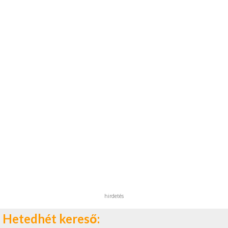
hirdetés
Hetedhét kereső: