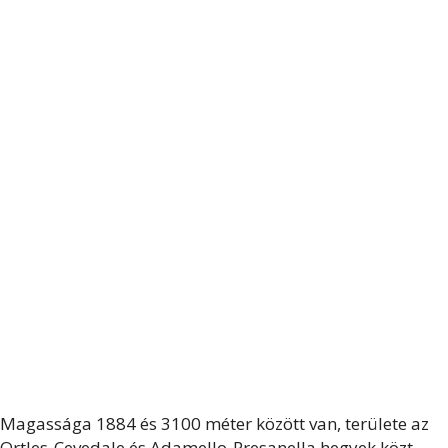
Magassága 1884 és 3100 méter között van, területe az
Ortles-Cevedale és Adamello-Presanella hegyek közt