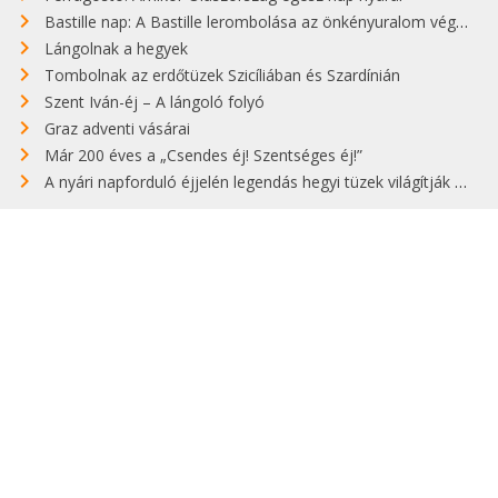
Bastille nap: A Bastille lerombolása az önkényuralom végét jelentette
Lángolnak a hegyek
Tombolnak az erdőtüzek Szicíliában és Szardínián
Szent Iván-éj – A lángoló folyó
Graz adventi vásárai
Már 200 éves a „Csendes éj! Szentséges éj!”
A nyári napforduló éjjelén legendás hegyi tüzek világítják meg Zugspitzét