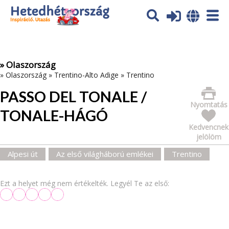
Az oldal sütiket (cookies) használ. További tájékoztatás itt:
Adatvédelmi tájékoztató
Ok
» Olaszország
»
Olaszország
»
Trentino-Alto Adige
»
Trentino
PASSO DEL TONALE /
Nyomtatás
TONALE-HÁGÓ
Kedvencnek
jelölöm
Alpesi út
Az első világháború emlékei
Trentino
Ezt a helyet még nem értékelték. Legyél Te az első: