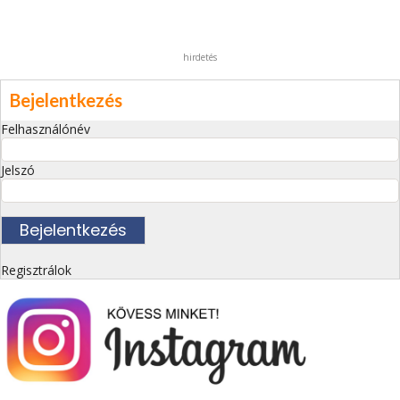
hirdetés
Bejelentkezés
Felhasználónév
Jelszó
Regisztrálok