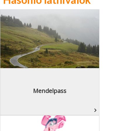
Mendelpass
navigate_next