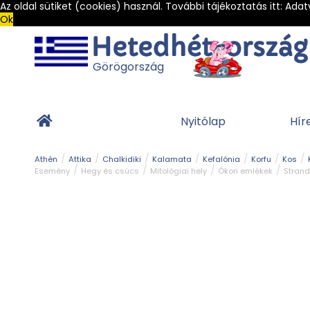
Az oldal sütiket (cookies) használ. További tájékoztatás itt:
Adat
Ok
Görögország
Nyitólap
Hír
Athén
Attika
Chalkidiki
Kalamata
Kefalónia
Korfu
Kos
Esemény
Hegy és csúcs
Mitológiai hely
Ókori emlékek
Strand