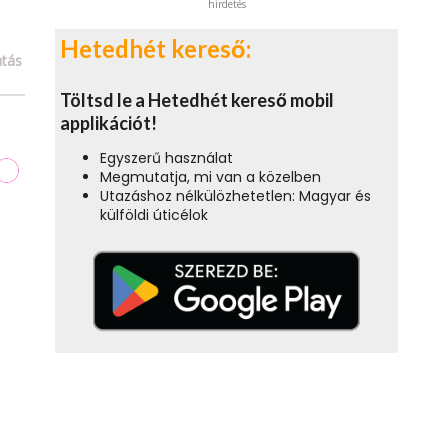
hirdetés
Hetedhét kereső:
tás
Töltsd le a Hetedhét kereső mobil
applikációt!
Egyszerű használat
Megmutatja, mi van a közelben
Utazáshoz nélkülözhetetlen: Magyar és
külföldi úticélok