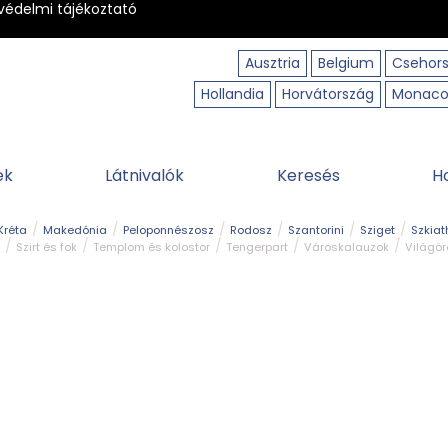
védelmi tájékoztató
Ausztria
Belgium
Csehor
Hollandia
Horvátország
Monac
ek
Látnivalók
Keresés
H
Kréta
Makedónia
Peloponnészosz
Rodosz
Szantorini
Sziget
Szkiat
Szirt és fok
Templom és kolostor
Tengerpart
Városkalauzok
Világö