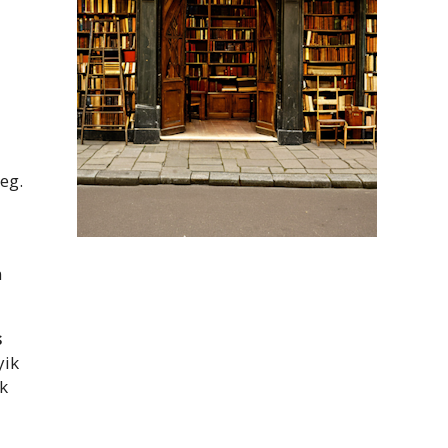
eg.
n
s
yik
ék