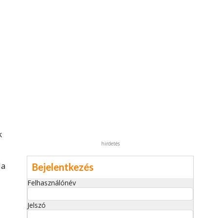
k
hirdetés
da
Bejelentkezés
Felhasználónév
Jelszó