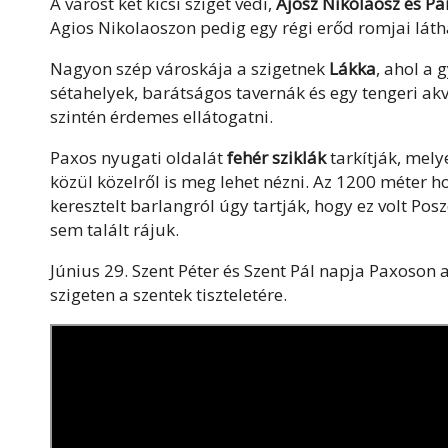
A várost két kicsi sziget védi,
Ájosz Nikólaosz és P
Agios Nikolaoszon pedig egy régi erőd romjai láth
Nagyon szép városkája a szigetnek
Lákka
, ahol a 
sétahelyek, barátságos tavernák és egy tengeri akv
szintén érdemes ellátogatni.
Paxos nyugati oldalát
fehér sziklák
tarkítják, mel
közül közelről is meg lehet nézni. Az 1200 méter h
keresztelt barlangról úgy tartják, hogy ez volt Po
sem talált rájuk.
Június 29. Szent Péter és Szent Pál napja Paxoson
szigeten a szentek tiszteletére.