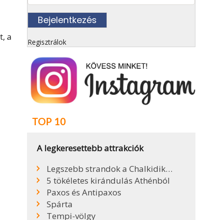
t, a
Regisztrálok
TOP 10
A legkeresettebb attrakciók
Legszebb strandok a Chalkidiki-félszigeten
5 tökéletes kirándulás Athénból
Paxos és Antipaxos
Spárta
Tempi-völgy