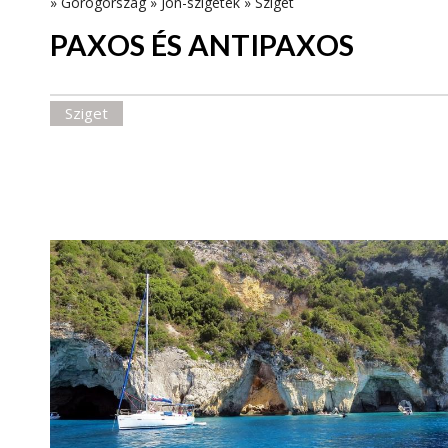
»
Görögország
»
Jón-szigetek
»
Sziget
PAXOS ÉS ANTIPAXOS
Sziget