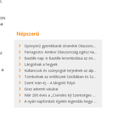
y,
tos
ba
Népszerű
Gyönyörű gyerekbarát strandok Olaszországban - megmutatjuk a 15 legjobbat
Ferragosto: Amikor Olaszország egész nap nyaral
ki
Bastille nap: A Bastille lerombolása az önkényuralom végét jelentette
Lángolnak a hegyek
 a
Kullancsok és szúnyogok terjednek az alpesi legelőkön
Tombolnak az erdőtüzek Szicíliában és Szardínián
Szent Iván-éj – A lángoló folyó
Graz adventi vásárai
Már 200 éves a „Csendes éj! Szentséges éj!”
A nyári napforduló éjjelén legendás hegyi tüzek világítják meg Zugspitzét