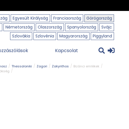
szág
Egyesült Királyság
Franciaország
Görögország
o
Németország
Olaszország
Spanyolország
Svájc
Szlovákia
Szlovénia
Magyarország
Piggyland
ozzászólások
Kapcsolat
hosz
Thessaloniki
Zagori
Zakynthos
Bizánci emlékek
rökség