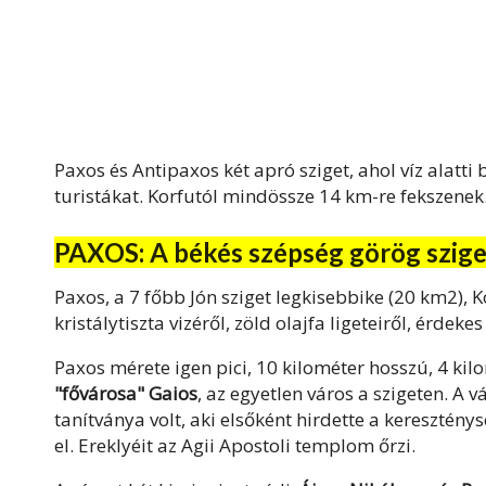
Paxos és Antipaxos két apró sziget, ahol víz alatti 
turistákat. Korfutól mindössze 14 km-re fekszenek.
PAXOS: A békés szépség görög szige
Paxos, a 7 főbb Jón sziget legkisebbike (20 km2), 
kristálytiszta vizéről, zöld olajfa ligeteiről, érde
Paxos mérete igen pici, 10 kilométer hosszú, 4 kilo
"fővárosa" Gaios
, az egyetlen város a szigeten. A 
tanítványa volt, aki elsőként hirdette a kereszténysé
el. Ereklyéit az Agii Apostoli templom őrzi.