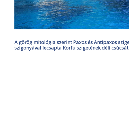
A görög mitológia szerint Paxos és Antipaxos szige
szigonyával lecsapta Korfu szigetének déli csúcsát