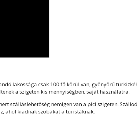
andó lakossága csak 100 fő körül van, gyönyörű türkizké
zítenek a szigeten kis mennyiségben, saját használatra.
mert szálláslehetőség nemigen van a pici szigeten. Szállo
z, ahol kiadnak szobákat a turistáknak.