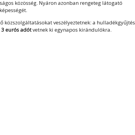
óságos közösség. Nyáron azonban rengeteg látogató
képességét.
tő közszolgáltatásokat veszélyeztetnek: a hulladékgyűjtés
t
3 eurós adót
vetnek ki egynapos kirándulókra.