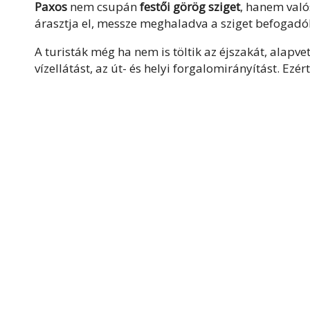
Paxos
nem csupán
festői görög sziget
, hanem val
árasztja el, messze meghaladva a sziget befogadó
A turisták még ha nem is töltik az éjszakát, alapve
vízellátást, az út- és helyi forgalomirányítást. Ezér