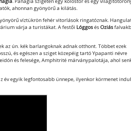
anagía
. Panagia szigetén egy kolostor és egy világítótoron
atók, ahonnan gyönyörű a kilátás.
gyönyörű víztükrön fehér vitorlások ringatóznak. Hangula
árium várja a turistákat. A festői
Lóggos
és
Oziás
falvak
yek az ún. kék barlangoknak adnak otthont. Többet ezek
osszú, és egészen a sziget közepéig tartó Ypapanti névre
szeidón és felesége, Amphitrité márványpalotája, ahol sen
 az év egyik legfontosabb ünnepe, ilyenkor körmenet indul