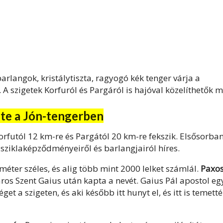
barlangok, kristálytiszta, ragyogó kék tenger várja a
 A szigetek Korfuról és Pargáról is hajóval közelíthetők m
te a Jón-tengerben
Korfutól 12 km-re és Pargától 20 km-re fekszik. Elsősorba
kes sziklaképződményeiről és barlangjairól híres.
méter széles, és alig több mint 2000 lelket számlál.
Paxo
város Szent Gaius után kapta a nevét. Gaius Pál apostol eg
get a szigeten, és aki később itt hunyt el, és itt is temett