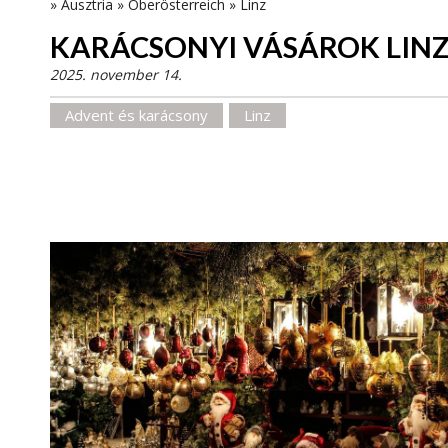
»
Ausztria
»
Oberösterreich
»
Linz
KARÁCSONYI VÁSÁROK LIN
2025. november 14.
Advent és karácsony
Linz