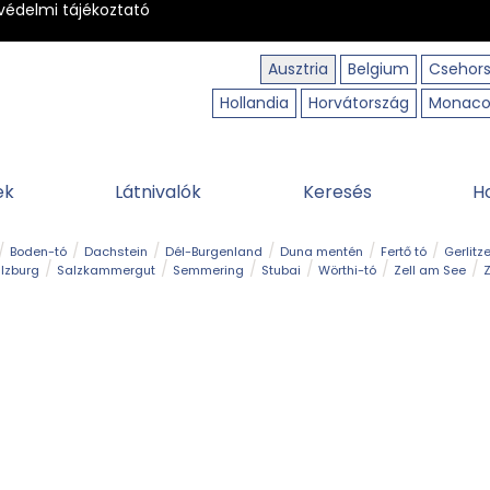
védelmi tájékoztató
Ausztria
Belgium
Csehor
Hollandia
Horvátország
Monac
ek
Látnivalók
Keresés
H
Boden-tó
Dachstein
Dél-Burgenland
Duna mentén
Fertő tó
Gerlitz
lzburg
Salzkammergut
Semmering
Stubai
Wörthi-tó
Zell am See
Z
úraút
Határélmény
Hegy és csúcs
Hegyi gyerekvilág
Húsvét
Kaland
Régiók
Sisi nyomában
Strand és fürdő
Szabadidőpark
Szurdok
T