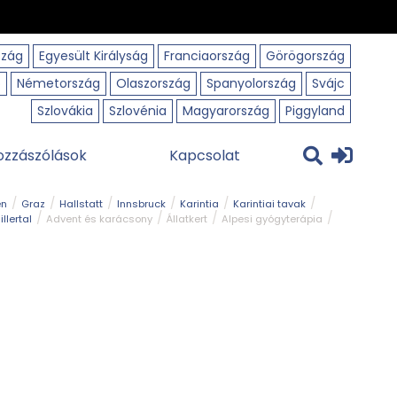
szág
Egyesült Királyság
Franciaország
Görögország
o
Németország
Olaszország
Spanyolország
Svájc
Szlovákia
Szlovénia
Magyarország
Piggyland
ozzászólások
Kapcsolat
en
Graz
Hallstatt
Innsbruck
Karintia
Karintiai tavak
illertal
Advent és karácsony
Állatkert
Alpesi gyógyterápia
park
Kerékpár
Kilátó
Korcsolyapálya
Magyar kapcsolat
avak
Tél
Téli túrázás
Templom és kolostor
Természeti park