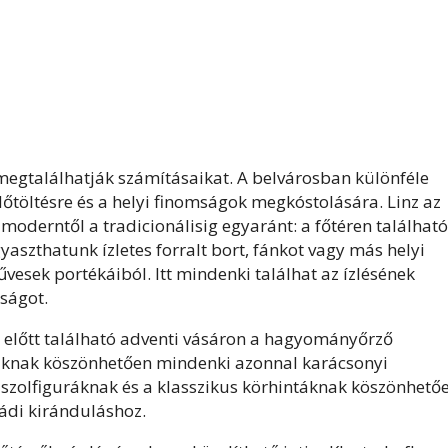
megtalálhatják számításaikat. A belvárosban különféle
őtöltésre és a helyi finomságok megkóstolására. Linz az
 moderntől a tradicionálisig egyaránt: a főtéren található
yaszthatunk ízletes forralt bort, fánkot vagy más helyi
esek portékáiból. Itt mindenki találhat az ízlésének
ságot.
 előtt található adventi vásáron a hagyományőrző
áknak köszönhetően mindenki azonnal karácsonyi
szolfiguráknak és a klasszikus körhintáknak köszönhető
ládi kiránduláshoz.