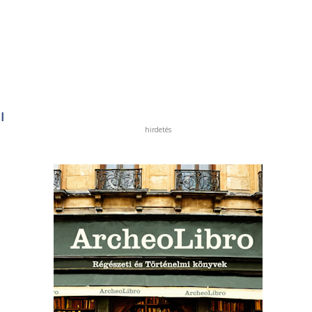
l
hirdetés