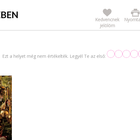
ZBEN
Kedvencnek
Nyomta
jelölöm
Ezt a helyet még nem értékelték. Legyél Te az első: