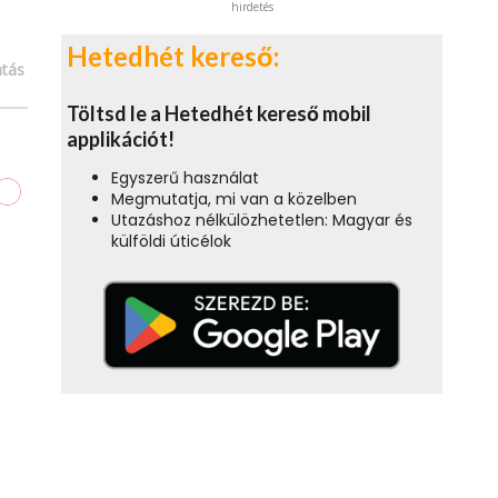
hirdetés
Hetedhét kereső:
tás
Töltsd le a Hetedhét kereső mobil
applikációt!
Egyszerű használat
Megmutatja, mi van a közelben
Utazáshoz nélkülözhetetlen: Magyar és
külföldi úticélok