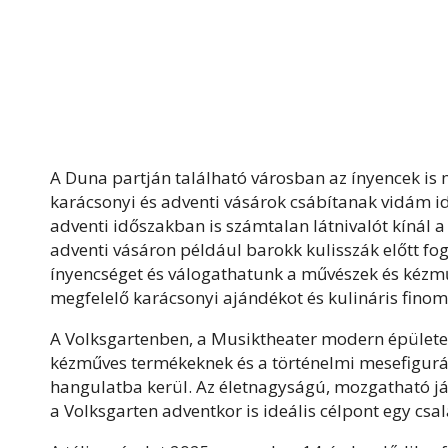
A Duna partján található városban az ínyencek is 
karácsonyi és adventi vásárok csábítanak vidám id
adventi időszakban is számtalan látnivalót kínál a
adventi vásáron például barokk kulisszák előtt fog
ínyencséget és válogathatunk a művészek és kézműv
megfelelő karácsonyi ajándékot és kulináris finom
A Volksgartenben, a Musiktheater modern épülete
kézműves termékeknek és a történelmi mesefigur
hangulatba kerül. Az életnagyságú, mozgatható já
a Volksgarten adventkor is ideális célpont egy csa