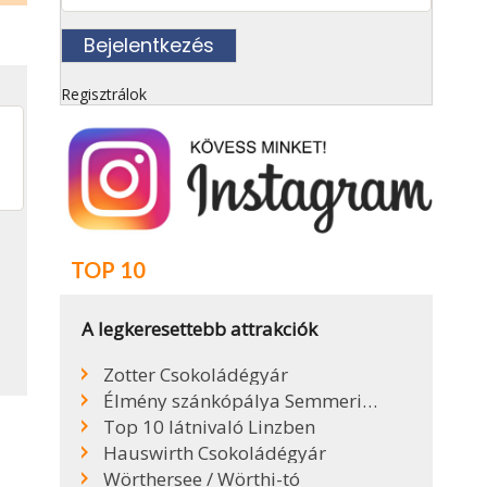
Regisztrálok
TOP 10
A legkeresettebb attrakciók
Zotter Csokoládégyár
Élmény szánkópálya Semmeringen
Top 10 látnivaló Linzben
Hauswirth Csokoládégyár
Wörthersee / Wörthi-tó