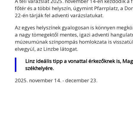
A téli varázslat 2025. november 14-én kezdődik a f
főtér és a többi helyszín, úgymint Pfarrplatz, a 
22-én tárják fel adventi varázslatukat.
Az egyes helyszínek gyalogosan is könnyen megköze
a nagy tömegektől mentes, igazi adventi hangulatra
múzeumúnak színpompás homlokzata is visszatükrö
elvegyül, az Linzbe látogat.
Linz ideális tipp a vonattal érkezőknek is, Ma
székhelyére.
2025. november 14. - december 23.