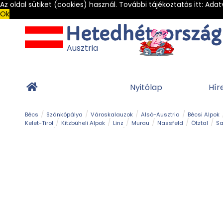
Az oldal sütiket (cookies) használ. További tájékoztatás itt:
Adat
Ok
Ausztria
Nyitólap
Hír
Bécs
Szánkópálya
Városkalauzok
Alsó-Ausztria
Bécsi Alpok
Kelet-Tirol
Kitzbüheli Alpok
Linz
Murau
Nassfeld
Ötztal
Sa
Alpesi út
Ásványok & Kristályok
Barlang
Bob
Csúszda
Esemény
Gleccser
Gyerek t
Múzeum
Óriásroller és mountaincart
Osztrák ételek
Park és kert
Túra
Vár és kastély
Világörökség
Vízesés
Zöldturista