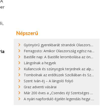
 A
ber
i,
Népszerű
Gyönyörű gyerekbarát strandok Olaszországban - megmutatjuk a 15 legjobbat
ria
Ferragosto: Amikor Olaszország egész nap nyaral
Bastille nap: A Bastille lerombolása az önkényuralom végét jelentette
Lángolnak a hegyek
Kullancsok és szúnyogok terjednek az alpesi legelőkön
Tombolnak az erdőtüzek Szicíliában és Szardínián
Szent Iván-éj – A lángoló folyó
Graz adventi vásárai
Már 200 éves a „Csendes éj! Szentséges éj!”
A nyári napforduló éjjelén legendás hegyi tüzek világítják meg Zugspitzét