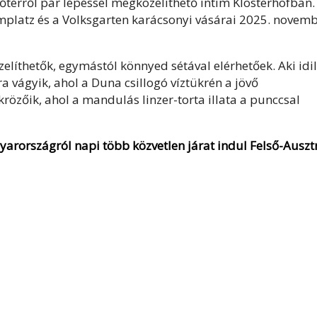
őtérről pár lépéssel megközelíthető intim Klosterhofban.
Domplatz és a Volksgarten karácsonyi vásárai 2025. novem
líthetők, egymástól könnyed sétával elérhetőek. Aki idill
 vágyik, ahol a Duna csillogó víztükrén a jövő
zőik, ahol a mandulás linzer-torta illata a punccsal
gyarországról napi több közvetlen járat indul Felső-Auszt