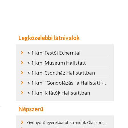
Legközelebbi látnivalók
< 1 km: Festői Echerntal
< 1 km: Museum Hallstatt
< 1 km: Csontház Hallstattban
< 1 km: "Gondolázás" a Hallstatti-tavon
< 1 km: Kilátók Hallstattban
r
Népszerű
Gyönyörű gyerekbarát strandok Olaszországban - megmutatjuk a 15 legjobbat