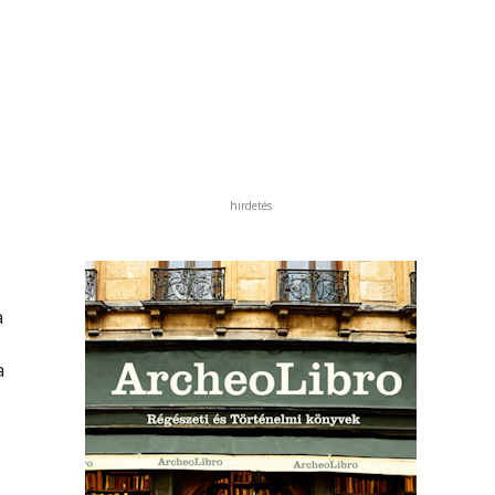
hirdetés
a
a