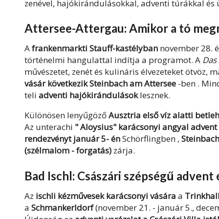
zenével, hajókirándulásokkal, adventi túrákkal és
Attersee-Attergau: Amikor a tó meg
A
frankenmarkti Stauff-kastélyban
november 28. é
történelmi hangulattal indítja a programot. A
Das 
művészetet, zenét és kulináris élvezeteket ötvöz,
vásár következik
Steinbach am Attersee
-ben . Mi
teli
adventi hajókirándulások
lesznek.
Különösen lenyűgöző
Ausztria első víz alatti betl
Az
unterachi
"
Aloysius" karácsonyi angyal adven
rendezvényt január 5-
én
Schörflingben
,
Steinbac
(szélmalom
-
forgatás)
zárja
.
Bad Ischl: Császári szépségű advent 
Az
ischli kézművesek karácsonyi vására
a
Trinkhal
a
Schmankerldorf
(november 21. - január 5., decem