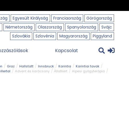
szág
Egyesült Királyság
Franciaország
Görögország
o
Németország
Olaszország
Spanyolország
Svájc
Szlovákia
Szlovénia
Magyarország
Piggyland
ozzászólások
Kapcsolat
en
Graz
Hallstatt
Innsbruck
Karintia
Karintiai tavak
illertal
Advent és karácsony
Állatkert
Alpesi gyógyterápia
park
Kerékpár
Kilátó
Korcsolyapálya
Magyar kapcsolat
avak
Tél
Téli túrázás
Templom és kolostor
Természeti park