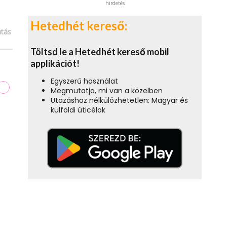
hirdetés
Hetedhét kereső:
tás
Töltsd le a Hetedhét kereső mobil
applikációt!
Egyszerű használat
Megmutatja, mi van a közelben
Utazáshoz nélkülözhetetlen: Magyar és
külföldi úticélok