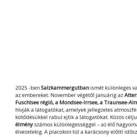
2025 -ben
Salzkammergutban
ismét különleges va
az embereket. November végétől januárig az
Atter
Fuschlsee régió, a Mondsee-Irrsee, a Traunsee-Al
hívják a látogatókat, amelyek jellegzetes atmoszfé
kötődésükkel rabul ejtik a látogatókat. Közös célj
élmény
számos különlegességgel – az élő hagyomá
élvezetekig. A piacokon túl a karácsony előtti i