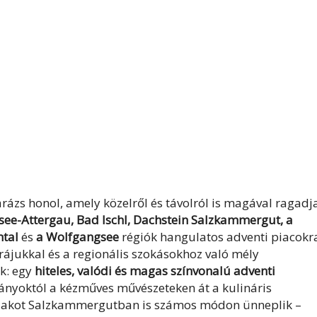
rázs honol, amely közelről és távolról is magával ragadj
see-Attergau, Bad Ischl, Dachstein Salzkammergut, a
mtal
és
a Wolfgangsee
régiók hangulatos adventi piacokr
rájukkal és a regionális szokásokhoz való mély
uk: egy
hiteles, valódi és magas színvonalú adventi
nyoktól a kézműves művészeteken át a kulináris
dőszakot Salzkammergutban is számos módon ünneplik –