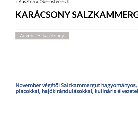
»
Ausztria
»
Oberösterreich
KARÁCSONY SALZKAMMER
Advent és karácsony
November végétől Salzkammergut hagyományos, e
piacokkal, hajókirándulásokkal, kulináris élvezet