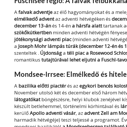
Fuschlsee régió: A falvak felbukkan
A
falvak adventje
az élő hagyományokat és a meleg
elmélkedő advent
az adventi hétvégéken és
decem
december
13-án
és
14-én
a hársfa alatt
tartanak a
szökőkútkertben
minden adventi hétvégén fényese
jótékonysági adventi piac
(minden adventi hétvégén
a
Joseph Mohr lámpás túrák (december 12-én és 1
szenteltek
.
Újdonság
a
téli piac a Rosewood Schlo
romantikus
tutajtúrával lehet eljutni a Fuschl-tav
Mondsee-Irrsee: Elmélkedő és hitele
A
bazilika előtti piactér
és az
egykori bencés kolos
November utolsó két és december első három hét
látogatókat
böngészésre, helyi klubok zenéjével k
készült betlehemmel, történelmi körhintával és
lá
kerülő
Apollo adventi vásár
, az
advent Zell am Mo
harmadik hétvégéje) teszi teljessé a programot. 
mondseei bazilikától
a Mondseebergen található 