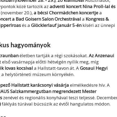
állóiban (november 28. - 29.)
,
20 kiállítóval
Ausztriából,
pontok közé tartozik az
adventi koncert Nina Proll-lal és
(november 20.),
a bécsi Chormädchen koncertje
a
oncert a Bad Goisern Salon Orchestrával
a
Kongress &
ipperlroas
és a
Glöcklerlauf január 5-én
kíséri az ünnepi
ikus hagyományok
traunban
életben tartják a régi szokásokat.
Az Anzenaui
 első vasárnapja előtti hétvégén nyílik meg, míg
ik lovas kocsival
a Hallstatt-tavon át. A
Gosaui Hegyi
el a helytörténeti múzeum környékén.
pező Hallstatt karácsonyi vásárja
elmélkedésre hív. A
US Salzkammergutban megrendezett Mester
s
zenével és regionális konyhával teszi teljessé. Decembe
)
fáklyás túrával búcsúzik az évtől hangulatos módon.