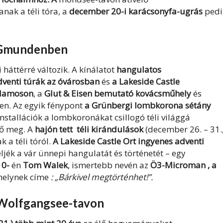
nak a téli tóra, a
december 20-i karácsonyfa-ugrás
pedi
t Gmundenben
háttérré változik. A kínálatot
hangulatos
dventi túrák az óvárosban
és
a Lakeside Castle
illamoson
, a
Glut & Eisen bemutató kovácsműhely
és
en. Az egyik fénypont
a Grünbergi lombkorona sétány
nstallációk a lombkoronákat csillogó téli világgá
tő meg. A
hajón tett
téli kirándulások
(december 26. – 31.
 a téli tóról.
A Lakeside Castle Ort ingyenes adventi
jék a vár ünnepi hangulatát és történetét – egy
10-
én
Tom Walek
, ismertebb nevén az
Ö3-Microman ,
a
 melynek címe
: „Bárkivel megtörténhet!”.
 Wolfgangsee-tavon