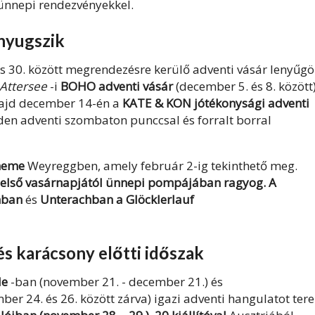
 ünnepi rendezvényekkel.
nyugszik
s 30. között megrendezésre kerülő adventi vásár
lenyűgö
Attersee
-i
BOHO adventi vásár
(december 5. és 8. között
 majd december 14-én a
KATE & KON jótékonysági adventi
nden adventi szombaton
punccsal és forralt borral
eheme
Weyreggben
, amely február 2-ig tekinthető meg.
t első vasárnapjától ünnepi pompájában ragyog. A
hban
és
Unterachban a Glöcklerlauf
és karácsony előtti időszak
le
-ban (november 21. - december 21.) és
ber 24. és 26. között zárva) igazi adventi hangulatot ter