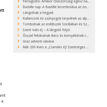
Ferragosto: Amikor Olaszország egész nap nyaral
Bastille nap: A Bastille lerombolása az önkényuralom végét jelentette
tt
Lángolnak a hegyek
Kullancsok és szúnyogok terjednek az alpesi legelőkön
Tombolnak az erdőtüzek Szicíliában és Szardínián
Szent Iván-éj – A lángoló folyó
Ősszel feltárulnak Bécs és környékének rendkívüli építészeti kincsei
Graz adventi vásárai
Már 200 éves a „Csendes éj! Szentséges éj!”
l
ent
a
a