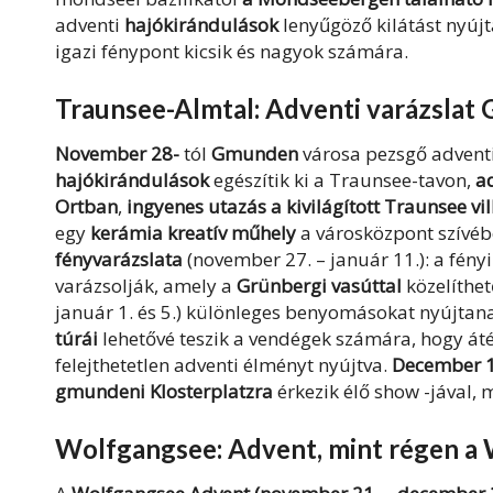
adventi
hajókirándulások
lenyűgöző kilátást nyújta
igazi fénypont kicsik és nagyok számára.
Traunsee-Almtal: Adventi varázsla
November 28-
tól
Gmunden
városa pezsgő adventi 
hajókirándulások
egészítik ki a Traunsee-tavon
,
a
Ortban
,
ingyenes utazás a kivilágított Traunsee v
egy
kerámia kreatív műhely
a városközpont szívéb
fényvarázslata
(november 27. – január 11.): a fényi
varázsolják, amely a
Grünbergi vasúttal
közelíthe
január 1. és 5.) különleges benyomásokat nyújtanak
túrái
lehetővé teszik a vendégek számára, hogy átél
felejthetetlen adventi élményt nyújtva.
December 
gmundeni Klosterplatzra
érkezik
élő
show
-jával,
Wolfgangsee: Advent, mint régen a