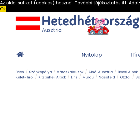
Az oldal sütiket (cookies) használ. További tájékoztatás itt:
Adat
Ok
Ausztria
Nyitólap
Hír
Bécs
Szánkópálya
Városkalauzok
Alsó-Ausztria
Bécsi Alpok
Kelet-Tirol
Kitzbüheli Alpok
Linz
Murau
Nassfeld
Ötztal
Sa
Alpesi út
Ásványok & Kristályok
Barlang
Bob
Csúszda
Esemény
Gleccser
Gyerek t
Múzeum
Óriásroller és mountaincart
Osztrák ételek
Park és kert
Túra
Vár és kastély
Világörökség
Vízesés
Zöldturista