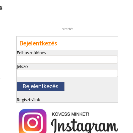
g
hirdetés
Bejelentkezés
Felhasználónév
Jelszó
,
Regisztrálok