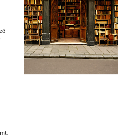
ző
)
emt.