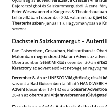
Újdonság az
adventi varázslat a Császári Villa ist
Bajorországból és Salzkammergutból. A zenei fény
Peter Wesenauerrel
a
Kongress & Theaterhausban
Lehárvillában
(
december 20.), valamint az
újévi k
Theaterhausban
(január 1.). Hagyományosan a
Kr
szezont.
Dachstein Salzkammergut – Autent
Bad Goisernben
, Gosauban, Hallstattban
és
Ober
Malomban megrendezett Malom Advent
az advent
Obertraunban
Szent
Miklós
november 30-án
érkez
Karácsony
az advent első két hétvégéjén ragyog f
December 8-
án az
UNESCO Világörökség részét ké
szezont a
Bad Goisernben
található
HAND.WERK.HA
Advent
(december 13–14.) és a
Goiserer Adventroa
28-án az
obertrauni Altjahrverbrennen (Óévégetés