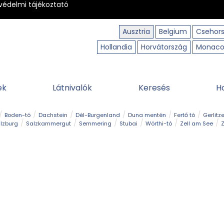
védelmi tájékoztató
Ausztria
Belgium
Csehor
Hollandia
Horvátország
Monac
ek
Látnivalók
Keresés
H
Boden-tó
Dachstein
Dél-Burgenland
Duna mentén
Fertő tó
Gerlitz
lzburg
Salzkammergut
Semmering
Stubai
Wörthi-tó
Zell am See
Z
úraút
Határélmény
Hegy és csúcs
Hegyi gyerekvilág
Húsvét
Kaland
Régiók
Sisi nyomában
Strand és fürdő
Szabadidőpark
Szurdok
T