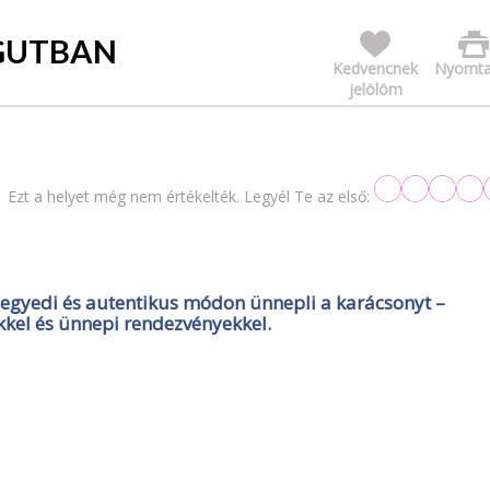
GUTBAN
Kedvencnek
Nyomta
jelölöm
Ezt a helyet még nem értékelték. Legyél Te az első:
gyedi és autentikus módon ünnepli a karácsonyt –
ekkel és ünnepi rendezvényekkel.