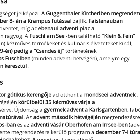
ása
séget jelképezi.
A Guggenthaler Kircherlben megrendeze
ber 8- án
a Krampus futással
zajlik
.
Faistenauban
dventet, míg az
ebenaui adventi piac a
n ragyog. A
Fuschl am See
-ben található
"Klein & Fein"
) kézműves termékeket és kulináris élvezeteket kínál,
9-én) pedig a
"Csendes éj"
történetének
ss Fuschlben
(minden adventi hétvégén), amelyre egy
on keresztül
.
s
tor gótikus kerengője
ad otthont a
mondseei adventnek
.
végéjén
körülbelül 35 kézműves várja a
ísérve. Újdonság a
gyermek advent a Karlsgartenben,
fábó
matúrával
. Az
advent második hétvégéjén
megrendezésre
os-ban
és az
adventi vásár Oberhofen am Irrsee-ben
(adv
Évente megrendezésre kerülő program a
december 7-i túr
Hochalmhoz. A
mondsee-tavon átívelő