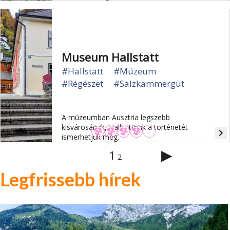
Museum Hallstatt
#Hallstatt
#Múzeum
#Régészet
#Salzkammergut
A múzeumban Ausztria legszebb
kisvárosának, Hallsattnak a történetét
navigate_next
ismerhetjük meg.
▶
1
2
Legfrissebb hírek