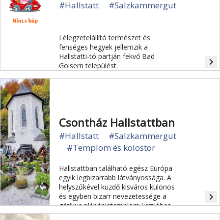
#Hallstatt
#Salzkammergut
Lélegzetelállító természet és
fenséges hegyek jellemzik a
Hallstatti-tó partján fekvő Bad
navigate_next
Goisern települést.
Csontház Hallstattban
#Hallstatt
#Salzkammergut
#Templom és kolostor
Hallstattban található egész Európa
egyik legbizarrabb látványossága. A
helyszűkével küzdő kisváros különös
navigate_next
és egyben bizarr nevezetessége a
gótikus plébániatemplom kertjében
található teraszos temető.