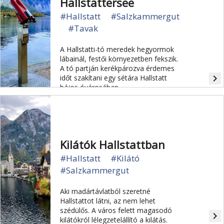
Hallstättersee
#Hallstatt
#Salzkammergut
#Tavak
A Hallstatti-tó meredek hegyormok
lábainál, festői környezetben fekszik.
A tó partján kerékpározva érdemes
navigate_next
időt szakítani egy sétára Hallstatt
bájos óvárosában.
Kilátók Hallstattban
#Hallstatt
#Kilátó
#Salzkammergut
Aki madártávlatból szeretné
Hallstattot látni, az nem lehet
szédülős. A város felett magasodó
navigate_next
kilátókról lélegzetelállító a kilátás.