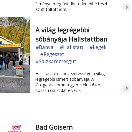
élménye még feledhetetlenebbé teszi
navigate_next
az itt töltött időt.
A világ legrégebbi
sóbányája Hallstattban
#Bánya
#Hallstatt
#Legek
#Régészet
#Salzkammergut
Hallstatt híres nevezetessége a világ
legrégebbi ismert sóbányája. A
látogatás során a gyerekek a 64 m
navigate_next
hosszú csúszdát élvezik!
Bad Goisern