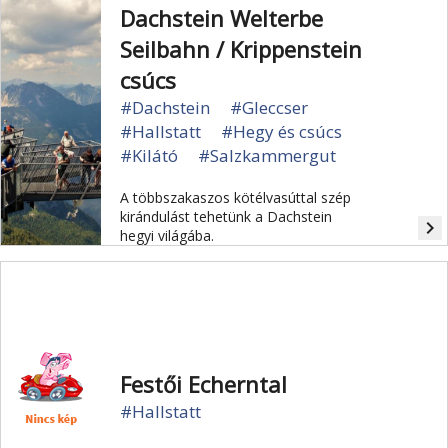
Dachstein Welterbe
Seilbahn / Krippenstein
csúcs
#Dachstein
#Gleccser
#Hallstatt
#Hegy és csúcs
#Kilátó
#Salzkammergut
A többszakaszos kötélvasúttal szép
kirándulást tehetünk a Dachstein
navigate_next
hegyi világába.
Festői Echerntal
#Hallstatt