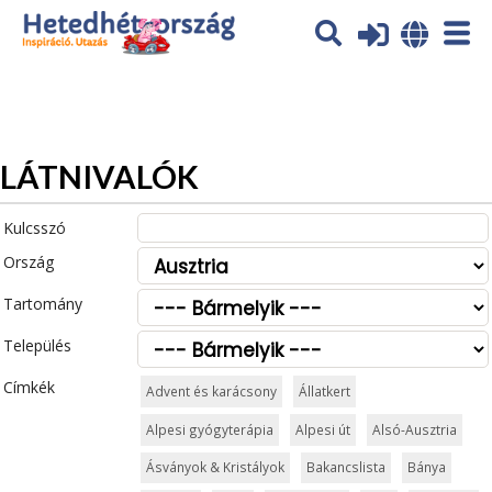
Az oldal sütiket (cookies) használ. További tájékoztatás itt:
Adatvédelmi tájékoztató
Ok
LÁTNIVALÓK
Kulcsszó
Ország
Tartomány
Település
Címkék
Advent és karácsony
Állatkert
Alpesi gyógyterápia
Alpesi út
Alsó-Ausztria
Ásványok & Kristályok
Bakancslista
Bánya