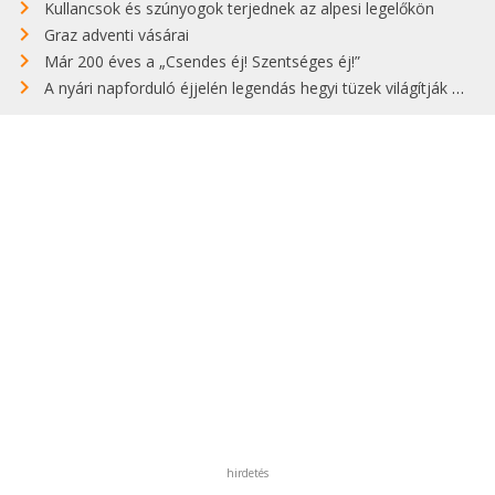
Kullancsok és szúnyogok terjednek az alpesi legelőkön
Graz adventi vásárai
Már 200 éves a „Csendes éj! Szentséges éj!”
A nyári napforduló éjjelén legendás hegyi tüzek világítják meg Zugspitzét
hirdetés