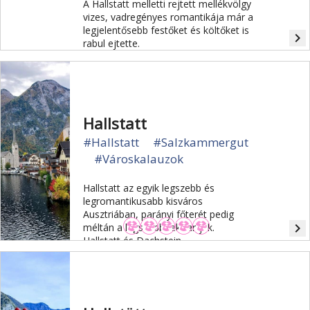
A Hallstatt melletti rejtett mellékvölgy
vizes, vadregényes romantikája már a
legjelentősebb festőket és költőket is
navigate_next
rabul ejtette.
Hallstatt
#Hallstatt
#Salzkammergut
#Városkalauzok
Hallstatt az egyik legszebb és
legromantikusabb kisváros
Ausztriában, parányi főterét pedig
navigate_next
méltán a legszebbnek tartják.
Hallstatt és Dachstein-
Salzkammergut régió az UNESCO
világörökség része.