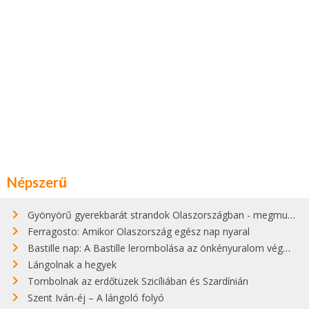
Népszerű
Gyönyörű gyerekbarát strandok Olaszországban - megmutatjuk a 15 legjobbat
Ferragosto: Amikor Olaszország egész nap nyaral
Bastille nap: A Bastille lerombolása az önkényuralom végét jelentette
Lángolnak a hegyek
Tombolnak az erdőtüzek Szicíliában és Szardínián
Szent Iván-éj – A lángoló folyó