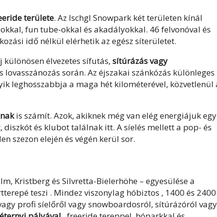
eride területe
. Az Ischgl Snowpark két területen kínál
okkal, fun tube-okkal és akadályokkal. 46 felvonóval és
ozási idő nélkül elérhetik az egész síterületet.
áj különösen élvezetes sífutás,
sítúrázás
vagy
s lovasszánozás során. Az éjszakai szánkózás különleges
yik leghosszabbja a maga hét kilométerével, közvetlenül 
ának
is számít. Azok, akiknek még van elég energiájuk egy
 diszkót és klubot találnak itt. A síelés mellett a pop- és
en szezon elején és végén kerül sor.
lm, Kristberg és Silvretta-Bielerhöhe – egyesülése a
tterepé teszi
.
Mindez
viszonylag
hóbiztos
, 1400 és 2400
agy profi síelőről vagy snowboardosról, sítúrázóról vagy
éternyi pályával
, freeride tereppel, hóparkkal és