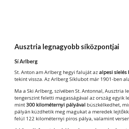
Ausztria legnagyobb síközpontjai
Sí Arlberg
St. Anton am Arlberg
hegyi faluját az
alpesi síelés
tekint vissza. Az Arlberg Síklubot már 1901-ben al
Ma
a Ski Arlberg,
szívében St. Antonnal,
Ausztria l
tengerszint feletti magasságával az ország egyik l
mint
300 kilométernyi pályával
büszkélkedhet, min
pályán küzdhetik meg magukat a meredek lejtőkkel
felül 122 kilométernyi piros pálya, valamint vers