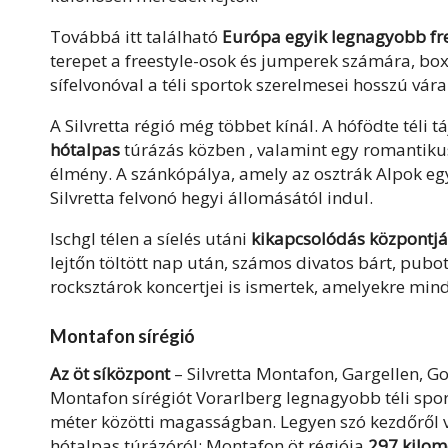
Továbbá itt található
Európa egyik legnagyobb fre
terepet a freestyle-osok és jumperek számára, box
sífelvonóval a téli sportok szerelmesei hosszú várak
A Silvretta régió még többet kínál. A hófödte téli t
hótalpas
túrázás közben , valamint egy romantiku
élmény. A szánkópálya, amely az osztrák Alpok eg
Silvretta felvonó hegyi állomásától indul.
Ischgl
télen a síelés
utáni
kikapcsolódás központj
lejtőn töltött nap után, számos divatos bárt, pubot,
rocksztárok koncertjei is ismertek, amelyekre mind
Montafon sírégió
Az öt síközpont
– Silvretta Montafon, Gargellen, Go
Montafon sírégiót Vorarlberg legnagyobb téli spor
méter közötti magasságban. Legyen szó kezdőről v
hótalpas túrázóról:
Montafon
öt régiója
297 kilom