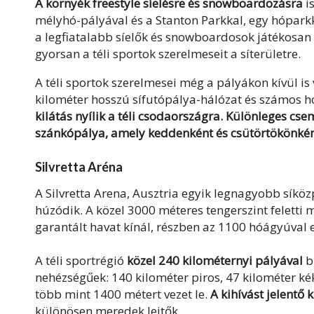
A környék freestyle síelésre
és snowboardozásra
i
mélyhó-pályával és a Stanton Parkkal, egy hóparkk
a legfiatalabb síelők és snowboardosok játékosan ta
gyorsan a téli sportok szerelmeseit a síterületre.
A téli sportok szerelmesei még a pályákon kívül 
kilométer hosszú sífutópálya-hálózat és számos hó
kilátás nyílik a téli csodaországra. Különleges cs
szánkópálya, amely keddenként és csütörtökönké
Silvretta Aréna
A Silvretta Arena
, Ausztria egyik legnagyobb síköz
húzódik
. A közel 3000 méteres tengerszint felett
garantált havat kínál, részben az 1100 hóágyúval
A téli sportrégió
közel
240 kilométernyi pályával
b
nehézségűek: 140 kilométer piros, 47 kilométer kék
több mint 1400 métert vezet le.
A kihívást jelentő
k
különösen meredek lejtők.