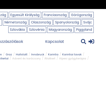
szág
Egyesült Királyság
Franciaország
Görögország
o
Németország
Olaszország
Spanyolország
Svájc
Szlovákia
Szlovénia
Magyarország
Piggyland
ozzászólások
Kapcsolat
en
Graz
Hallstatt
Innsbruck
Karintia
Karintiai tavak
illertal
Advent és karácsony
Állatkert
Alpesi gyógyterápia
park
Kerékpár
Kilátó
Korcsolyapálya
Magyar kapcsolat
avak
Tél
Téli túrázás
Templom és kolostor
Természeti park