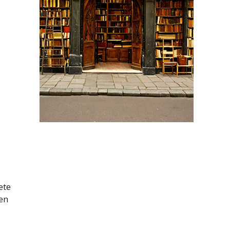
ete
en