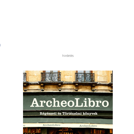
a
hirdetés