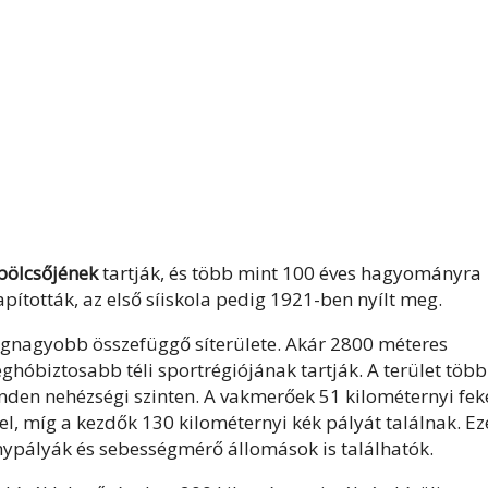
 bölcsőjének
tartják
, és több mint 100 éves hagyományra
apították, az első síiskola pedig 1921-ben nyílt meg.
egnagyobb összefüggő síterülete
. Akár 2800 méteres
eghóbiztosabb téli sportrégiójának tartják. A terület több
den nehézségi szinten. A vakmerőek 51 kilométernyi fek
, míg a kezdők 130 kilométernyi kék pályát találnak. Ez
enypályák és sebességmérő állomások is találhatók.