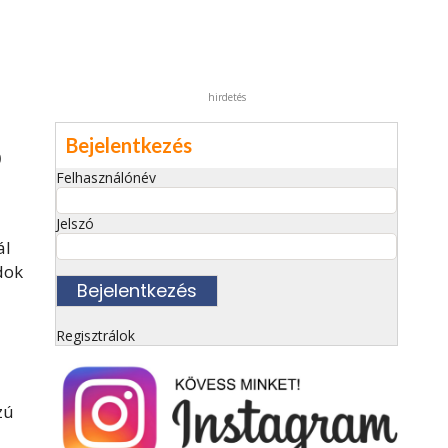
hirdetés
Bejelentkezés
0
Felhasználónév
Jelszó
ál
dok
Regisztrálok
zú