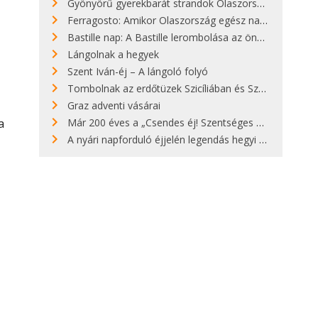
Gyönyörű gyerekbarát strandok Olaszországban - megmutatjuk a 15 legjobbat
Ferragosto: Amikor Olaszország egész nap nyaral
Bastille nap: A Bastille lerombolása az önkényuralom végét jelentette
Lángolnak a hegyek
Szent Iván-éj – A lángoló folyó
Tombolnak az erdőtüzek Szicíliában és Szardínián
Graz adventi vásárai
a
Már 200 éves a „Csendes éj! Szentséges éj!”
A nyári napforduló éjjelén legendás hegyi tüzek világítják meg Zugspitzét