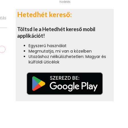
hirdetés
Hetedhét kereső:
tás
Töltsd le a Hetedhét kereső mobil
applikációt!
Egyszerű használat
Megmutatja, mi van a közelben
Utazáshoz nélkülözhetetlen: Magyar és
külföldi úticélok