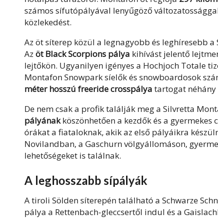
számos
sífutópályával
lenyűgöző változatossággal
közlekedést.
Az öt síterep közül a legnagyobb és leghíresebb a
Az
öt Black Scorpions pálya
kihívást jelentő lejtm
lejtőkön. Ugyanilyen igényes a Hochjoch Totale tiz
Montafon Snowpark síelők és snowboardosok számára
méter hosszú freeride crosspálya
tartogat néhány 
De nem csak a profik találják meg a Silvretta Mont
pályának
köszönhetően a kezdők és a gyermekes cs
órákat a fiataloknak, akik az első pályáikra készü
Novilandban, a Gaschurn völgyállomáson, gyermek
lehetőségeket is találnak.
A leghosszabb sípályák
A tiroli Sölden síterepén található a Schwarze Sch
pálya a Rettenbach-gleccsertől indul és a Gaislach