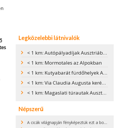
en
Legközelebbi látnivalók
ő
tes
< 1 km: Autópályadíjak Ausztriában
< 1 km: Mormotales az Alpokban
< 1 km: Kutyabarát fürdőhelyek Ausztriában
n
< 1 km: Via Claudia Augusta kerékpárút
< 1 km: Magaslati túrautak Ausztriában
Népszerű
A cicák világnapján fényképeztük ezt a bokor alatt hűsölő cicát Kisorosziban