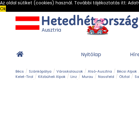
Az oldal sütiket (cookies) használ. További tájékoztatás itt:
Adat
Ok
Ausztria
Nyitólap
Hír
Bécs
Szánkópálya
Városkalauzok
Alsó-Ausztria
Bécsi Alpok
Kelet-Tirol
Kitzbüheli Alpok
Linz
Murau
Nassfeld
Ötztal
Sa
Alpesi út
Ásványok & Kristályok
Barlang
Bob
Csúszda
Esemény
Gleccser
Gyerek t
Múzeum
Óriásroller és mountaincart
Osztrák ételek
Park és kert
Túra
Vár és kastély
Világörökség
Vízesés
Zöldturista