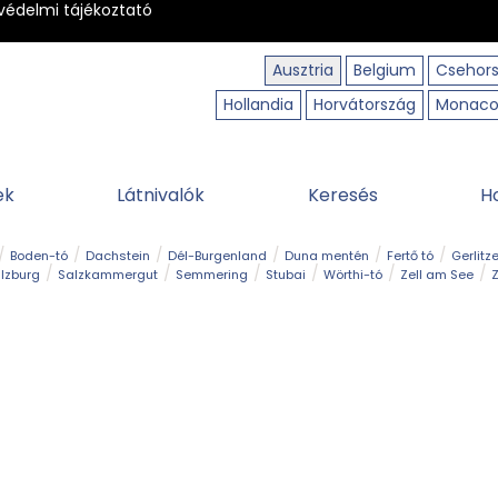
védelmi tájékoztató
Ausztria
Belgium
Csehor
Hollandia
Horvátország
Monac
ek
Látnivalók
Keresés
H
Boden-tó
Dachstein
Dél-Burgenland
Duna mentén
Fertő tó
Gerlitz
lzburg
Salzkammergut
Semmering
Stubai
Wörthi-tó
Zell am See
Z
úraút
Határélmény
Hegy és csúcs
Hegyi gyerekvilág
Húsvét
Kaland
Régiók
Sisi nyomában
Strand és fürdő
Szabadidőpark
Szurdok
T