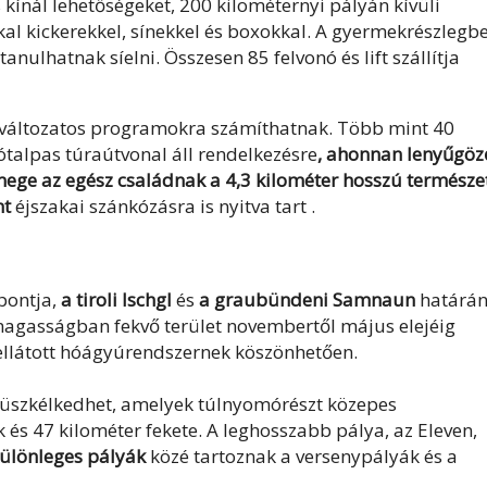
s
kínál lehetőségeket, 200 kilométernyi pályán kívüli
al kickerekkel, sínekkel és boxokkal. A gyermekrészlegb
nulhatnak síelni. Összesen 85 felvonó és lift szállítja
is változatos programokra számíthatnak. Több mint 40
talpas túraútvonal áll rendelkezésre
, ahonnan lenyűgöz
emege az egész családnak a 4,3 kilométer hosszú természe
nt
éjszakai szánkózásra
is nyitva tart
.
pontja,
a tiroli Ischgl
és
a graubündeni Samnaun
határá
i magasságban fekvő terület novembertől május elejéig
 ellátott hóágyúrendszernek köszönhetően.
üszkélkedhet, amelyek túlnyomórészt közepes
 és 47 kilométer fekete. A leghosszabb pálya, az Eleven,
ülönleges pályák
közé tartoznak a versenypályák és a