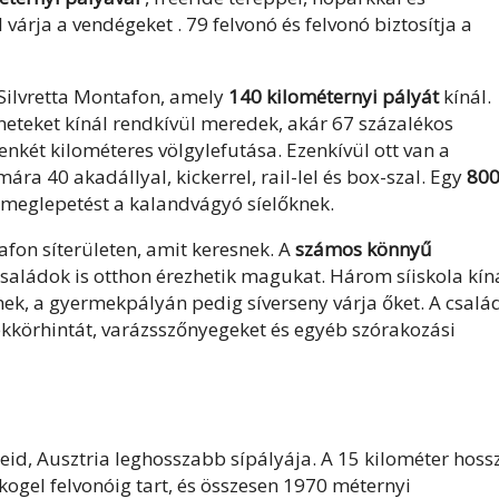
 várja a vendégeket
. 79 felvonó és felvonó biztosítja a
Silvretta Montafon
, amely
140 kilométernyi pályát
kínál.
eneteket kínál rendkívül meredek, akár 67 százalékos
enkét kilométeres völgylefutása. Ezenkívül ott van a
 40 akadállyal, kickerrel, rail-lel és box-szal. Egy
80
meglepetést a kalandvágyó síelőknek.
afon síterületen, amit keresnek. A
számos könnyű
aládok is otthon érezhetik magukat. Három síiskola kín
lnek, a gyermekpályán pedig síverseny várja őket. A csalá
körhintát, varázsszőnyegeket és egyéb szórakozási
neid, Ausztria leghosszabb sípályája. A 15 kilométer hoss
kogel felvonóig tart, és összesen 1970 méternyi