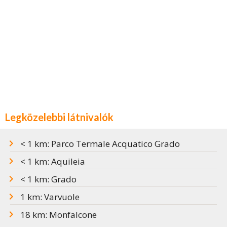
Legközelebbi látnivalók
< 1 km: Parco Termale Acquatico Grado
< 1 km: Aquileia
< 1 km: Grado
1 km: Varvuole
18 km: Monfalcone