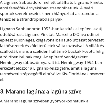
A Lignano Sabbiadoro mellett található Lignano Pineta,
ahol fenyőfák árnyékában strandolhatunk. A nyári
sportok szerelmeseinek nem hiányozhat a strandon a
tenisz és a strandröplabdapályák.
Lignano Sabbiadorón 1953-ban kezdték el építeni az új
üdülővárost, Lignano Pinetát: Marcello D’Olivo udinei
építész különleges, csigavonalban futó utcákat tervezett
lakóövezetek és zöld területek váltakozásával. A villák és
szállodák ma is a szelíden hullámzó buckák között, félig
a zöldben bújnak meg. Az építtető vendégeként
Hemingway többször nyaralt itt. Hemingway 1954-ben
érkezett először a Lignano-félszigetre, amit a lagúna
természeti szépségétől elbűvölve Kis-Floridának nevezett
el.
3. Marano lagúna: a lagúna szíve
A Marano lagúna szívében gyönyörködhetünk a