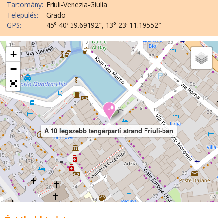
Tartomány:
Friuli-Venezia-Giulia
Település:
Grado
GPS:
45° 40′ 39.69192″, 13° 23′ 11.19552″
+
−
A 10 legszebb tengerparti strand Friuli-ban