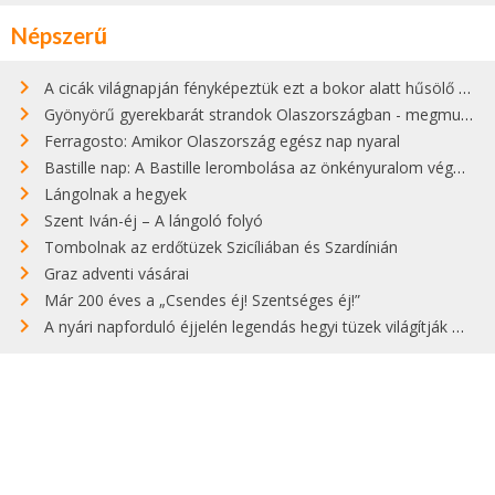
Népszerű
A cicák világnapján fényképeztük ezt a bokor alatt hűsölő cicát Kisorosziban
Gyönyörű gyerekbarát strandok Olaszországban - megmutatjuk a 15 legjobbat
Ferragosto: Amikor Olaszország egész nap nyaral
Bastille nap: A Bastille lerombolása az önkényuralom végét jelentette
Lángolnak a hegyek
Szent Iván-éj – A lángoló folyó
Tombolnak az erdőtüzek Szicíliában és Szardínián
Graz adventi vásárai
Már 200 éves a „Csendes éj! Szentséges éj!”
A nyári napforduló éjjelén legendás hegyi tüzek világítják meg Zugspitzét