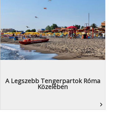
A Legszebb Tengerpartok Róma
Közelében
navigate_next