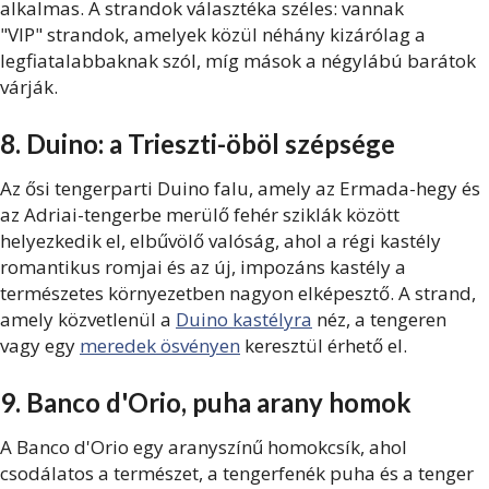
alkalmas. A strandok választéka széles: vannak
"VIP" strandok, amelyek közül néhány kizárólag a
legfiatalabbaknak szól, míg mások a négylábú barátok
várják.
8. Duino: a Trieszti-öböl szépsége
Az ősi tengerparti Duino falu, amely az Ermada-hegy és
az Adriai-tengerbe merülő fehér sziklák között
helyezkedik el, elbűvölő valóság, ahol a régi kastély
romantikus romjai és az új, impozáns kastély a
természetes környezetben nagyon elképesztő. A strand,
amely
közvetlenül a
Duino kastélyra
néz, a tengeren
vagy egy
meredek ösvényen
keresztül érhető el.
9. Banco d'Orio, puha arany homok
A Banco d'Orio egy aranyszínű homokcsík, ahol
csodálatos a természet, a tengerfenék puha és a tenger