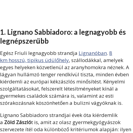
1. Lignano Sabbiadoro: a legnagyobb és
legnépszerűbb
Egész Friuli legnagyobb strandja
Lignanóban
.
8
km hosszú, tipikus üdülőhely
, szállodákkal, amelyek
egyes helyeken közvetlenül az aranyhomokra néznek. A
lágyan hullámzó tenger rendkívül tiszta, minden évben
kiérdemli az európai kékzászlós minősítést. Kényelmi
szolgáltatásokat, felszerelt létesítményeket kínál a
gyermekes családok számára is, valamint az esti
szórakozásnak köszönhetően a bulizni vágyóknak is.
Lignano Sabbiadoro strandjai évek óta kiérdemlik
a
Zöld Zászló
t is,
amit az olasz gyermekgyógyászok
szervezete ítél oda különböző kritériumok alapján: ilyen