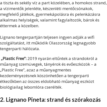
a tiszta és sekély víz a part közelében, a homokos strand,
a vízimentők jelenléte, készenléti mentőcsónakok,
megfelelő játékok, gyermekápolásra és pelenkázásra
alkalmas helyiségek, valamint fagylaltozók, bárok és
éttermek a közelben.
Lignano tengerpartján teljesen ingyen adják a wifi
szolgáltatást, itt működik Olaszország legnagyobb
tengerparti hálózata.
„Plastic Free”:
2019 nyarán eltűntek a strandokról a
műanyag szemüvegek, tányérok és evőeszközök – a
„Plastic Free”, azaz a műanyagmentes
kezdeményezésnek köszönhetően a tengerparti
étkezőkben az összes eldobható műanyag eszközt
biológiailag lebomlóra cserélték.
2. Lignano Pineta: strand és szórakozás