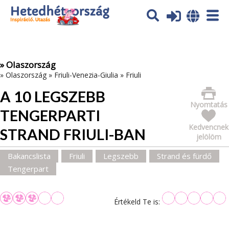
Az oldal sütiket (cookies) használ. További tájékoztatás itt:
Adatvédelmi tájékoztató
Ok
» Olaszország
»
Olaszország
»
Friuli-Venezia-Giulia
»
Friuli
A 10 LEGSZEBB
Nyomtatás
TENGERPARTI
Kedvencnek
STRAND FRIULI-BAN
jelölöm
Bakancslista
Friuli
Legszebb
Strand és fürdő
Tengerpart
Értékeld Te is: