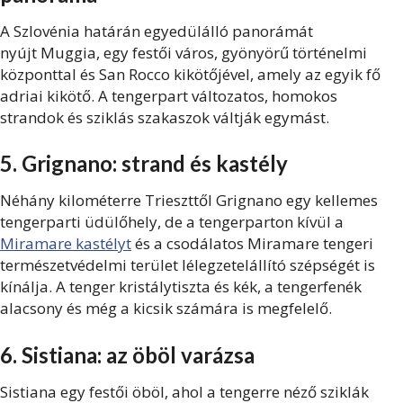
A Szlovénia határán egyedülálló panorámát
nyújt Muggia, egy festői város, gyönyörű történelmi
központtal és San Rocco kikötőjével, amely az egyik fő
adriai kikötő. A tengerpart változatos, homokos
strandok és sziklás szakaszok váltják egymást.
5. Grignano: strand és kastély
Néhány kilométerre Trieszttől Grignano
egy kellemes
tengerparti üdülőhely, de a tengerparton kívül a
Miramare kastélyt
és a csodálatos Miramare tengeri
természetvédelmi terület lélegzetelállító szépségét is
kínálja. A tenger kristálytiszta és kék, a tengerfenék
alacsony és még a kicsik számára is megfelelő.
6. Sistiana: az öböl varázsa
Sistiana egy festői öböl, ahol a tengerre néző sziklák