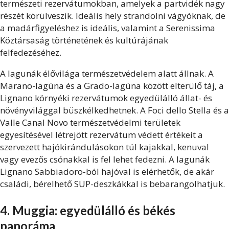
természeti rezervátumokban, amelyek a partvidék nagy
részét körülveszik. Ideális hely strandolni vágyóknak, de
a madárfigyeléshez is ideális, valamint a Serenissima
Köztársaság történetének és kultúrájának
felfedezéséhez.
A lagunák élővilága természetvédelem alatt állnak. A
Marano-lagúna és a Grado-lagúna között elterülő táj, a
Lignano környéki rezervátumok egyedülálló állat- és
növényvilággal büszkélkedhetnek. A Foci dello Stella és a
Valle Canal Novo természetvédelmi területek
egyesítésével létrejött rezervátum védett értékeit a
szervezett hajókirándulásokon túl kajakkal, kenuval
vagy evezős csónakkal is fel lehet fedezni. A lagunák
Lignano Sabbiadoro-ból hajóval is elérhetők, de akár
családi, bérelhető SUP-deszkákkal is bebarangolhatjuk.
4. Muggia: egyedülálló és békés
panoráma