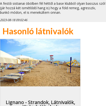
A festői sistianai öbölben fél héttől a base klubból olyan basszus szól
(jár hozzá két ismétlődő hang is) hogy a föld remeg, agresszív,
bunkó módon, el is menekültem onnan.
2023-08-18 09:02:46
Hasonló látnivalók
Lignano - Strandok, Látnivalók,