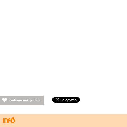
Kedvencnek jelölöm