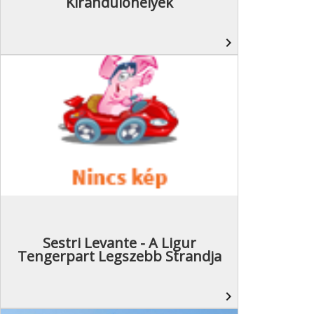
Kirándulóhelyek
navigate_next
Sestri Levante - A Ligur
Tengerpart Legszebb Strandja
navigate_next