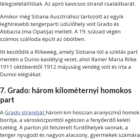
lélegzetelállítóak. Az apró kavicsos strand családbarát.
Amikor még Sitiana Ausztriához tartozott az egyik
leghíresebb tengerparti üdülőhely volt Grado és
Abbazia (ma Opatija) mellett. A 19. század végén
számos szálloda épült az öbölben.
Itt kezdődik a Rilkeweg, amely Sistiana-tól a sziklás part
mentén a Duino kastélyig vezet, ahol Rainer Maria Rilke
1911 októberétől 1912 májusáig vendég volt és írta a
Duinoi elégiákat.
7. Grado: három kilométernyi homokos
part
A
Grado strandját
három km hosszan aranyszínű homok
borítja, a városközponttól egészen a fenyőerdő keleti
széléig. A parton jól felszerelt fürdőhelyek vannak, a
tenger nyugodt és nagyon alacsony, gyermekek számára