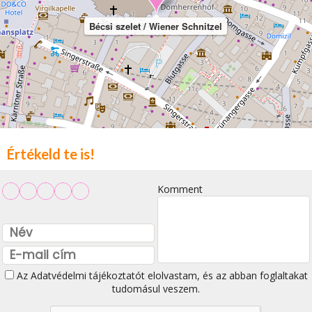
Bécsi szelet / Wiener Schnitzel
Értékeld te is!
Komment
Az
Adatvédelmi tájékoztatót
elolvastam, és az abban foglaltakat
tudomásul veszem.