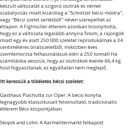
készült változatát a szigorú osztrák és német
szabályozás miatt kizárólag a "Schnitzel bécsi módra",
vagy "Bécsi szelet sertésből" néven szerepelhet az
étlapon. A Figlmüller étterem azonban bizonyította,
hogy ez a változata legalább annyira finom, a rajongók
miatt egy év alatt 250 000 szeletet reprodukálnak a 34
centiméteres óriásszeletből, miközben éves
zsemlemorzsa felhasználásuk eléri a 250 tonnát! Ha
számításba vesszük, hogy az osztrákok évente 66,4 kg
húst fogyasztanak, ez egyáltalán nem meglepő.
Itt keressük a tökéletes bécsi szeletet:
Gasthaus Plachutta zur Oper: A bécsi konyha
legnagyobb klasszikusait felvonultató, tradicionális
étterem Bécs központjában.
Skopik and Lohn: A Karmelitermarkt felkapott