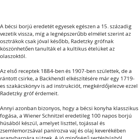
A bécsi borjú eredetét egyesek egészen a 15. századig
vezetik vissza, míg a legnépszerűbb elmélet szerint az
osztrákok csak jóval később, Radetzky grófnak
köszönhetően tanulták el a kultikus ételüket az
olaszoktól.
Az első receptek 1884-ben és 1907-ben születtek, de a
rántott csirke, a Backhendl elkészítésére már egy 1719-
es szakácskönyv is ad instrukciót, megkérdőjelezve ezzel
Radetzky gróf érdemeit.
Annyi azonban bizonyos, hogy a bécsi konyha klasszikus
fogása, a Wiener Schnitzel eredetileg 100 napos borjú
húsából készül, amelyet liszttel, tojással és
zsemlemorzsával panírozva vaj és olaj keverékében
aranybarnára sütnek. A jó minőségű sertéshúsból