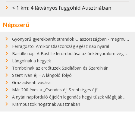
< 1 km: 4 látványos függőhíd Ausztriában
Népszerű
Gyönyörű gyerekbarát strandok Olaszországban - megmutatjuk a 15 legjobbat
Ferragosto: Amikor Olaszország egész nap nyaral
Bastille nap: A Bastille lerombolása az önkényuralom végét jelentette
Lángolnak a hegyek
Tombolnak az erdőtüzek Szicíliában és Szardínián
Szent Iván-éj – A lángoló folyó
Graz adventi vásárai
Már 200 éves a „Csendes éj! Szentséges éj!”
A nyári napforduló éjjelén legendás hegyi tüzek világítják meg Zugspitzét
Krampuszok riogatnak Ausztriában