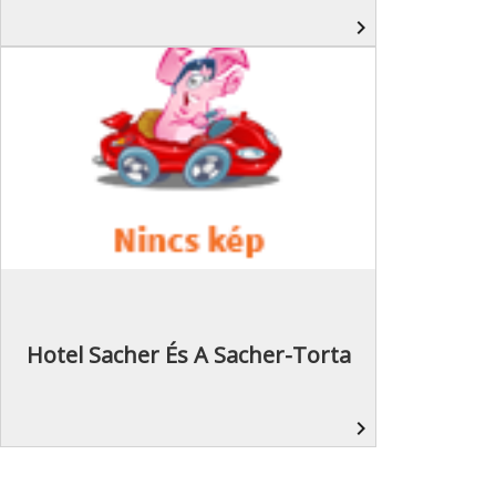
navigate_next
Hotel Sacher És A Sacher-Torta
navigate_next