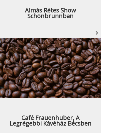
Almás Rétes Show
Schönbrunnban
navigate_next
Café Frauenhuber, A
Legrégebbi Kávéház Bécsben