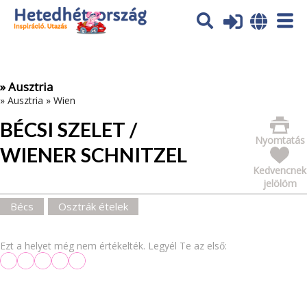
Az oldal sütiket (cookies) használ. További tájékoztatás itt:
Adatvédelmi tájékoztató
Ok
» Ausztria
»
Ausztria
»
Wien
BÉCSI SZELET /
Nyomtatás
WIENER SCHNITZEL
Kedvencnek
jelölöm
Bécs
Osztrák ételek
Ezt a helyet még nem értékelték. Legyél Te az első: