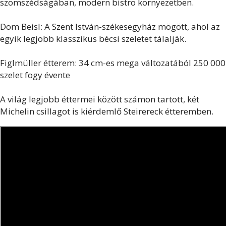
szomszédságában, modern bistro környezetben.
Dom Beisl: A Szent István-székesegyház mögött, ahol az
egyik legjobb klasszikus bécsi szeletet tálalják.
Figlmüller étterem: 34 cm-es mega változatából 250 000
szelet fogy évente
A világ legjobb éttermei között számon tartott, két
Michelin csillagot is kiérdemlő Steirereck étteremben.