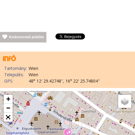
Kedvencnek jelölöm
Tartomány:
Wien
Település:
Wien
GPS:
48° 12′ 29.42748″, 16° 22′ 25.74804″
+
−