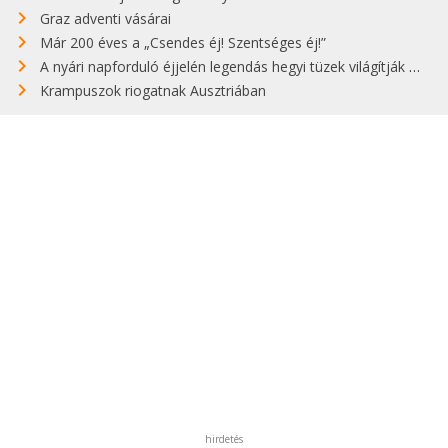
Graz adventi vásárai
Már 200 éves a „Csendes éj! Szentséges éj!”
A nyári napforduló éjjelén legendás hegyi tüzek világítják meg Zugspitzét
Krampuszok riogatnak Ausztriában
hirdetés