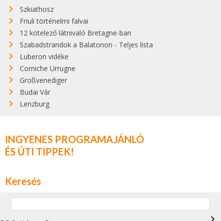
Szkiathosz
Friuli történelmi falvai
12 kötelező látnivaló Bretagne-ban
Szabadstrandok a Balatonon - Teljes lista
Luberon vidéke
Corniche Urrugne
Großvenediger
Budai Vár
Lenzburg
INGYENES PROGRAMAJÁNLÓ
ÉS ÚTI TIPPEK!
Keresés
navigate_next