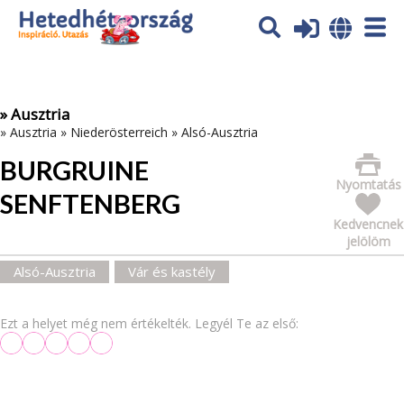
Az oldal sütiket (cookies) használ. További tájékoztatás itt:
Adatvédelmi tájékoztató
Ok
» Ausztria
»
Ausztria
»
Niederösterreich
»
Alsó-Ausztria
BURGRUINE
Nyomtatás
SENFTENBERG
Kedvencnek
jelölöm
Alsó-Ausztria
Vár és kastély
Ezt a helyet még nem értékelték. Legyél Te az első: