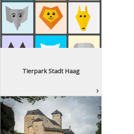
Tierpark Stadt Haag
navigate_next