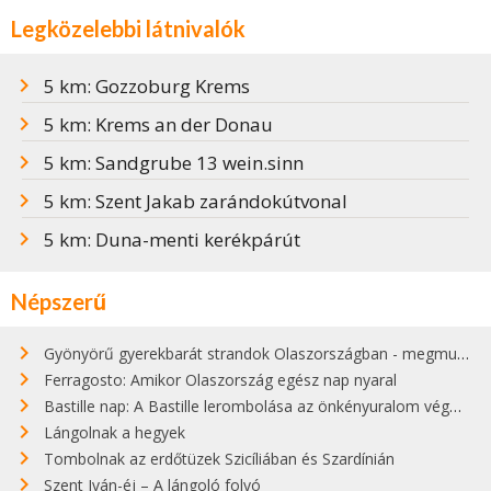
Legközelebbi látnivalók
5 km: Gozzoburg Krems
5 km: Krems an der Donau
5 km: Sandgrube 13 wein.sinn
5 km: Szent Jakab zarándokútvonal
5 km: Duna-menti kerékpárút
Népszerű
Gyönyörű gyerekbarát strandok Olaszországban - megmutatjuk a 15 legjobbat
Ferragosto: Amikor Olaszország egész nap nyaral
Bastille nap: A Bastille lerombolása az önkényuralom végét jelentette
Lángolnak a hegyek
Tombolnak az erdőtüzek Szicíliában és Szardínián
Szent Iván-éj – A lángoló folyó