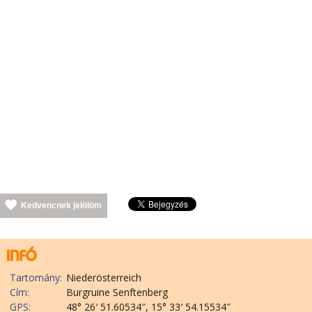
Kedvencnek jelölöm
Tartomány:
Niederösterreich
Cím:
Burgruine Senftenberg
GPS:
48° 26′ 51.60534″, 15° 33′ 54.15534″