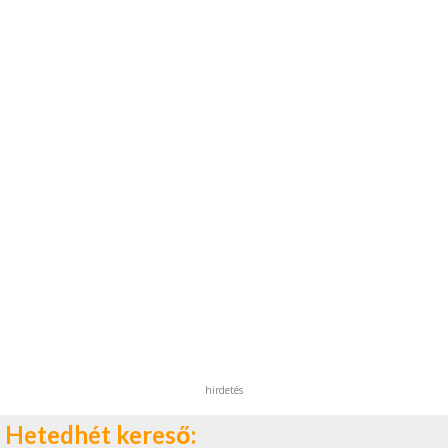
hirdetés
Hetedhét kereső: