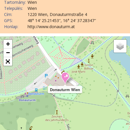
Tartomány:
Wien
Település:
Wien
Cím:
1220 Wien, Donauturmstraße 4
GPS:
48° 14′ 25.21453″, 16° 24′ 37.28347″
Honlap:
http://www.donauturm.at
+
−
Donauturm Wien