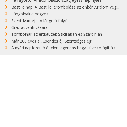
Ferragosto: Amikor Olaszország egész nap nyaral
Bastille nap: A Bastille lerombolása az önkényuralom végét jelentette
Lángolnak a hegyek
Szent Iván-éj – A lángoló folyó
Graz adventi vásárai
Tombolnak az erdőtüzek Szicíliában és Szardínián
Már 200 éves a „Csendes éj! Szentséges éj!”
A nyári napforduló éjjelén legendás hegyi tüzek világítják meg Zugspitzét