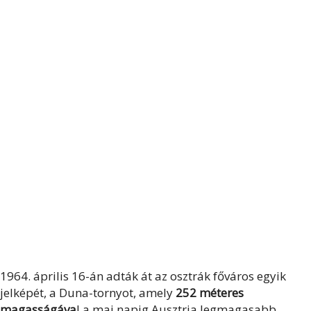
1964. április 16-án adták át az osztrák főváros egyik
jelképét, a Duna-tornyot, amely
252 méteres
magasságáva
l a mai napig Ausztria legmagasabb