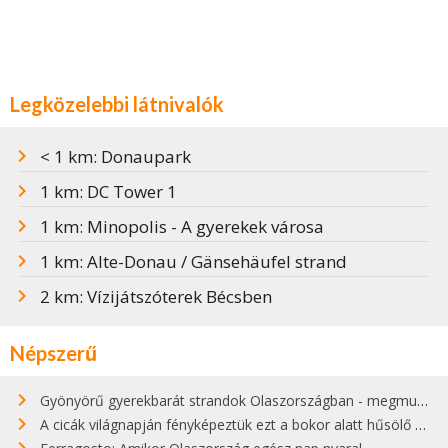
Legközelebbi látnivalók
< 1 km: Donaupark
1 km: DC Tower 1
1 km: Minopolis - A gyerekek városa
1 km: Alte-Donau / Gänsehäufel strand
2 km: Vízijátszóterek Bécsben
Népszerű
Gyönyörű gyerekbarát strandok Olaszországban - megmutatjuk a 15 legjobbat
A cicák világnapján fényképeztük ezt a bokor alatt hűsölő cicát Kisorosziban