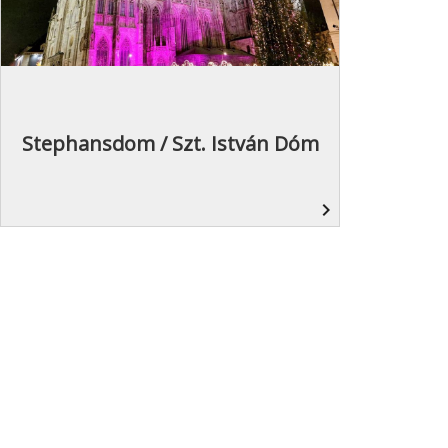
Stephansdom / Szt. István Dóm
navigate_next