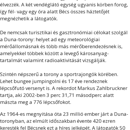
élvezzék. A két vendéglátó egység ugyanis körben forog,
így fél- vagy egy óra alatt Bécs összes háztetőjét
megnézhetik a látogatók.
De nemcsak turisztikai és gasztronómiai célokat szolgál
a Duna-torony: helyet ad egy meteorológiai
mérőállomásnak és több más mérőberendezésnek is,
amelyekkel többek között a levegő károsanyag-
tartalmát valamint radioaktivitását vizsgálják.
Szintén népszerű a torony a sportrajongók körében.
Lehet bungee jumpingolni és 17 éve rendeznek
lépcsőfutó versenyt is. A rekordot Markus Zahlbruckner
tartja, aki 2002-ben 3 perc 31,71 másodperc alatt
mászta meg a 776 lépcsőfokot.
Az 1964-es megnyitása óta 23 millió ember járt a Duna-
toronyban, az elmúlt időszakban évente 420 ezren
keresték fel Bécsnek ezt a híres jelképét. A látogatók 50