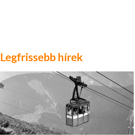
Legfrissebb hírek