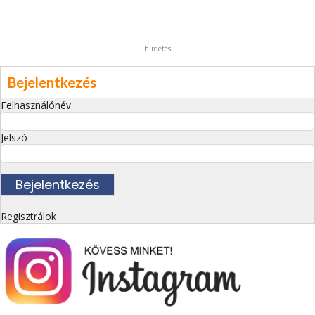
hirdetés
Bejelentkezés
Felhasználónév
Jelszó
Regisztrálok