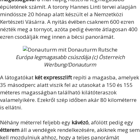
épületének számít. A torony Hannes Linti tervei alapján
mindössze 20 hónap alatt készült el a Nemzetközi
Kertészeti Vásárra. A nyitás évében csaknem 600 ezren
nézték meg a tornyot, azóta pedig évente átlagosan 400
ezren csodálják meg innen a bécsi panorámát.
Európa legmagasabb csúszdája (c) Österreich
Werbung/Donauturm
A látogatókat
két expresszlift
repíti a magasba, amelyek
35 másodperc alatt viszik fel az utasokat a 150 és 155
méteres magasságban található kilátóteraszok
valamelyikére. Ezekről szép időben akár 80 kilométerre
is ellátni.
Néhány méterrel feljebb egy
kávézó
, afölött pedig egy
étterem
áll a vendégek rendelkezésére, akiknek meg sem
kell mozdulniuk ahhoz, hogy a teljes panorámát