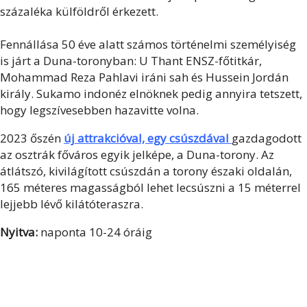
százaléka külföldről érkezett.
Fennállása 50 éve alatt számos történelmi személyiség
is járt a Duna-toronyban: U Thant ENSZ-főtitkár,
Mohammad Reza Pahlavi iráni sah és Hussein Jordán
király. Sukamo indonéz elnöknek pedig annyira tetszett,
hogy legszívesebben hazavitte volna.
2023 őszén
új attrakcióval, egy csúszdával
gazdagodott
az osztrák főváros egyik jelképe, a Duna-torony. Az
átlátszó, kivilágított csúszdán a torony északi oldalán,
165 méteres magasságból lehet lecsúszni a 15 méterrel
lejjebb lévő kilátóteraszra.
Nyitva:
naponta 10-24 óráig