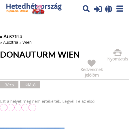
Az oldal sütiket (cookies) használ. További tájékoztatás itt:
Adatvédelmi tájékoztató
Ok
» Ausztria
»
Ausztria
»
Wien
DONAUTURM WIEN
Nyomtatás
Kedvencnek
jelölöm
Bécs
Kilátó
Ezt a helyet még nem értékelték. Legyél Te az első: