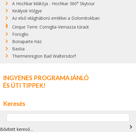
A Hochkar kilátója - Hochkar 360° Skytour
Királyok Völgye
Az első világháború emlékei a Dolomitokban
Cinque Terre: Corniglia-Vernazza túraút
Foroglio
Bonaparte-ház
Bastia
Thermenregion Bad Waltersdorf
INGYENES PROGRAMAJÁNLÓ
ÉS ÚTI TIPPEK!
Keresés
navigate_next
Bővített kereső…