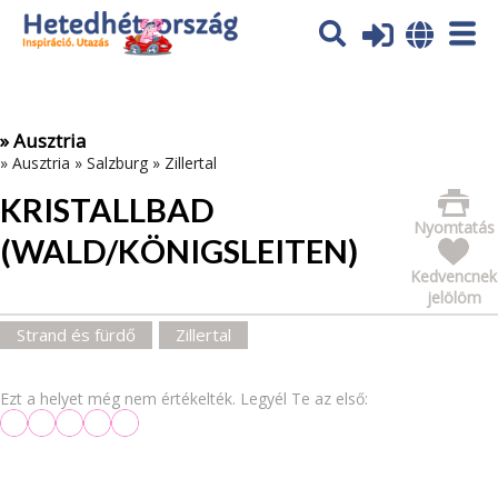
Az oldal sütiket (cookies) használ. További tájékoztatás itt:
Adatvédelmi tájékoztató
Ok
» Ausztria
»
Ausztria
»
Salzburg
»
Zillertal
KRISTALLBAD
Nyomtatás
(WALD/KÖNIGSLEITEN)
Kedvencnek
jelölöm
Strand és fürdő
Zillertal
Ezt a helyet még nem értékelték. Legyél Te az első: