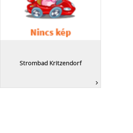
Strombad Kritzendorf
navigate_next