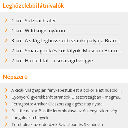
Legközelebbi látnivalók
1 km: Sulzbachtäler
1 km: Wildkogel nyáron
3 km: A világ leghosszabb szánkópályája Brambergben
7 km: Smaragdok és kristályok: Museum Bramberg
7 km: Habachtal - a smaragd völgye
Népszerű
A cicák világnapján fényképeztük ezt a bokor alatt hűsölő cicát Kisorosziban
Gyönyörű gyerekbarát strandok Olaszországban - megmutatjuk a 15 legjobbat
Ferragosto: Amikor Olaszország egész nap nyaral
Bastille nap: A Bastille lerombolása az önkényuralom végét jelentette
Lángolnak a hegyek
Tombolnak az erdőtüzek Szicíliában és Szardínián