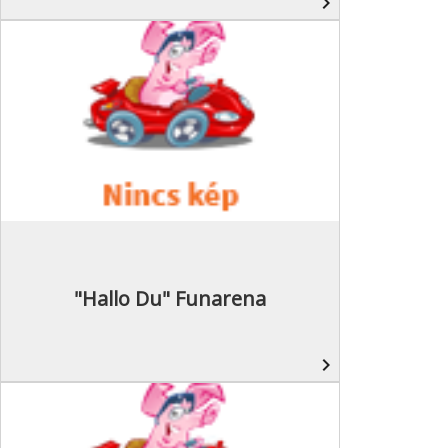
navigate_next
"Hallo Du" Funarena
navigate_next