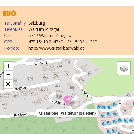
Tartomány:
Salzburg
Település:
Wald im Pinzgau
Cím:
5742 Wald im Pinzgau
GPS:
47° 15′ 10.24474″, 12° 15′ 32.4131″
Honlap:
http://www.kristallbadwald.at
+
−
Kristallbad (Wald/Königsleiten)