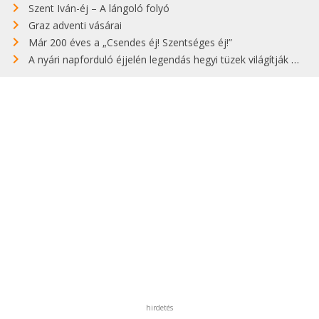
Szent Iván-éj – A lángoló folyó
Graz adventi vásárai
Már 200 éves a „Csendes éj! Szentséges éj!”
A nyári napforduló éjjelén legendás hegyi tüzek világítják meg Zugspitzét
hirdetés