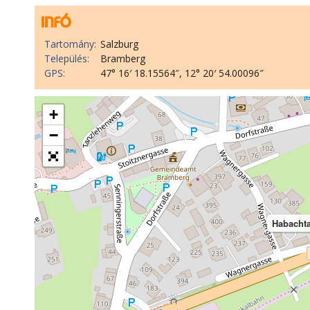
Tartomány:
Salzburg
Település:
Bramberg
GPS:
47° 16′ 18.15564″, 12° 20′ 54.00096″
+
−
Habachta