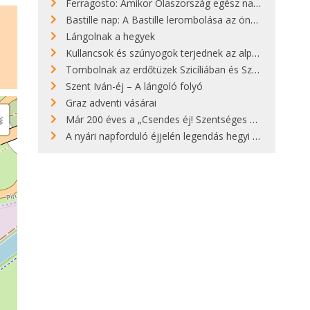
Ferragosto: Amikor Olaszország egész nap nyaral
Bastille nap: A Bastille lerombolása az önkényuralom végét jelentette
Lángolnak a hegyek
Kullancsok és szúnyogok terjednek az alpesi legelőkön
Tombolnak az erdőtüzek Szicíliában és Szardínián
Szent Iván-éj – A lángoló folyó
Graz adventi vásárai
Már 200 éves a „Csendes éj! Szentséges éj!”
A nyári napforduló éjjelén legendás hegyi tüzek világítják meg Zugspitzét