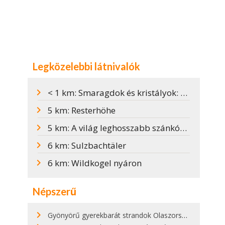
Legközelebbi látnivalók
< 1 km: Smaragdok és kristályok: Museum Bramberg
5 km: Resterhöhe
5 km: A világ leghosszabb szánkópályája Brambergben
6 km: Sulzbachtäler
6 km: Wildkogel nyáron
Népszerű
Gyönyörű gyerekbarát strandok Olaszországban - megmutatjuk a 15 legjobbat