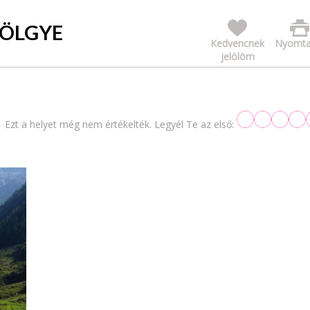
VÖLGYE
Kedvencnek
Nyomta
jelölöm
Ezt a helyet még nem értékelték. Legyél Te az első: