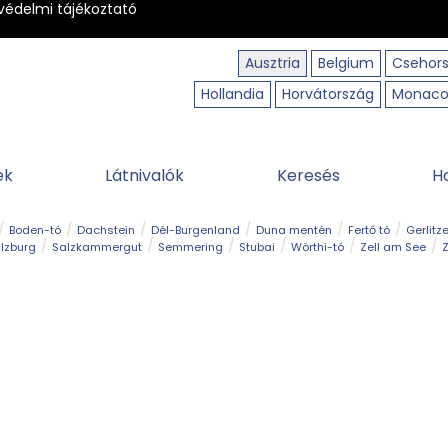
védelmi tájékoztató
Ausztria
Belgium
Csehor
Hollandia
Horvátország
Monac
ek
Látnivalók
Keresés
H
Boden-tó
Dachstein
Dél-Burgenland
Duna mentén
Fertő tó
Gerlitz
lzburg
Salzkammergut
Semmering
Stubai
Wörthi-tó
Zell am See
Z
úraút
Határélmény
Hegy és csúcs
Hegyi gyerekvilág
Húsvét
Kaland
Régiók
Sisi nyomában
Strand és fürdő
Szabadidőpark
Szurdok
T