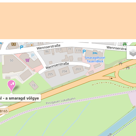
l - a smaragd völgye