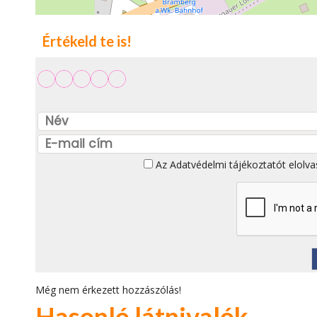
Értékeld te is!
Az
Adatvédelmi tájékoztatót
elolva
Még nem érkezett hozzászólás!
Hasonló látnivalók