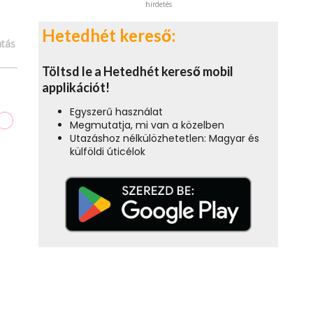
hirdetés
Hetedhét kereső:
tás
Töltsd le a Hetedhét kereső mobil
applikációt!
Egyszerű használat
Megmutatja, mi van a közelben
Utazáshoz nélkülözhetetlen: Magyar és
külföldi úticélok