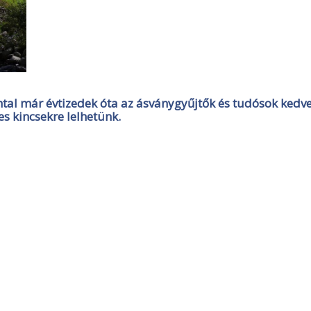
al már évtizedek óta az ásványgyűjtők és tudósok kedve
s kincsekre lelhetünk.