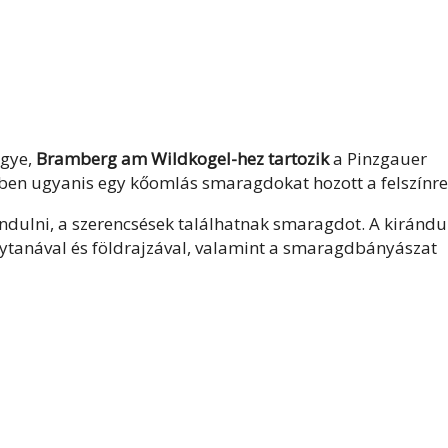
gye,
Bramberg am Wildkogel-hez tartozik
a Pinzgauer
kben ugyanis egy kőomlás smaragdokat hozott a felszínre
ndulni, a szerencsések találhatnak smaragdot. A kirándu
tanával és földrajzával, valamint a smaragdbányászat