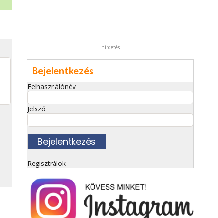
hirdetés
Bejelentkezés
Felhasználónév
Jelszó
Regisztrálok