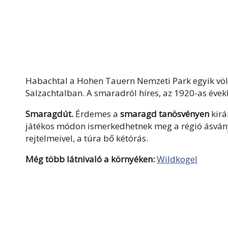
Habachtal a Hohen Tauern Nemzeti Park egyik völ
Salzachtalban. A smaradról híres, az 1920-as éve
Smaragdút.
Érdemes a
smaragd tanösvényen
kirá
játékos módon ismerkedhetnek meg a régió ásvány
rejtelmeivel, a túra bő kétórás.
Még több látnivaló a környéken:
Wildkogel