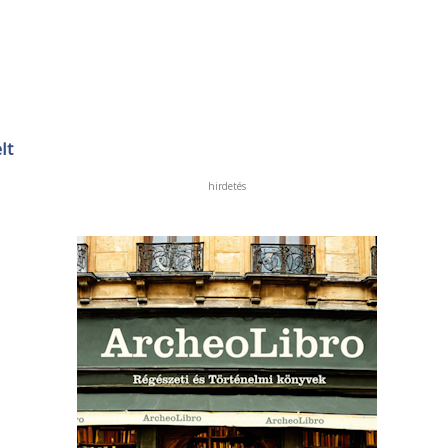
lt
hirdetés