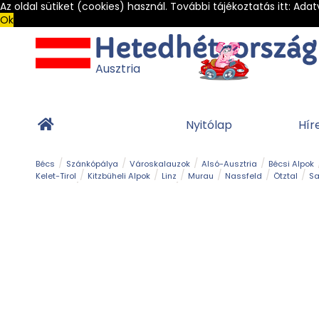
Az oldal sütiket (cookies) használ. További tájékoztatás itt:
Adat
Ok
Ausztria
Nyitólap
Hír
Bécs
Szánkópálya
Városkalauzok
Alsó-Ausztria
Bécsi Alpok
Kelet-Tirol
Kitzbüheli Alpok
Linz
Murau
Nassfeld
Ötztal
Sa
Alpesi út
Ásványok & Kristályok
Barlang
Bob
Csúszda
Esemény
Gleccser
Gyerek t
Múzeum
Óriásroller és mountaincart
Osztrák ételek
Park és kert
Túra
Vár és kastély
Világörökség
Vízesés
Zöldturista