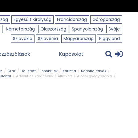
szág
Egyesült Királyság
Franciaország
Görögország
o
Németország
Olaszország
Spanyolország
Svájc
Szlovákia
Szlovénia
Magyarország
Piggyland
ozzászólások
Kapcsolat
en
Graz
Hallstatt
Innsbruck
Karintia
Karintiai tavak
illertal
Advent és karácsony
Állatkert
Alpesi gyógyterápia
park
Kerékpár
Kilátó
Korcsolyapálya
Magyar kapcsolat
avak
Tél
Téli túrázás
Templom és kolostor
Természeti park