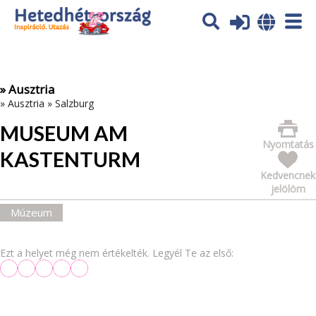
Az oldal sütiket (cookies) használ. További tájékoztatás itt:
Adatvédelmi tájékoztató
Ok
» Ausztria
»
Ausztria
»
Salzburg
MUSEUM AM
Nyomtatás
KASTENTURM
Kedvencnek
jelölöm
Múzeum
Ezt a helyet még nem értékelték. Legyél Te az első: