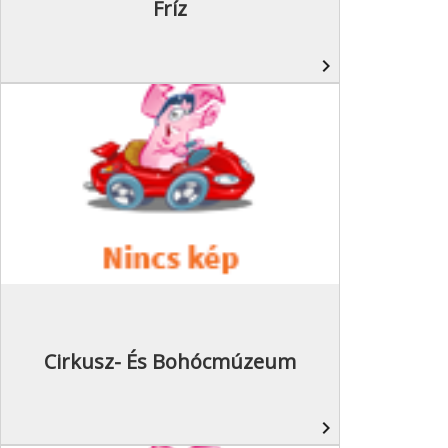
Fríz
navigate_next
Cirkusz- És Bohócmúzeum
navigate_next