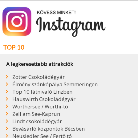
TOP 10
A legkeresettebb attrakciók
Zotter Csokoládégyár
Élmény szánkópálya Semmeringen
Top 10 látnivaló Linzben
Hauswirth Csokoládégyár
Wörthersee / Wörthi-tó
Zell am See-Kaprun
Lindt csokoládégyár
Bevásárló központok Bécsben
Neusiedler See / Fertő tó