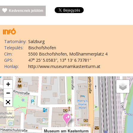
Kedvencnek jelölöm
Tartomány:
Salzburg
Település:
Bischofshofen
Cím:
5500 Bischofshofen, Moßhammerplatz 4
GPS:
47° 25′ 5.0583″, 13° 13′ 6.73781″
Honlap:
http://www.museumamkastenturm.at
+
−
Museum am Kastenturm