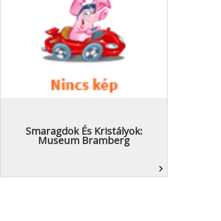
Smaragdok És Kristályok:
Museum Bramberg
navigate_next