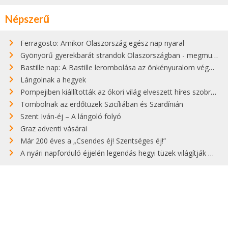
Népszerű
Ferragosto: Amikor Olaszország egész nap nyaral
Gyönyörű gyerekbarát strandok Olaszországban - megmutatjuk a 15 legjobbat
Bastille nap: A Bastille lerombolása az önkényuralom végét jelentette
Lángolnak a hegyek
Pompejiben kiállították az ókori világ elveszett híres szobrának másolatát
Tombolnak az erdőtüzek Szicíliában és Szardínián
Szent Iván-éj – A lángoló folyó
Graz adventi vásárai
Már 200 éves a „Csendes éj! Szentséges éj!”
A nyári napforduló éjjelén legendás hegyi tüzek világítják meg Zugspitzét