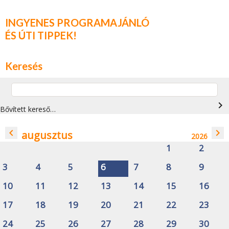
INGYENES PROGRAMAJÁNLÓ
ÉS ÚTI TIPPEK!
Keresés
navigate_next
Bővített kereső…
navigate_before
navigate_next
augusztus
2026
1
2
3
4
5
6
7
8
9
10
11
12
13
14
15
16
17
18
19
20
21
22
23
24
25
26
27
28
29
30