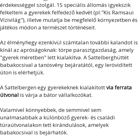
érdekességgel szolgál. 15 speciális állomás igyekszik
felkelteni a gyerekek felfedező kedvét (pl."Kis Ramsaui
Vízivilág"), illetve mutatja be megfelelő környezetben és
játékos módon a természet történéseit.
Az élményhegy ezenkívül számtalan további kalandot is
kínál az apróságoknak: törpe parasztgazdaság, amely
"gyerek méretben" lett kialakítva. A Sattelberghüttét
babakocsival a tanösvény bejáratától, egy lerövidített
úton is elérhetjük.
A Sattelbergen egy gyerekeknek kialakított
via ferrata
útvonal
is várja a bátor vállalkozókat.
Valamivel könnyebbek, de semmivel sem
unalmasabbak a különböző gyerek- és családi
túraútvonalakon tett kirándulások, amelyek
babakocsival is bejárhatók.