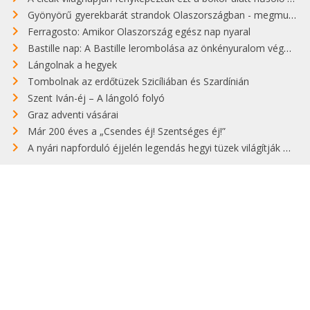
Gyönyörű gyerekbarát strandok Olaszországban - megmutatjuk a 15 legjobbat
Ferragosto: Amikor Olaszország egész nap nyaral
Bastille nap: A Bastille lerombolása az önkényuralom végét jelentette
Lángolnak a hegyek
Tombolnak az erdőtüzek Szicíliában és Szardínián
Szent Iván-éj – A lángoló folyó
Graz adventi vásárai
Már 200 éves a „Csendes éj! Szentséges éj!”
A nyári napforduló éjjelén legendás hegyi tüzek világítják meg Zugspitzét