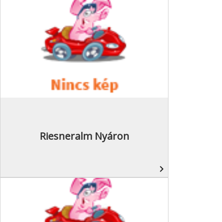
Riesneralm Nyáron
navigate_next