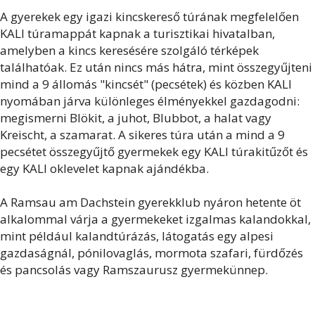
A gyerekek egy igazi kincskereső túrának megfelelően
KALI túramappát kapnak a turisztikai hivatalban,
amelyben a kincs keresésére szolgáló térképek
találhatóak. Ez után nincs más hátra, mint összegyűjteni
mind a 9 állomás "kincsét" (pecsétek) és közben KALI
nyomában járva különleges élményekkel gazdagodni:
megismerni Blökit, a juhot, Blubbot, a halat vagy
Kreischt, a szamarat. A sikeres túra után a mind a 9
pecsétet összegyűjtő gyermekek egy KALI túrakitűzőt és
egy KALI oklevelet kapnak ajándékba.
A Ramsau am Dachstein gyerekklub nyáron hetente öt
alkalommal várja a gyermekeket izgalmas kalandokkal,
mint például kalandtúrázás, látogatás egy alpesi
gazdaságnál, pónilovaglás, mormota szafari, fürdőzés
és pancsolás vagy Ramszaurusz gyermekünnep.