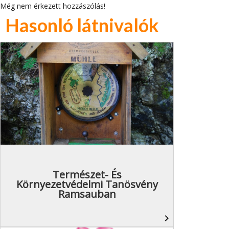
Még nem érkezett hozzászólás!
Hasonló látnivalók
Természet- És
Környezetvédelmi Tanösvény
Ramsauban
navigate_next