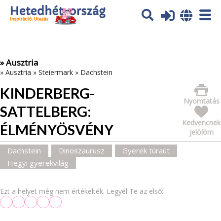
Az oldal sütiket (cookies) használ. További tájékoztatás itt:
Adatvédelmi tájékoztató
Ok
» Ausztria
»
Ausztria
»
Steiermark
»
Dachstein
KINDERBERG-
Nyomtatás
SATTELBERG:
Kedvencnek
ÉLMÉNYÖSVÉNY
jelölöm
Dachstein
Dinoszaurusz
Gyerek túraút
Hegyi gyerekvilág
Ezt a helyet még nem értékelték. Legyél Te az első: