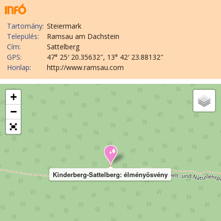
Tartomány:
Steiermark
Település:
Ramsau am Dachstein
Cím:
Sattelberg
GPS:
47° 25′ 20.35632″, 13° 42′ 23.88132″
Honlap:
http://www.ramsau.com
+
−
Kinderberg-Sattelberg: élményösvény