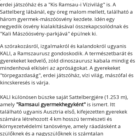
erdei játszóház és a "Kis Ramsau-i Vízivilág" is. A
Sattelberg lábánál, egy öreg malom mellett, található a
három gyermek-mászóösvény kezdete. Idén egy
negyedik ösvény kialakításával összekapcsolódnak és
"Kali Mászóösvény-parkjává" épülnek ki.
A szórakozásról, izgalmakról és kalandokról ugyanis
KALI, a Ramszaurusz gondoskodik. A természetbarát és
gyerekeket kedvelő, zöld dinoszaurusz kabala mindig és
mindenhová elkíséri az apróságokat. A gyerekeket
"törpegazdaság", erdei játszóház, vízi világ, mászófal és
kincskeresés is várja.
KALI különösen büszke saját Sattelbergjére (1.253 m),
amely
"Ramsaui gyermekhegyként"
is ismert. Itt
található ugyanis Ausztria első, kifejezetten gyerekek
számára létrehozott 4 km hosszú természeti és
környezetvédelmi tanösvénye, amely ráadásként a
szülőknek és a nagyszülőknek is számtalan