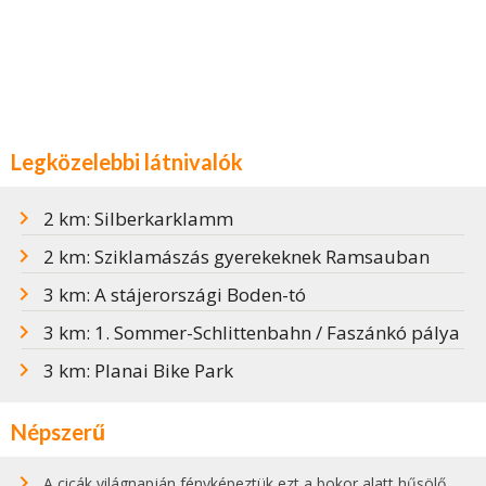
Legközelebbi látnivalók
2 km: Silberkarklamm
2 km: Sziklamászás gyerekeknek Ramsauban
3 km: A stájerországi Boden-tó
3 km: 1. Sommer-Schlittenbahn / Faszánkó pálya
3 km: Planai Bike Park
Népszerű
A cicák világnapján fényképeztük ezt a bokor alatt hűsölő cicát Kisorosziban