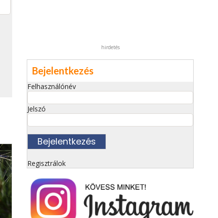
hirdetés
Bejelentkezés
Felhasználónév
Jelszó
Regisztrálok