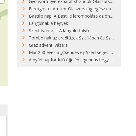
Gyönyörű gyerekbarát strandok Olaszországban - megmutatjuk a 15 legjobbat
Ferragosto: Amikor Olaszország egész nap nyaral
Bastille nap: A Bastille lerombolása az önkényuralom végét jelentette
Lángolnak a hegyek
Szent Iván-éj – A lángoló folyó
Tombolnak az erdőtüzek Szicíliában és Szardínián
Graz adventi vásárai
Már 200 éves a „Csendes éj! Szentséges éj!”
A nyári napforduló éjjelén legendás hegyi tüzek világítják meg Zugspitzét