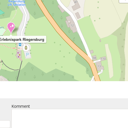
 Erlebnispark Riegersburg
Komment