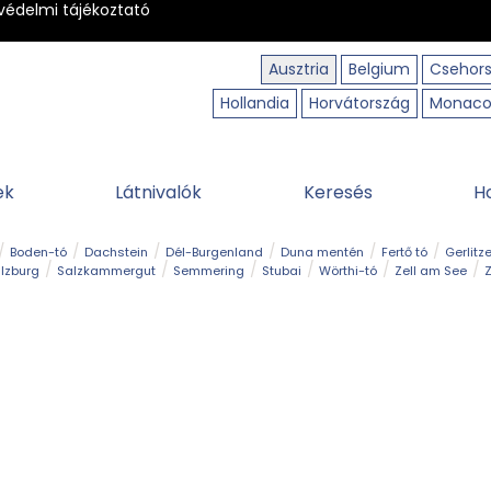
védelmi tájékoztató
Ausztria
Belgium
Csehor
Hollandia
Horvátország
Monac
ek
Látnivalók
Keresés
H
Boden-tó
Dachstein
Dél-Burgenland
Duna mentén
Fertő tó
Gerlitz
lzburg
Salzkammergut
Semmering
Stubai
Wörthi-tó
Zell am See
Z
úraút
Határélmény
Hegy és csúcs
Hegyi gyerekvilág
Húsvét
Kaland
Régiók
Sisi nyomában
Strand és fürdő
Szabadidőpark
Szurdok
T