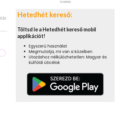
hirdetés
Hetedhét kereső:
tás
Töltsd le a Hetedhét kereső mobil
applikációt!
Egyszerű használat
Megmutatja, mi van a közelben
Utazáshoz nélkülözhetetlen: Magyar és
külföldi úticélok