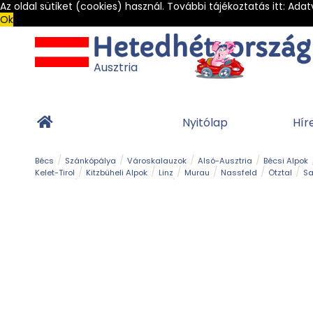
Az oldal sütiket (cookies) használ. További tájékoztatás itt:
Adat
Ok
Ausztria
Nyitólap
Hír
Bécs
Szánkópálya
Városkalauzok
Alsó-Ausztria
Bécsi Alpok
Kelet-Tirol
Kitzbüheli Alpok
Linz
Murau
Nassfeld
Ötztal
Sa
Alpesi út
Ásványok & Kristályok
Barlang
Bob
Csúszda
Esemény
Gleccser
Gyerek t
Múzeum
Óriásroller és mountaincart
Osztrák ételek
Park és kert
Túra
Vár és kastély
Világörökség
Vízesés
Zöldturista