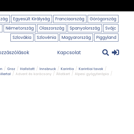
szág
Egyesült Királyság
Franciaország
Görögország
o
Németország
Olaszország
Spanyolország
Svájc
Szlovákia
Szlovénia
Magyarország
Piggyland
ozzászólások
Kapcsolat
en
Graz
Hallstatt
Innsbruck
Karintia
Karintiai tavak
illertal
Advent és karácsony
Állatkert
Alpesi gyógyterápia
park
Kerékpár
Kilátó
Korcsolyapálya
Magyar kapcsolat
avak
Tél
Téli túrázás
Templom és kolostor
Természeti park