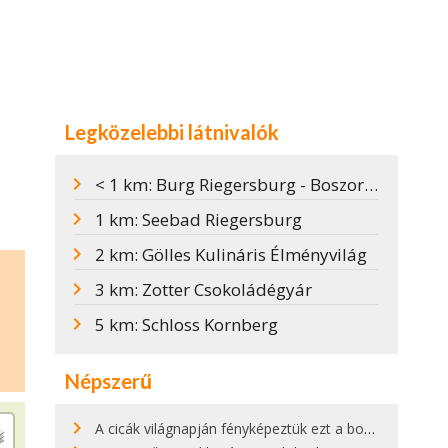
Legközelebbi látnivalók
< 1 km: Burg Riegersburg - Boszorkánymúzeum
1 km: Seebad Riegersburg
2 km: Gölles Kulináris Élményvilág
3 km: Zotter Csokoládégyár
5 km: Schloss Kornberg
Népszerű
A cicák világnapján fényképeztük ezt a bokor alatt hűsölő cicát Kisorosziban