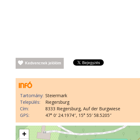
Kedvencnek jelölöm
Tartomány:
Steiermark
Település:
Riegersburg
Cím:
8333 Riegersburg, Auf der Burgwiese
GPS:
47° 0′ 24.1974″, 15° 55′ 58.5205″
+