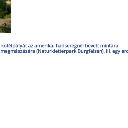
kötélpályát az amerikai hadseregnél bevett mintára
a megmászására (Naturkletterpark Burgfelsen), ill. egy er