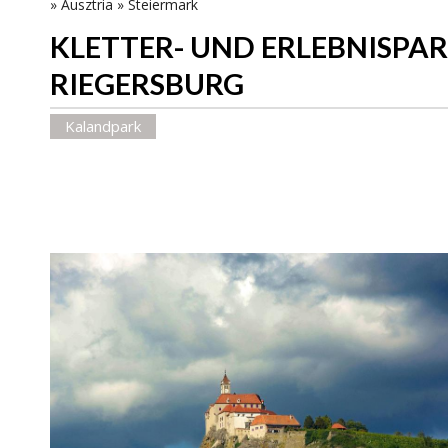
»
Ausztria
»
Steiermark
KLETTER- UND ERLEBNISPA
RIEGERSBURG
Kalandpark