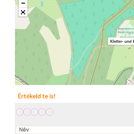
−
Kletter- und
Értékeld te is!