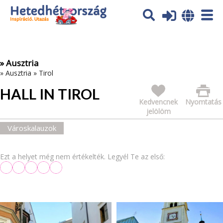
Az oldal sütiket (cookies) használ. További tájékoztatás itt:
Adatvédelmi tájékoztató
Ok
» Ausztria
»
Ausztria
»
Tirol
HALL IN TIROL
Kedvencnek
Nyomtatás
jelölöm
Városkalauzok
Ezt a helyet még nem értékelték. Legyél Te az első: