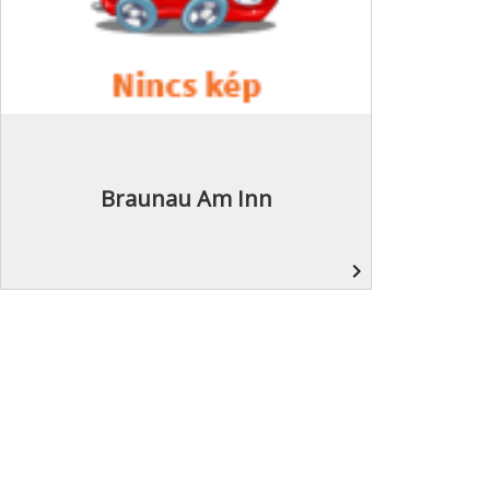
Braunau Am Inn
navigate_next