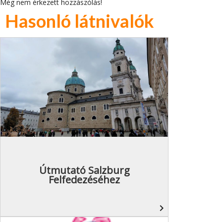
Még nem érkezett hozzászólás!
Hasonló látnivalók
Útmutató Salzburg
Felfedezéséhez
navigate_next