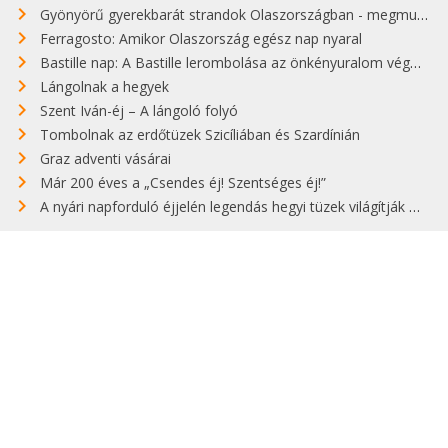
Gyönyörű gyerekbarát strandok Olaszországban - megmutatjuk a 15 legjobbat
Ferragosto: Amikor Olaszország egész nap nyaral
Bastille nap: A Bastille lerombolása az önkényuralom végét jelentette
Lángolnak a hegyek
Szent Iván-éj – A lángoló folyó
Tombolnak az erdőtüzek Szicíliában és Szardínián
Graz adventi vásárai
Már 200 éves a „Csendes éj! Szentséges éj!”
A nyári napforduló éjjelén legendás hegyi tüzek világítják meg Zugspitzét