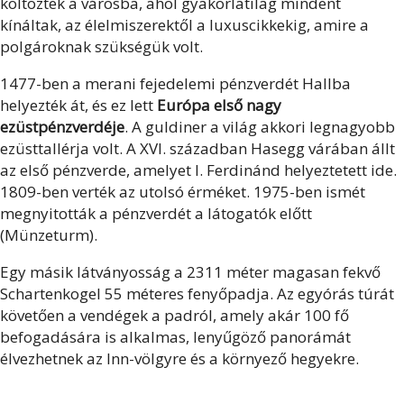
költöztek a városba, ahol gyakorlatilag mindent
kínáltak, az élelmiszerektől a luxuscikkekig, amire a
polgároknak szükségük volt.
1477-ben a merani fejedelemi pénzverdét Hallba
helyezték át, és ez lett
Európa első nagy
ezüstpénzverdéje
. A guldiner a világ akkori legnagyobb
ezüsttallérja volt. A XVI. században Hasegg várában állt
az első pénzverde, amelyet I. Ferdinánd helyeztetett ide.
1809-ben verték az utolsó érméket. 1975-ben ismét
megnyitották a pénzverdét a látogatók előtt
(Münzeturm).
Egy másik látványosság a 2311 méter magasan fekvő
Schartenkogel 55 méteres fenyőpadja. Az egyórás túrát
követően a vendégek a padról, amely akár 100 fő
befogadására is alkalmas, lenyűgöző panorámát
élvezhetnek az Inn-völgyre és a környező hegyekre.