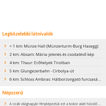
Legközelebbi látnivalók
< 1 km: Münze Hall (Münzerturm-Burg Hasegg)
2 km: Absam: Mária-jelenés és csodatévő kép
4 km: Thaur: Erőhelyek Tirolban
5 km: Glungezerbahn - Cirbolya-út
6 km: Schloss Ambras: Hátborzongató furcsaságok tárhelye
Népszerű
A cicák világnapján fényképeztük ezt a bokor alatt hűsölő cicát Kisorosziban