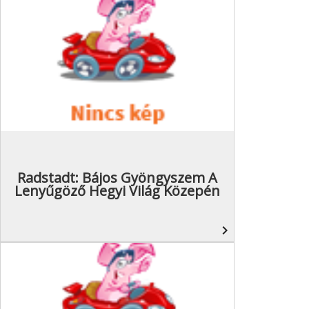
Radstadt: Bájos Gyöngyszem A
Lenyűgöző Hegyi Világ Közepén
navigate_next