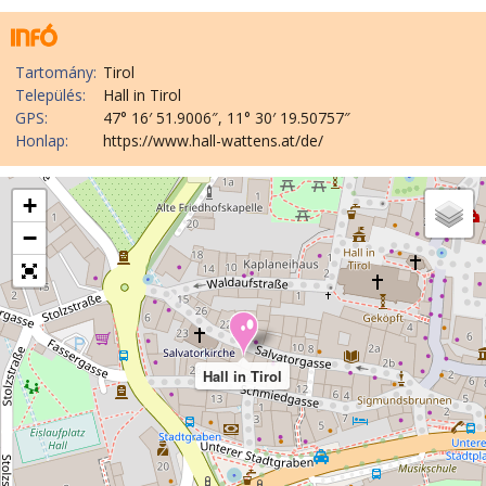
Tartomány:
Tirol
Település:
Hall in Tirol
GPS:
47° 16′ 51.9006″, 11° 30′ 19.50757″
Honlap:
https://www.hall-wattens.at/de/
+
−
Hall in Tirol