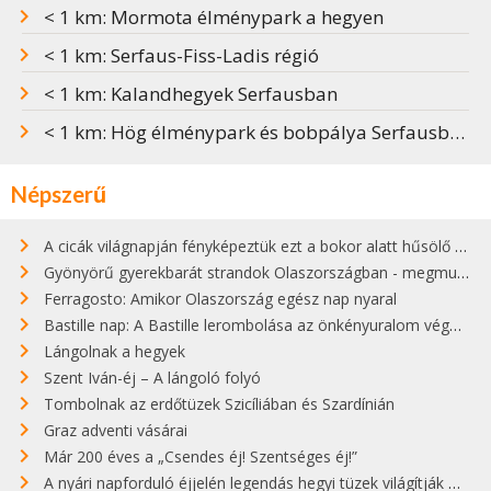
< 1 km: Mormota élménypark a hegyen
< 1 km: Serfaus-Fiss-Ladis régió
< 1 km: Kalandhegyek Serfausban
< 1 km: Hög élménypark és bobpálya Serfausban
Népszerű
A cicák világnapján fényképeztük ezt a bokor alatt hűsölő cicát Kisorosziban
Gyönyörű gyerekbarát strandok Olaszországban - megmutatjuk a 15 legjobbat
Ferragosto: Amikor Olaszország egész nap nyaral
Bastille nap: A Bastille lerombolása az önkényuralom végét jelentette
Lángolnak a hegyek
Szent Iván-éj – A lángoló folyó
Tombolnak az erdőtüzek Szicíliában és Szardínián
Graz adventi vásárai
Már 200 éves a „Csendes éj! Szentséges éj!”
A nyári napforduló éjjelén legendás hegyi tüzek világítják meg Zugspitzét