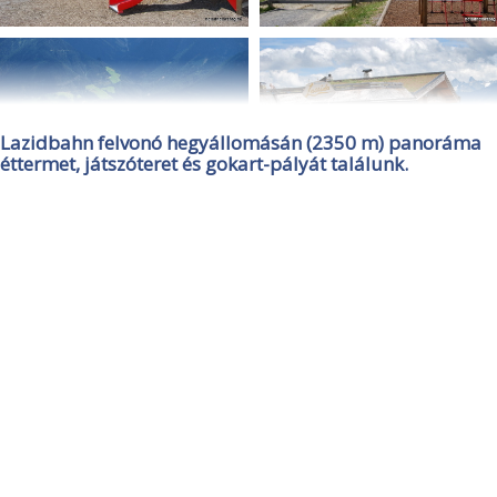
Lazidbahn felvonó hegyállomásán (2350 m) panoráma
éttermet, játszóteret és gokart-pályát találunk.