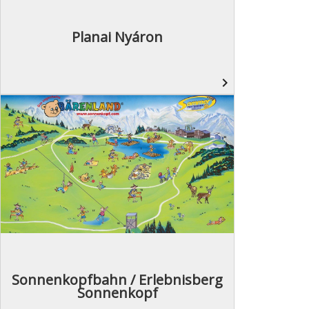
Planai Nyáron
navigate_next
Sonnenkopfbahn / Erlebnisberg
Sonnenkopf