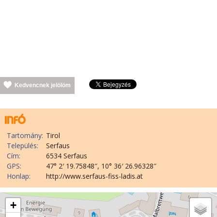
Kedvencnek jelölöm
Tartomány:
Tirol
Település:
Serfaus
Cím:
6534 Serfaus
GPS:
47° 2′ 19.75848″, 10° 36′ 26.96328″
Honlap:
http://www.serfaus-fiss-ladis.at
+