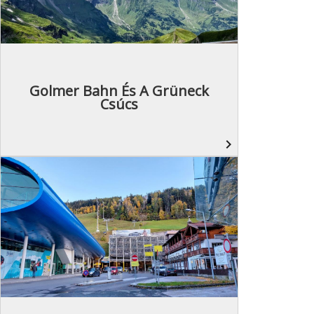
Golmer Bahn És A Grüneck
Csúcs
navigate_next