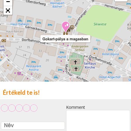
−
Gokart-pálya a magasban
Értékeld te is!
Komment