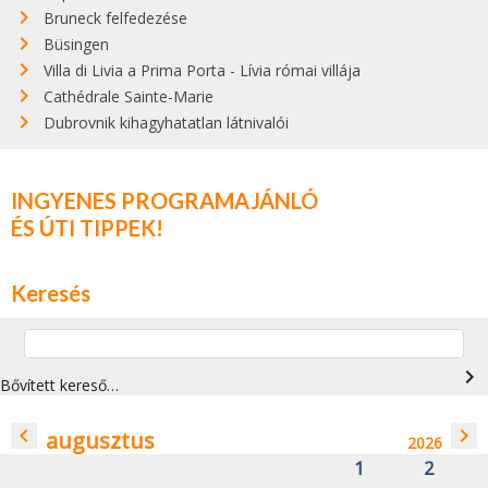
Bruneck felfedezése
Büsingen
Villa di Livia a Prima Porta - Lívia római villája
Cathédrale Sainte-Marie
Dubrovnik kihagyhatatlan látnivalói
INGYENES PROGRAMAJÁNLÓ
ÉS ÚTI TIPPEK!
Keresés
navigate_next
Bővített kereső…
navigate_before
navigate_next
augusztus
2026
1
2