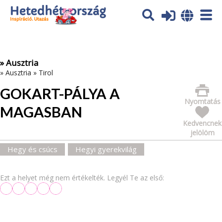
Az oldal sütiket (cookies) használ. További tájékoztatás itt:
Adatvédelmi tájékoztató
Ok
» Ausztria
»
Ausztria
»
Tirol
GOKART-PÁLYA A
Nyomtatás
MAGASBAN
Kedvencnek
jelölöm
Hegy és csúcs
Hegyi gyerekvilág
Ezt a helyet még nem értékelték. Legyél Te az első: