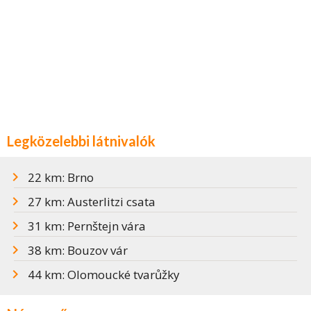
Legközelebbi látnivalók
22 km: Brno
27 km: Austerlitzi csata
31 km: Pernštejn vára
38 km: Bouzov vár
44 km: Olomoucké tvarůžky