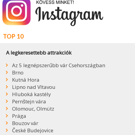
TOP 10
A legkeresettebb attrakciók
Az 5 legnépszerűbb vár Csehországban
Brno
Kutná Hora
Lipno nad Vltavou
Hluboká kastély
Pernštejn vára
Olomouc, Olmütz
Prága
Bouzov vár
České Budejovice