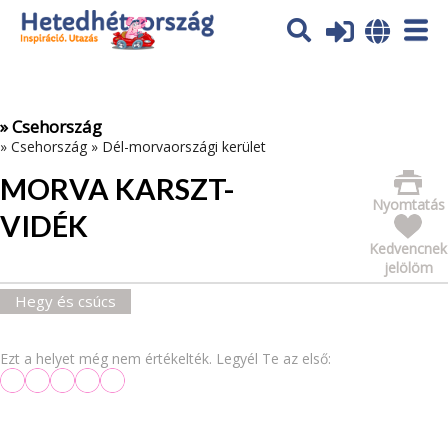
Az oldal sütiket (cookies) használ. További tájékoztatás itt:
Adatvédelmi tájékoztató
Ok
» Csehország
»
Csehország
»
Dél-morvaországi kerület
MORVA KARSZT-
Nyomtatás
VIDÉK
Kedvencnek
jelölöm
Hegy és csúcs
Ezt a helyet még nem értékelték. Legyél Te az első: