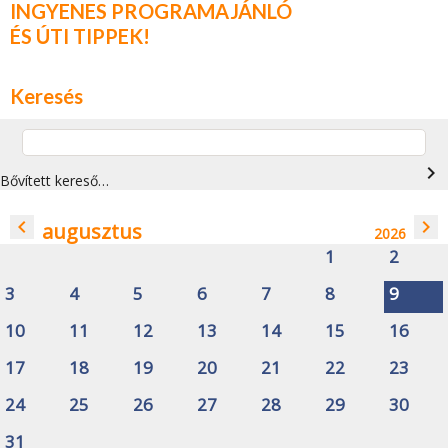
INGYENES PROGRAMAJÁNLÓ
ÉS ÚTI TIPPEK!
Keresés
navigate_next
Bővített kereső…
navigate_before
navigate_next
augusztus
2026
1
2
3
4
5
6
7
8
9
10
11
12
13
14
15
16
17
18
19
20
21
22
23
24
25
26
27
28
29
30
31