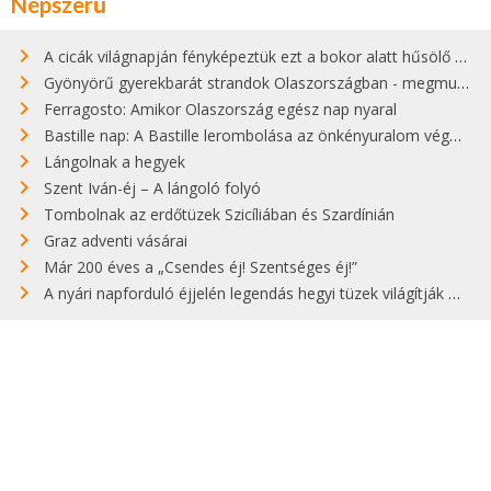
Népszerű
A cicák világnapján fényképeztük ezt a bokor alatt hűsölő cicát Kisorosziban
Gyönyörű gyerekbarát strandok Olaszországban - megmutatjuk a 15 legjobbat
Ferragosto: Amikor Olaszország egész nap nyaral
Bastille nap: A Bastille lerombolása az önkényuralom végét jelentette
Lángolnak a hegyek
Szent Iván-éj – A lángoló folyó
Tombolnak az erdőtüzek Szicíliában és Szardínián
Graz adventi vásárai
Már 200 éves a „Csendes éj! Szentséges éj!”
A nyári napforduló éjjelén legendás hegyi tüzek világítják meg Zugspitzét