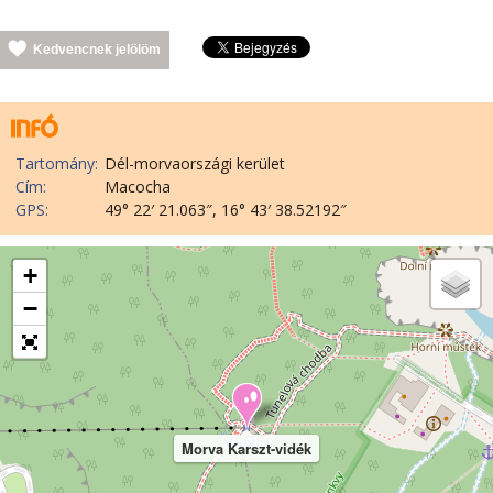
Kedvencnek jelölöm
Tartomány:
Dél-morvaországi kerület
Cím:
Macocha
GPS:
49° 22′ 21.063″, 16° 43′ 38.52192″
+
−
Morva Karszt-vidék