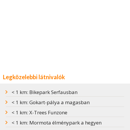
Legközelebbi látnivalók
< 1 km: Bikepark Serfausban
< 1 km: Gokart-pálya a magasban
< 1 km: X-Trees Funzone
< 1 km: Mormota élménypark a hegyen