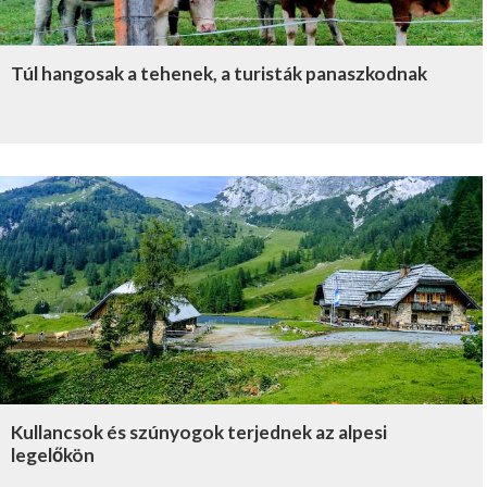
Túl hangosak a tehenek, a turisták panaszkodnak
Kullancsok és szúnyogok terjednek az alpesi
legelőkön