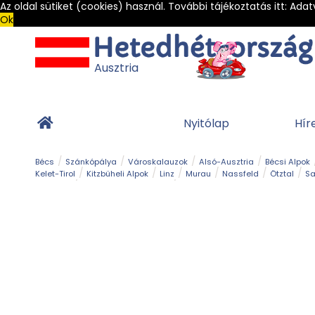
Az oldal sütiket (cookies) használ. További tájékoztatás itt:
Adat
Ok
Ausztria
Nyitólap
Hír
Bécs
Szánkópálya
Városkalauzok
Alsó-Ausztria
Bécsi Alpok
Kelet-Tirol
Kitzbüheli Alpok
Linz
Murau
Nassfeld
Ötztal
Sa
Alpesi út
Ásványok & Kristályok
Barlang
Bob
Csúszda
Esemény
Gleccser
Gyerek t
Múzeum
Óriásroller és mountaincart
Osztrák ételek
Park és kert
Túra
Vár és kastély
Világörökség
Vízesés
Zöldturista