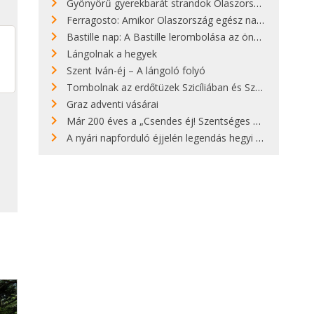
Gyönyörű gyerekbarát strandok Olaszországban - megmutatjuk a 15 legjobbat
Ferragosto: Amikor Olaszország egész nap nyaral
Bastille nap: A Bastille lerombolása az önkényuralom végét jelentette
Lángolnak a hegyek
Szent Iván-éj – A lángoló folyó
Tombolnak az erdőtüzek Szicíliában és Szardínián
Graz adventi vásárai
Már 200 éves a „Csendes éj! Szentséges éj!”
A nyári napforduló éjjelén legendás hegyi tüzek világítják meg Zugspitzét