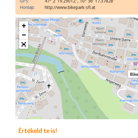
GPS:
47° 2′ 19.29012″, 10° 36′ 17.37828″
Honlap:
http://www.bikepark-sfl.at
+
−
Bik
Értékeld te is!