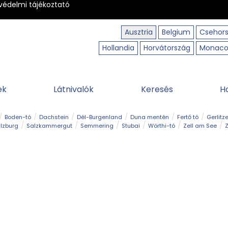
védelmi tájékoztató
Ausztria
Belgium
Csehor
Hollandia
Horvátország
Monac
ek
Látnivalók
Keresés
H
Boden-tó
Dachstein
Dél-Burgenland
Duna mentén
Fertő tó
Gerlitz
lzburg
Salzkammergut
Semmering
Stubai
Wörthi-tó
Zell am See
Z
úraút
Határélmény
Hegy és csúcs
Hegyi gyerekvilág
Húsvét
Kaland
Régiók
Sisi nyomában
Strand és fürdő
Szabadidőpark
Szurdok
T