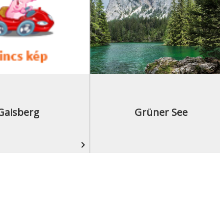
Gaisberg
Grüner See
navigate_next