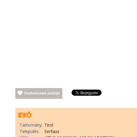
Kedvencnek jelölöm
Tartomány:
Tirol
Település:
Serfaus