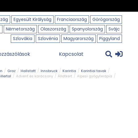
szág
Egyesült Királyság
Franciaország
Görögország
o
Németország
Olaszország
Spanyolország
Svájc
Szlovákia
Szlovénia
Magyarország
Piggyland
ozzászólások
Kapcsolat
en
Graz
Hallstatt
Innsbruck
Karintia
Karintiai tavak
illertal
Advent és karácsony
Állatkert
Alpesi gyógyterápia
park
Kerékpár
Kilátó
Korcsolyapálya
Magyar kapcsolat
avak
Tél
Téli túrázás
Templom és kolostor
Természeti park