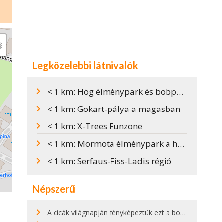
Legközelebbi látnivalók
< 1 km: Hög élménypark és bobpálya Serfausban
< 1 km: Gokart-pálya a magasban
< 1 km: X-Trees Funzone
< 1 km: Mormota élménypark a hegyen
< 1 km: Serfaus-Fiss-Ladis régió
Népszerű
A cicák világnapján fényképeztük ezt a bokor alatt hűsölő cicát Kisorosziban