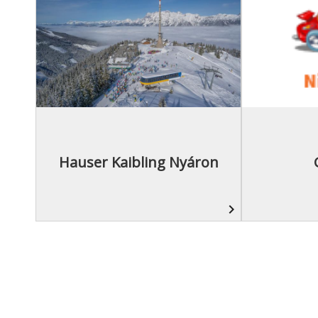
Hauser Kaibling Nyáron
navigate_next