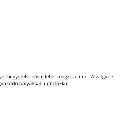
t hegyi felvonóval lehet megközelíteni. A völgybe
gyakorló pályákkal, ugratókkal.