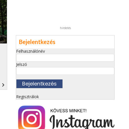
hirdetés
Bejelentkezés
Felhasználónév
Jelszó
navigate_next
Regisztrálok