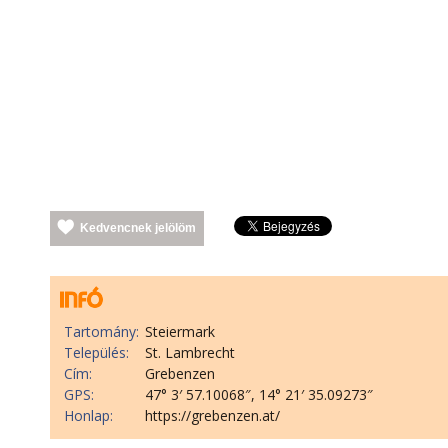
Kedvencnek jelölöm
Tartomány:
Steiermark
Település:
St. Lambrecht
Cím:
Grebenzen
GPS:
47° 3′ 57.10068″, 14° 21′ 35.09273″
Honlap:
https://grebenzen.at/