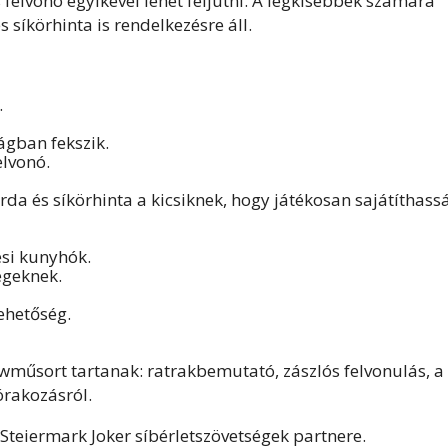
felvonó egyikével lehet feljutni. A legkisebbek számára
síkörhinta is rendelkezésre áll.
.
ágban fekszik.
elvonó.
a és síkörhinta a kicsiknek, hogy játékosan sajátíthass
si kunyhók.
égeknek.
ehetőség.
űsort tartanak: ratrakbemutató, zászlós felvonulás, a
órakozásról.
Steiermark Joker síbérletszövetségek partnere.