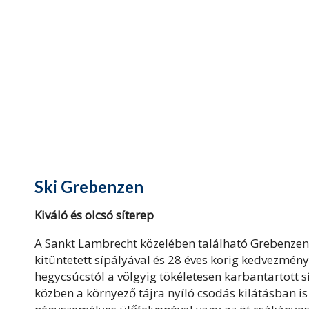
Ski Grebenzen
Kiváló és olcsó síterep
A Sankt Lambrecht közelében található Grebenzen s
kitüntetett sípályával és 28 éves korig kedvezményes
hegycsúcstól a völgyig tökéletesen karbantartott sí
közben a környező tájra nyíló csodás kilátásban i