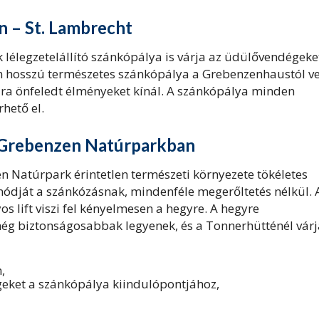
 – St. Lambrecht
lélegzetelállító szánkópálya is várja az üdülővendégeke
 km hosszú természetes szánkópálya a Grebenzenhaustól v
ra önfeledt élményeket kínál. A szánkópálya minden
rhető el.
l-Grebenzen Natúrparkban
n Natúrpark érintetlen természeti környezete tökéletes
módját a szánkózásnak, mindenféle megerőltetés nélkül. 
 lift viszi fel kényelmesen a hegyre. A hegyre
még biztonságosabbak legyenek, és a Tonnerhütténél vár
,
geket a szánkópálya kiindulópontjához,