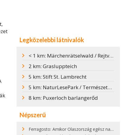
t,
ezet
Legközelebbi látnivalók
< 1 km: Märchenrätselwald / Rejtvényes Meseerdő
2 km: Grasluppteich
5 km: Stift St. Lambrecht
A
5 km: NaturLesePark / TermészetOlvasóPark
ják
8 km: Puxerloch barlangerőd
Népszerű
Ferragosto: Amikor Olaszország egész nap nyaral