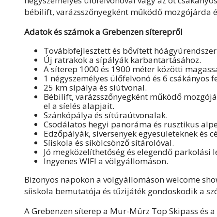
négyszemélyes ülőfelvonóval vagy az öt csákányos 
bébilift, varázsszőnyegként működő mozgójárda és 
Adatok és számok a Grebenzen síterepről
Továbbfejlesztett és bővített hóágyúrendszer
Új ratrakok a sípályák karbantartásához.
A síterep 1000 és 1900 méter közötti magass
1 négyszemélyes ülőfelvonó és 6 csákányos f
25 km sípálya és síútvonal.
Bébilift, varázsszőnyegként működő mozgójárd
el a síelés alapjait.
Szánkópálya és sítúraútvonalak.
Csodálatos hegyi panoráma és rusztikus alpe
Edzőpályák, síversenyek egyesületeknek és c
Síiskola és síkölcsönző sítárolóval.
Jó megközelíthetőség és elegendő parkolási l
Ingyenes WIFI a völgyállomáson.
Bizonyos napokon a völgyállomáson welcome showm
síiskola bemutatója és tűzijáték gondoskodik a sz
A Grebenzen síterep a Mur-Mürz Top Skipass és a 