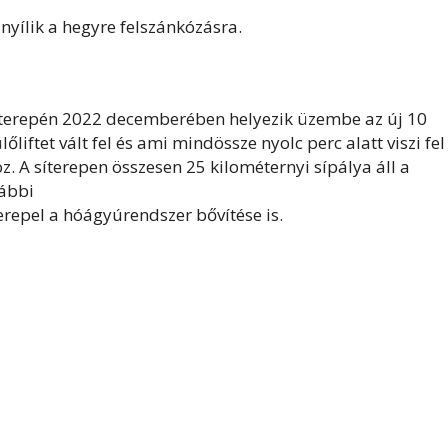
yílik a hegyre felszánkózásra.
síterepén 2022 decemberében helyezik üzembe az új 10
iftet vált fel és ami mindössze nyolc perc alatt viszi fel
oz. A síterepen összesen 25 kilométernyi sípálya áll a
vábbi
zerepel a hóágyúrendszer bővítése is.