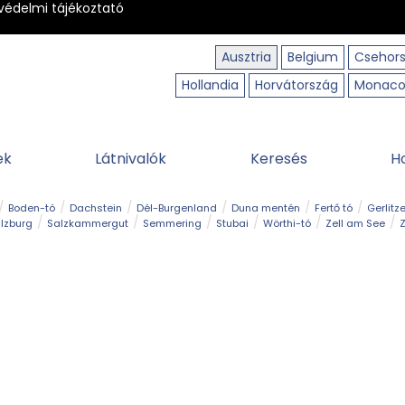
védelmi tájékoztató
Ausztria
Belgium
Csehor
Hollandia
Horvátország
Monac
ek
Látnivalók
Keresés
H
Boden-tó
Dachstein
Dél-Burgenland
Duna mentén
Fertő tó
Gerlitz
lzburg
Salzkammergut
Semmering
Stubai
Wörthi-tó
Zell am See
Z
úraút
Határélmény
Hegy és csúcs
Hegyi gyerekvilág
Húsvét
Kaland
Régiók
Sisi nyomában
Strand és fürdő
Szabadidőpark
Szurdok
T