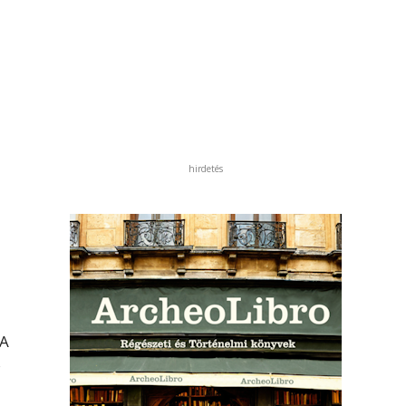
hirdetés
 A
s