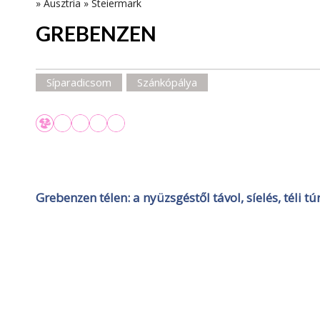
»
Ausztria
»
Steiermark
GREBENZEN
Síparadicsom
Szánkópálya
Grebenzen télen: a nyüzsgéstől távol, síelés, téli t