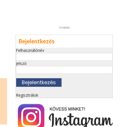
hirdetés
Bejelentkezés
Felhasználónév
Jelszó
Regisztrálok