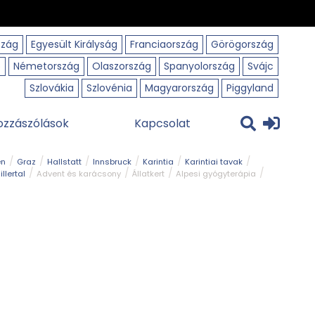
szág
Egyesült Királyság
Franciaország
Görögország
o
Németország
Olaszország
Spanyolország
Svájc
Szlovákia
Szlovénia
Magyarország
Piggyland
ozzászólások
Kapcsolat
en
Graz
Hallstatt
Innsbruck
Karintia
Karintiai tavak
illertal
Advent és karácsony
Állatkert
Alpesi gyógyterápia
park
Kerékpár
Kilátó
Korcsolyapálya
Magyar kapcsolat
avak
Tél
Téli túrázás
Templom és kolostor
Természeti park