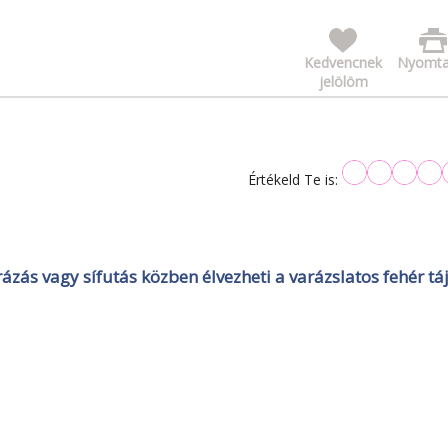
Kedvencnek
Nyomta
jelölöm
Értékeld Te is:
úrázás vagy sífutás közben élvezheti a varázslatos fehér táj