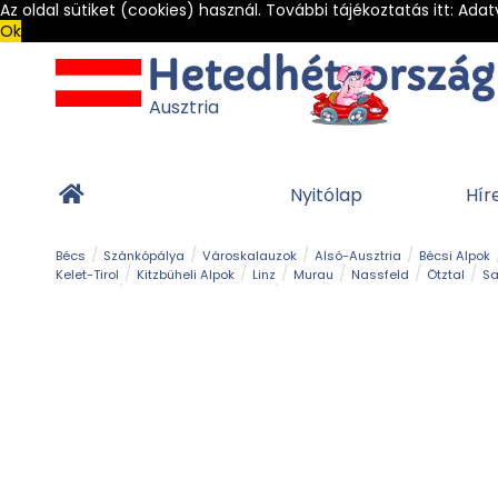
Az oldal sütiket (cookies) használ. További tájékoztatás itt:
Adat
Ok
Ausztria
Nyitólap
Hír
Bécs
Szánkópálya
Városkalauzok
Alsó-Ausztria
Bécsi Alpok
Kelet-Tirol
Kitzbüheli Alpok
Linz
Murau
Nassfeld
Ötztal
Sa
Alpesi út
Ásványok & Kristályok
Barlang
Bob
Csúszda
Esemény
Gleccser
Gyerek t
Múzeum
Óriásroller és mountaincart
Osztrák ételek
Park és kert
Túra
Vár és kastély
Világörökség
Vízesés
Zöldturista