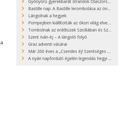
Gyönyörű gyerekbarát strandok Olaszországban - megmutatjuk a 15 legjobbat
Bastille nap: A Bastille lerombolása az önkényuralom végét jelentette
Lángolnak a hegyek
Pompejiben kiállították az ókori világ elveszett híres szobrának másolatát
Tombolnak az erdőtüzek Szicíliában és Szardínián
Szent Iván-éj – A lángoló folyó
 a
Graz adventi vásárai
Már 200 éves a „Csendes éj! Szentséges éj!”
A nyári napforduló éjjelén legendás hegyi tüzek világítják meg Zugspitzét