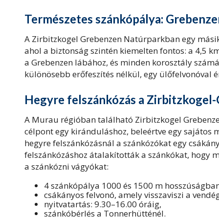
Természetes szánkópálya: Grebenzen
A Zirbitzkogel Grebenzen Natúrparkban egy másik 
ahol a biztonság szintén kiemelten fontos: a 4,5
a Grebenzen lábához, és minden korosztály számá
különösebb erőfeszítés nélkül, egy ülőfelvonóval é
Hegyre felszánkózás a Zirbitzkoge
A Murau régióban található Zirbitzkogel Grebenze
célpont egy kiránduláshoz, beleértve egy sajátos 
hegyre felszánkózásnál a szánkózókat egy csákányos
felszánkózáshoz átalakították a szánkókat, hogy 
a szánkózni vágyókat:
4 szánkópálya 1000 és 1500 m hosszúságban
csákányos felvonó, amely visszaviszi a vendé
nyitvatartás: 9.30–16.00 óráig,
szánkóbérlés a Tonnerhütténél.