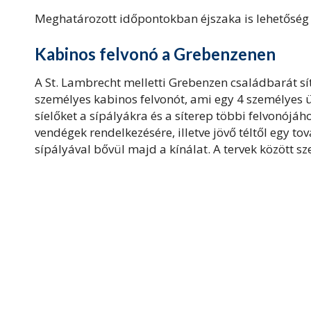
Meghatározott időpontokban éjszaka is lehetőség n
Kabinos felvonó a Grebenzenen
A St. Lambrecht melletti Grebenzen családbarát 
személyes kabinos felvonót, ami egy 4 személyes ülől
síelőket a sípályákra és a síterep többi felvonójáh
vendégek rendelkezésére, illetve jövő téltől egy to
sípályával bővül majd a kínálat. A tervek között s