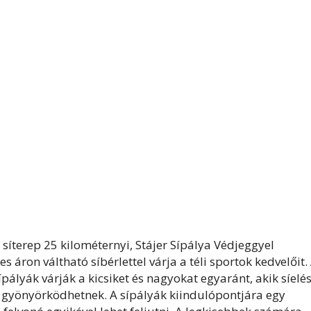
íterep 25 kilométernyi, Stájer Sípálya Védjeggyel
 áron váltható síbérlettel várja a téli sportok kedvelőit.
pályák várják a kicsiket és nagyokat egyaránt, akik síelé
s gyönyörködhetnek. A sípályák kiindulópontjára egy