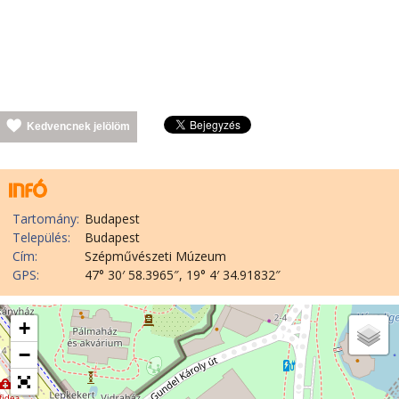
Kedvencnek jelölöm
Tartomány:
Budapest
Település:
Budapest
Cím:
Szépművészeti Múzeum
GPS:
47° 30′ 58.3965″, 19° 4′ 34.91832″
+
−