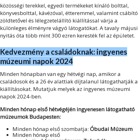
közösségi terekkel, egyedi termékeket kínáló bolttal,
könyvesbolttal, kávézóval, étteremmel, valamint csábító
zöldtetővel és lélegzetelállító kiállítással várja a
különleges élményre vágyó látogatókat. A tavaly májusi
nyitás óta több mint 300 ezren keresték fel az épületet.
Kedvezmény a családoknak: ingyenes
múzeumi napok 2024
Minden hónapban van egy hétvégi nap, amikor a
családosok és a 26 év alattiak díjtalanul látogathatják a
kiállításokat. Mutatjuk melyek az ingyenes múzeumi
napok 2024-ben.
Minden hónap első hétvégéjén ingyenesen látogatható
múzeumok Budapesten:
Minden hónap első szombatja:
Óbudai Múzeum
Minden hónap első