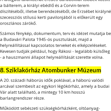
a bálterem, a királyi ebédlő és a Corvin-terem
díszítéséből, illetve berendezéséből, de Erzsébet királyné
szecessziós stílusú kerti pavilonjából is előkerült egy
oroszlános zárókő.
Számos fénykép, dokumentum, terv és idézet mutatja be
a Budavári Palota 1945-ös pusztulását, majd a
helyreállítással kapcsolatos terveket és elképzeléseket.
Kevesen tudják például, hogy Rákosi - legalább külsőleg
- a hauszmanni állapot helyreállítását szerette volna.
8. Sziklakórház Atombunker Múzeum
A 20. századi háborús idők poklával, a háború valódi
arcával szembesít az egykori légókórház, amely a budai
Vár alatt található, a mintegy 10 km hosszú
barlangrendszer része.
Működött sebészeti szükségkórházként, oltóanyag-