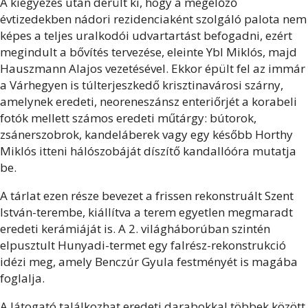
A kiegyezés után derült ki, hogy a megelőző
évtizedekben nádori rezidenciaként szolgáló palota nem
képes a teljes uralkodói udvartartást befogadni, ezért
megindult a bővítés tervezése, eleinte Ybl Miklós, majd
Hauszmann Alajos vezetésével. Ekkor épült fel az immár
a Várhegyen is túlterjeszkedő krisztinavárosi szárny,
amelynek eredeti, neoreneszánsz enteriőrjét a korabeli
fotók mellett számos eredeti műtárgy: bútorok,
zsánerszobrok, kandeláberek vagy egy később Horthy
Miklós itteni hálószobáját díszítő kandallóóra mutatja
be.
A tárlat ezen része bevezet a frissen rekonstruált Szent
István-terembe, kiállítva a terem egyetlen megmaradt
eredeti kerámiáját is. A 2. világháborúban szintén
elpusztult Hunyadi-termet egy falrész-rekonstrukció
idézi meg, amely Benczúr Gyula festményét is magába
foglalja.
A látogató találkozhat eredeti darabokkal többek között