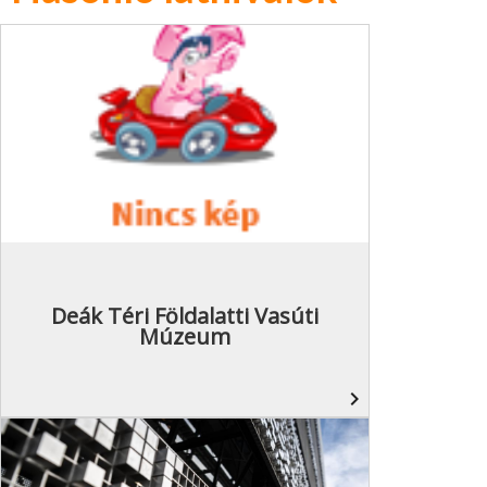
Deák Téri Földalatti Vasúti
Múzeum
navigate_next