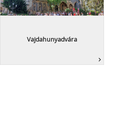
Vajdahunyadvára
navigate_next