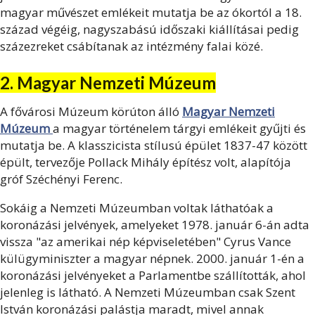
magyar művészet emlékeit mutatja be az ókortól a 18.
század végéig, nagyszabású időszaki kiállításai pedig
százezreket csábítanak az intézmény falai közé.
2. Magyar Nemzeti Múzeum
A fővárosi Múzeum körúton álló
Magyar Nemzeti
Múzeum
a magyar történelem tárgyi emlékeit gyűjti és
mutatja be. A klasszicista stílusú épület 1837-47 között
épült, tervezője Pollack Mihály építész volt, alapítója
gróf Széchényi Ferenc.
Sokáig a Nemzeti Múzeumban voltak láthatóak a
koronázási jelvények, amelyeket 1978. január 6-án adta
vissza "az amerikai nép képviseletében" Cyrus Vance
külügyminiszter a magyar népnek. 2000. január 1-én a
koronázási jelvényeket a Parlamentbe szállították, ahol
jelenleg is látható. A Nemzeti Múzeumban csak Szent
István koronázási palástja maradt, mivel annak