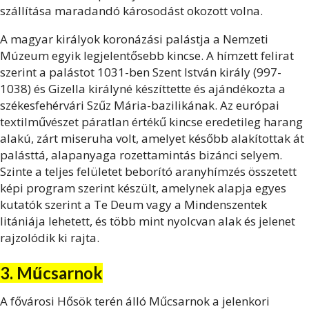
szállítása maradandó károsodást okozott volna.
A magyar királyok koronázási palástja a Nemzeti
Múzeum egyik legjelentősebb kincse. A hímzett felirat
szerint a palástot 1031-ben Szent István király (997-
1038) és Gizella királyné készíttette és ajándékozta a
székesfehérvári Szűz Mária-bazilikának. Az európai
textilművészet páratlan értékű kincse eredetileg harang
alakú, zárt miseruha volt, amelyet később alakítottak át
palásttá, alapanyaga rozettamintás bizánci selyem.
Szinte a teljes felületet beborító aranyhímzés összetett
képi program szerint készült, amelynek alapja egyes
kutatók szerint a Te Deum vagy a Mindenszentek
litániája lehetett, és több mint nyolcvan alak és jelenet
rajzolódik ki rajta.
3. Műcsarnok
A fővárosi Hősök terén álló Műcsarnok a jelenkori