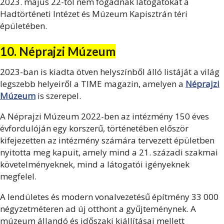
2023. május 22-től nem fogadnak látogatókat a
Hadtörténeti Intézet és Múzeum Kapisztrán téri
épületében.
10. Néprajzi Múzeum
2023-ban is kiadta ötven helyszínből álló listáját a világ
legszebb helyeiről a TIME magazin, amelyen a
Néprajzi
Múzeum
is szerepel.
A Néprajzi Múzeum 2022-ben az intézmény 150 éves
évfordulóján egy korszerű, történetében először
kifejezetten az intézmény számára tervezett épületben
nyitotta meg kapuit, amely mind a 21. századi szakmai
követelményeknek, mind a látogatói igényeknek
megfelel.
A lendületes és modern vonalvezetésű építmény 33 000
négyzetméteren ad új otthont a gyűjteménynek. A
múzeum állandó és időszaki kiállításai mellett