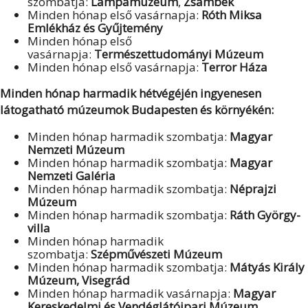
szombatja:
Lámpamúzeum
,
Zsámbék
Minden hónap első vasárnapja:
Róth Miksa
Emlékház és Gyűjtemény
Minden hónap első
vasárnapja:
Természettudományi Múzeum
Minden hónap első vasárnapja:
Terror Háza
Minden hónap harmadik hétvégéjén ingyenesen
látogatható múzeumok Budapesten és környékén:
Minden hónap harmadik szombatja:
Magyar
Nemzeti Múzeum
Minden hónap harmadik szombatja:
Magyar
Nemzeti Galéria
Minden hónap harmadik szombatja:
Néprajzi
Múzeum
Minden hónap harmadik szombatja:
Ráth György-
villa
Minden hónap harmadik
szombatja:
Szépművészeti Múzeum
Minden hónap harmadik szombatja:
Mátyás Király
Múzeum, Visegrád
Minden hónap harmadik vasárnapja:
Magyar
Kereskedelmi és Vendéglátóipari Múzeum