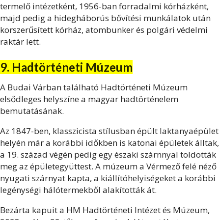
termelő intézetként, 1956-ban forradalmi kórházként,
majd pedig a hidegháborús bővítési munkálatok után
korszerűsített kórház, atombunker és polgári védelmi
raktár lett.
9. Hadtörténeti Múzeum
A Budai Várban található Hadtörténeti Múzeum
elsődleges helyszíne a magyar hadtörténelem
bemutatásának.
Az 1847-ben, klasszicista stílusban épült laktanyaépület
helyén már a korábbi időkben is katonai épületek álltak,
a 19. század végén pedig egy északi szárnnyal toldották
meg az épületegyüttest. A múzeum a Vérmező felé néző
nyugati szárnyat kapta, a kiállítóhelyiségeket a korábbi
legénységi hálótermekből alakították át.
Bezárta kapuit a HM Hadtörténeti Intézet és Múzeum,