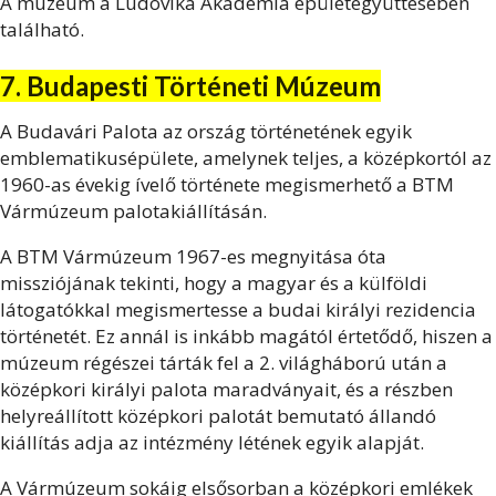
A múzeum a Ludovika Akadémia épületegyüttesében
található.
7. Budapesti Történeti Múzeum
A Budavári Palota az ország történetének egyik
emblematikusépülete, amelynek teljes, a középkortól az
1960-as évekig ívelő története megismerhető a BTM
Vármúzeum palotakiállításán.
A BTM Vármúzeum 1967-es megnyitása óta
missziójának tekinti, hogy a magyar és a külföldi
látogatókkal megismertesse a budai királyi rezidencia
történetét. Ez annál is inkább magától értetődő, hiszen a
múzeum régészei tárták fel a 2. világháború után a
középkori királyi palota maradványait, és a részben
helyreállított középkori palotát bemutató állandó
kiállítás adja az intézmény létének egyik alapját.
A Vármúzeum sokáig elsősorban a középkori emlékek