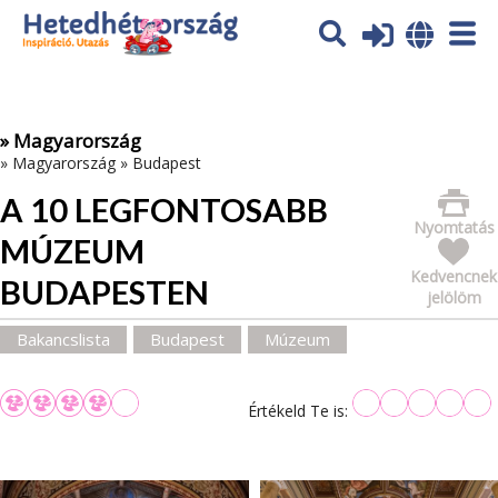
Az oldal sütiket (cookies) használ. További tájékoztatás itt:
Adatvédelmi tájékoztató
Ok
» Magyarország
»
Magyarország
»
Budapest
A 10 LEGFONTOSABB
Nyomtatás
MÚZEUM
Kedvencnek
BUDAPESTEN
jelölöm
Bakancslista
Budapest
Múzeum
Értékeld Te is: