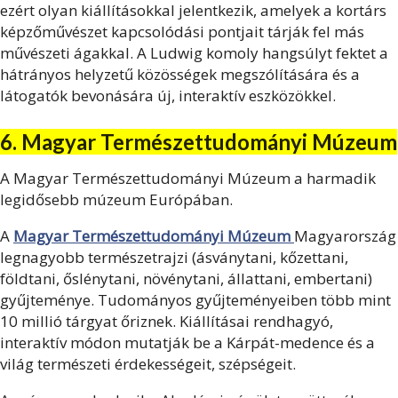
ezért olyan kiállításokkal jelentkezik, amelyek a kortárs
képzőművészet kapcsolódási pontjait tárják fel más
művészeti ágakkal. A Ludwig komoly hangsúlyt fektet a
hátrányos helyzetű közösségek megszólítására és a
látogatók bevonására új, interaktív eszközökkel.
6. Magyar Természettudományi Múzeum
A Magyar Természettudományi Múzeum a harmadik
legidősebb múzeum Európában.
A
Magyar Természettudományi Múzeum
Magyarország
legnagyobb természetrajzi (ásványtani, kőzettani,
földtani, őslénytani, növénytani, állattani, embertani)
gyűjteménye. Tudományos gyűjteményeiben több mint
10 millió tárgyat őriznek. Kiállításai rendhagyó,
interaktív
módon mutatják be a Kárpát-medence és a
világ természeti érdekességeit, szépségeit.