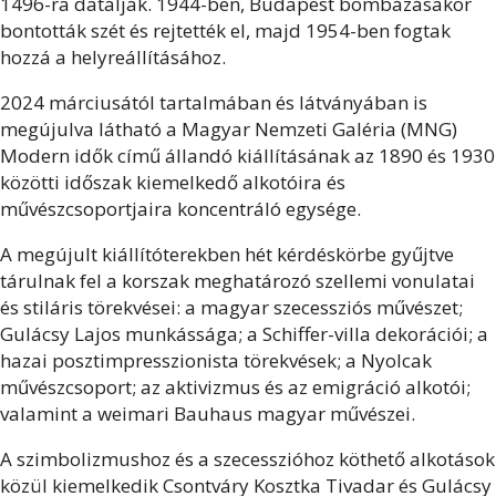
1496-ra datálják. 1944-ben, Budapest bombázásakor
bontották szét és rejtették el, majd 1954-ben fogtak
hozzá a helyreállításához.
2024 márciusától tartalmában és látványában is
megújulva látható a Magyar Nemzeti Galéria (MNG)
Modern idők című állandó kiállításának az 1890 és 1930
közötti időszak kiemelkedő alkotóira és
művészcsoportjaira koncentráló egysége.
A megújult kiállítóterekben hét kérdéskörbe gyűjtve
tárulnak fel a korszak meghatározó szellemi vonulatai
és stiláris törekvései: a magyar szecessziós művészet;
Gulácsy Lajos munkássága; a Schiffer-villa dekorációi; a
hazai posztimpresszionista törekvések; a Nyolcak
művészcsoport; az aktivizmus és az emigráció alkotói;
valamint a weimari Bauhaus magyar művészei.
A szimbolizmushoz és a szecesszióhoz köthető alkotások
közül kiemelkedik Csontváry Kosztka Tivadar és Gulácsy