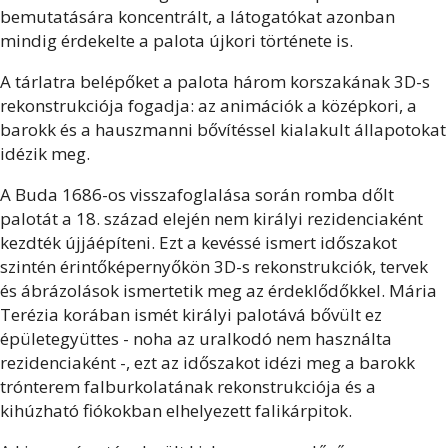
bemutatására koncentrált, a látogatókat azonban
mindig érdekelte a palota újkori története is.
A tárlatra belépőket a palota három korszakának 3D-s
rekonstrukciója fogadja: az animációk a középkori, a
barokk és a hauszmanni bővítéssel kialakult állapotokat
idézik meg.
A Buda 1686-os visszafoglalása során romba dőlt
palotát a 18. század elején nem királyi rezidenciaként
kezdték újjáépíteni. Ezt a kevéssé ismert időszakot
szintén érintőképernyőkön 3D-s rekonstrukciók, tervek
és ábrázolások ismertetik meg az érdeklődőkkel. Mária
Terézia korában ismét királyi palotává bővült ez
épületegyüttes - noha az uralkodó nem használta
rezidenciaként -, ezt az időszakot idézi meg a barokk
trónterem falburkolatának rekonstrukciója és a
kihúzható fiókokban elhelyezett falikárpitok.