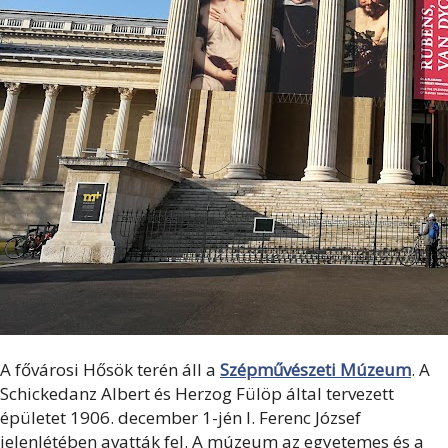
A fővárosi Hősök terén áll a
Szépművészeti Múzeum
. A
Schickedanz Albert és Herzog Fülöp által tervezett
épületet 1906. december 1-jén I. Ferenc József
jelenlétében avatták fel. A múzeum az egyetemes és a