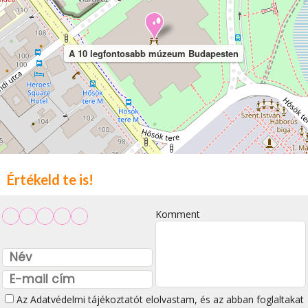
A 10 legfontosabb múzeum Budapesten
Értékeld te is!
Komment
Az
Adatvédelmi tájékoztatót
elolvastam, és az abban foglaltakat