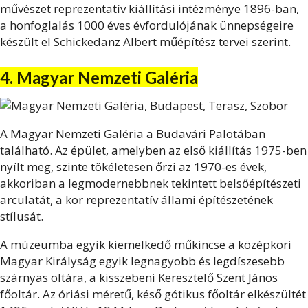
művészet reprezentatív kiállítási intézménye 1896-ban,
a honfoglalás 1000 éves évfordulójának ünnepségeire
készült el Schickedanz Albert műépítész tervei szerint.
4. Magyar Nemzeti Galéria
A Magyar Nemzeti Galéria a Budavári Palotában
található. Az épület, amelyben az első kiállítás 1975-ben
nyílt meg, szinte tökéletesen őrzi az 1970-es évek,
akkoriban a legmodernebbnek tekintett belsőépítészeti
arculatát, a kor reprezentatív állami építészetének
stílusát.
A múzeumba egyik kiemelkedő műkincse a középkori
Magyar Királyság egyik legnagyobb és legdíszesebb
szárnyas oltára, a kisszebeni Keresztelő Szent János
főoltár. Az óriási méretű, késő gótikus főoltár elkészültét