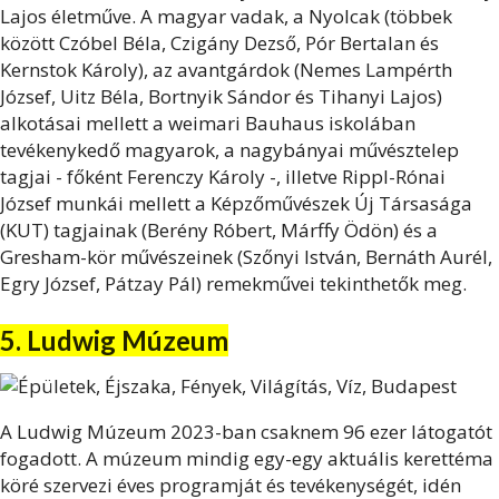
Lajos életműve. A magyar vadak, a Nyolcak (többek
között Czóbel Béla, Czigány Dezső, Pór Bertalan és
Kernstok Károly), az avantgárdok (Nemes Lampérth
József, Uitz Béla, Bortnyik Sándor és Tihanyi Lajos)
alkotásai mellett a weimari Bauhaus iskolában
tevékenykedő magyarok, a nagybányai művésztelep
tagjai - főként Ferenczy Károly -, illetve Rippl-Rónai
József munkái mellett a Képzőművészek Új Társasága
(KUT) tagjainak (Berény Róbert, Márffy Ödön) és a
Gresham-kör művészeinek (Szőnyi István, Bernáth Aurél,
Egry József, Pátzay Pál) remekművei tekinthetők meg.
5. Ludwig Múzeum
A Ludwig Múzeum 2023-ban csaknem 96 ezer látogatót
fogadott. A múzeum mindig egy-egy aktuális kerettéma
köré szervezi éves programját és tevékenységét, idén