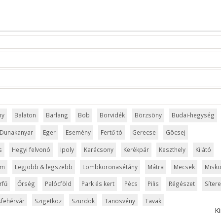
ny
Balaton
Barlang
Bob
Borvidék
Börzsöny
Budai-hegység
Dunakanyar
Eger
Esemény
Fertő tó
Gerecse
Göcsej
s
Hegyi felvonó
Ipoly
Karácsony
Kerékpár
Keszthely
Kilátó
um
Legjobb & legszebb
Lombkoronasétány
Mátra
Mecsek
Misko
rfű
Őrség
Palócföld
Park és kert
Pécs
Pilis
Régészet
Síter
fehérvár
Szigetköz
Szurdok
Tanösvény
Tavak
Ki
ly
Városliget
Velencei-tó
Vértes
Veszprém
Világörökség