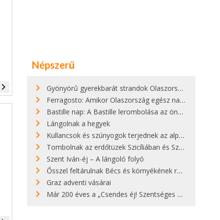
Népszerű
vigate_next
Gyönyörű gyerekbarát strandok Olaszországban - megmutatjuk a 15 legjobbat
Ferragosto: Amikor Olaszország egész nap nyaral
Bastille nap: A Bastille lerombolása az önkényuralom végét jelentette
Lángolnak a hegyek
Kullancsok és szúnyogok terjednek az alpesi legelőkön
Tombolnak az erdőtüzek Szicíliában és Szardínián
Szent Iván-éj – A lángoló folyó
Ősszel feltárulnak Bécs és környékének rendkívüli építészeti kincsei
Graz adventi vásárai
Már 200 éves a „Csendes éj! Szentséges éj!”