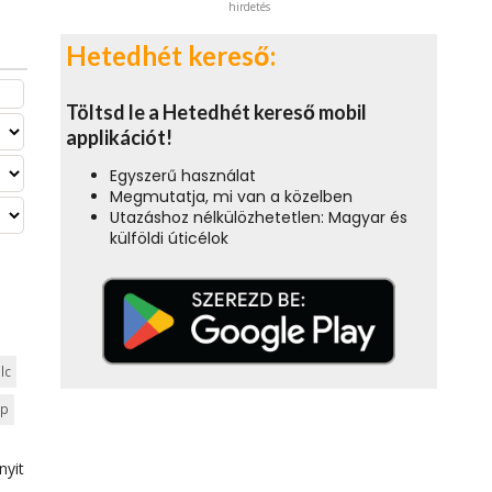
hirdetés
Hetedhét kereső:
Töltsd le a Hetedhét kereső mobil
applikációt!
Egyszerű használat
Megmutatja, mi van a közelben
Utazáshoz nélkülözhetetlen: Magyar és
külföldi úticélok
lc
ep
nyit