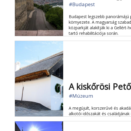
#Budapest
Budapest legszebb panorámájú po
környezete. A magyarság szaba
közparkját alakítják ki a Gellért
tartó rehabilitációja során.
A kiskőrösi Pe
#Múzeum
A megújult, korszerűvé és akad
alkotói időszakát és családjának re