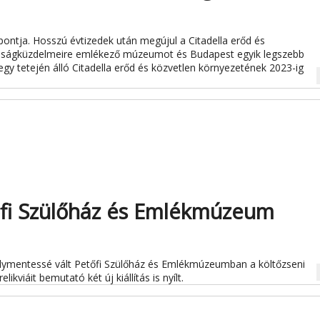
ntja. Hosszú évtizedek után megújul a Citadella erőd és
dságküzdelmeire emlékező múzeumot és Budapest egyik legszebb
-hegy tetején álló Citadella erőd és közvetlen környezetének 2023-ig
na
tőfi Szülőház és Emlékmúzeum
álymentessé vált Petőfi Szülőház és Emlékmúzeumban a költőzseni
na
likviáit bemutató két új kiállítás is nyílt.