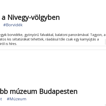
 a Nivegy-völgyben
#Borvidék
egyik borvidéke, gyönyörű falvakkal, balatoni panorámával. Tagyon, a
latos kis sétatúrákat tehettek, ráadásul tőle csak egy karnyújtás a
na
ól is híres.
sabb múzeum Budapesten
t
#Múzeum