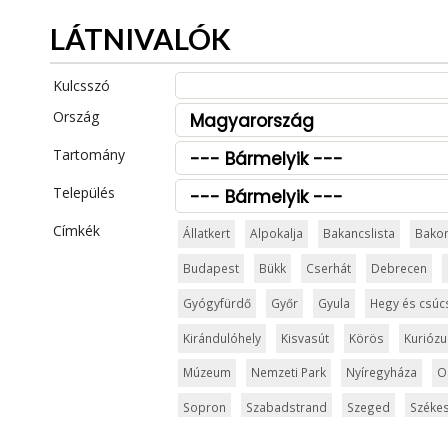
LÁTNIVALÓK
Kulcsszó
Ország
Tartomány
Település
Címkék
Állatkert
Alpokalja
Bakancslista
Bako
Budapest
Bükk
Cserhát
Debrecen
Gyógyfürdő
Győr
Gyula
Hegy és csúc
Kirándulóhely
Kisvasút
Körös
Kurióz
Múzeum
Nemzeti Park
Nyíregyháza
O
Sopron
Szabadstrand
Szeged
Székes
Templom és kolostor
Tisza
Vár és kasté