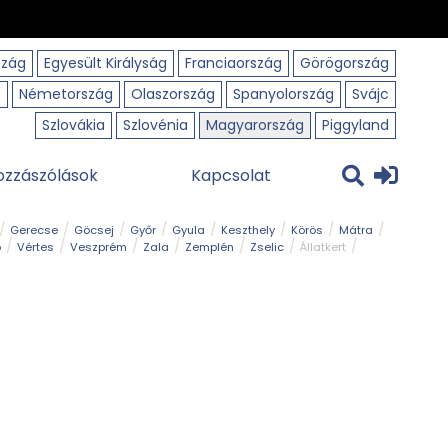
szág
Egyesült Királyság
Franciaország
Görögország
o
Németország
Olaszország
Spanyolország
Svájc
Szlovákia
Szlovénia
Magyarország
Piggyland
ozzászólások
Kapcsolat
Gerecse
Göcsej
Győr
Gyula
Keszthely
Körös
Mátra
ó
Vértes
Veszprém
Zala
Zemplén
Zselic
Állatkert
m
Nemzeti Park
Szabadstrand
Szurdok
Tanösvény
Tavak