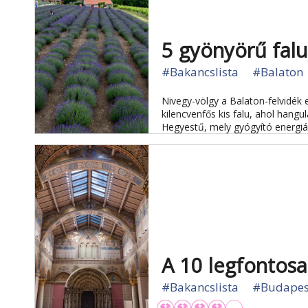
5 gyönyörű falu
#Bakancslista
#Balaton
Nivegy-völgy a Balaton-felvidék 
kilencvenfős kis falu, ahol hangu
Hegyestű, mely gyógyító energiáir
A 10 legfonto
#Bakancslista
#Budapes