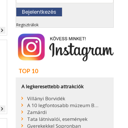
Regisztrálok
vigate_next
TOP 10
A legkeresettebb attrakciók
Villányi Borvidék
A 10 legfontosabb múzeum Budapesten
vigate_next
Zamárdi
Tata látnivalói, események
Gyerekekkel Sopronban