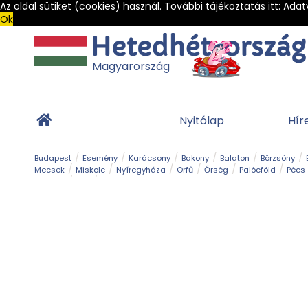
Az oldal sütiket (cookies) használ. További tájékoztatás itt:
Adat
Ok
Magyarország
Nyitólap
Hír
Budapest
Esemény
Karácsony
Bakony
Balaton
Börzsöny
Mecsek
Miskolc
Nyíregyháza
Orfű
Őrség
Palócföld
Pécs
Barlang
Bob
Gyógyfürdő
Hegy és csúcs
Hegyi felvonó
Kerékpár
Templom és kolostor
Vár és kastély
Világörökség