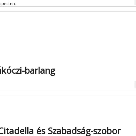
na
apesten.
kóczi-barlang
na
 Citadella és Szabadság-szobor