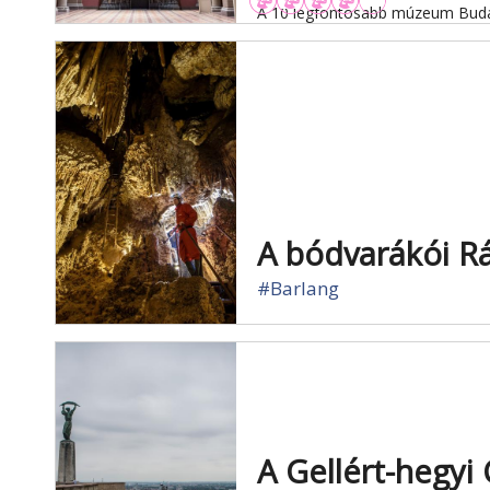
A 10 legfontosabb múzeum Bud
A bódvarákói Rá
#Barlang
A Gellért-hegyi