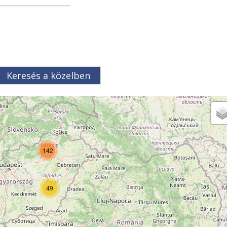
elic
Keresés a közelben
142
49