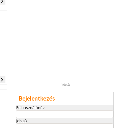
vigate_next
vigate_next
hirdetés
Bejelentkezés
Felhasználónév
Jelszó