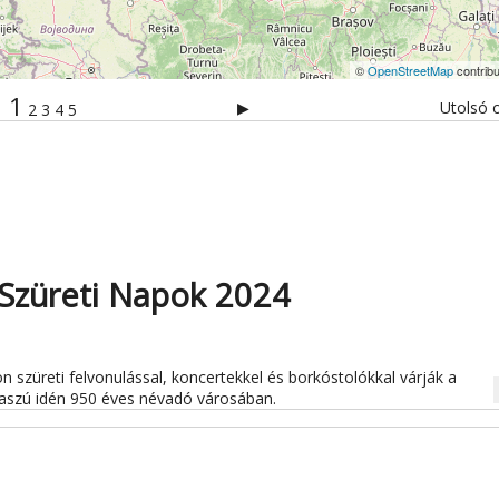
©
OpenStreetMap
contribu
1
▶
Utolsó o
2
3
4
5
 Szüreti Napok 2024
n szüreti felvonulással, koncertekkel és borkóstolókkal várják a
na
i aszú idén 950 éves névadó városában.