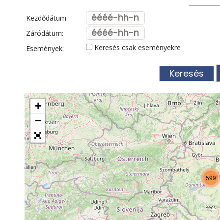
Visegrád
Vízesés
Zala
Zemplén
Zs
Kezdődátum:
Záródátum:
Keresés csak eseményekre
Események:
+
−
599