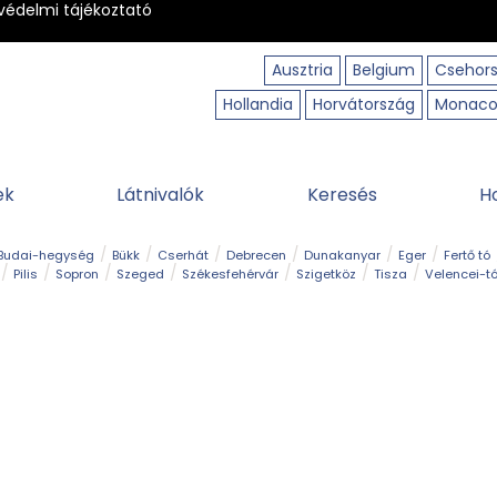
védelmi tájékoztató
Ausztria
Belgium
Csehor
Hollandia
Horvátország
Monac
ek
Látnivalók
Keresés
H
Budai-hegység
Bükk
Cserhát
Debrecen
Dunakanyar
Eger
Fertő tó
Pilis
Sopron
Szeged
Székesfehérvár
Szigetköz
Tisza
Velencei-t
Kilátó
Kirándulóhely
Kisvasút
Kuriózum
Lombkoronasétány
Múzeu