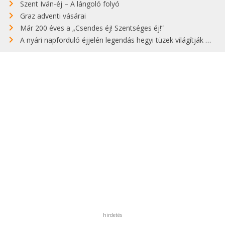
Szent Iván-éj – A lángoló folyó
Graz adventi vásárai
Már 200 éves a „Csendes éj! Szentséges éj!”
A nyári napforduló éjjelén legendás hegyi tüzek világítják meg Zugspitzét
hirdetés