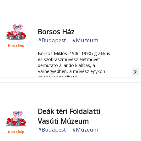
200 ezer lakosával az ókori Közép-
Európa egyik legnagyobb városa volt.
Borsos Ház
#Budapest
#Múzeum
Borsos Miklós (1906-1990) grafikus-
és szobrászművész életművét
bemutató állandó kiállítás, a
navigate_next
Várnegyedben, a művész egykori
lakásában található.
Deák téri Földalatti
Vasúti Múzeum
#Budapest
#Múzeum