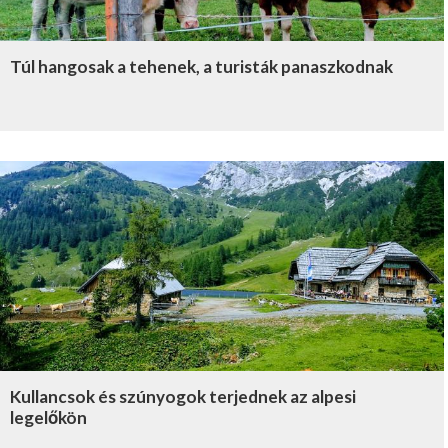
Túl hangosak a tehenek, a turisták panaszkodnak
Kullancsok és szúnyogok terjednek az alpesi
legelőkön