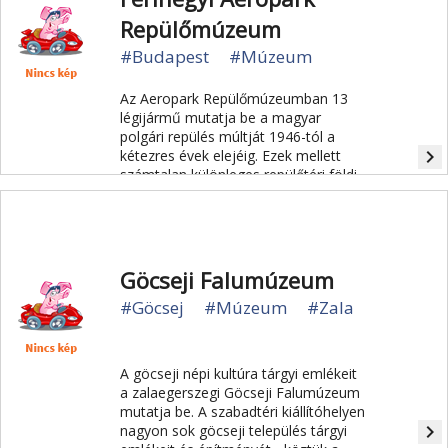
Repülőmúzeum
#Budapest
#Múzeum
Az Aeropark Repülőmúzeumban 13
légijármű mutatja be a magyar
polgári repülés múltját 1946-tól a
navigate_next
kétezres évek elejéig. Ezek mellett
számtalan különleges repülőtéri földi
jármű is megtekinthető és
kipróbálható.
Göcseji Falumúzeum
#Göcsej
#Múzeum
#Zala
A göcseji népi kultúra tárgyi emlékeit
a zalaegerszegi Göcseji Falumúzeum
mutatja be. A szabadtéri kiállítóhelyen
navigate_next
nagyon sok göcseji település tárgyi