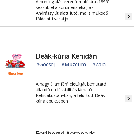
A honfoglalás ezredfordulójára (1896)
készült el a kontinens első, az
Andrássy út alatt futó, ma is működő
navigate_next
földalatti vasútja.
Deák-kúria Kehidán
#Göcsej
#Múzeum
#Zala
A nagy államférfi életútját bemutató
állandó emlékkiállítás látható
Kehidakustányban, a felújított Deák-
navigate_next
kúria épületében.
Ferihegyi Aeropark