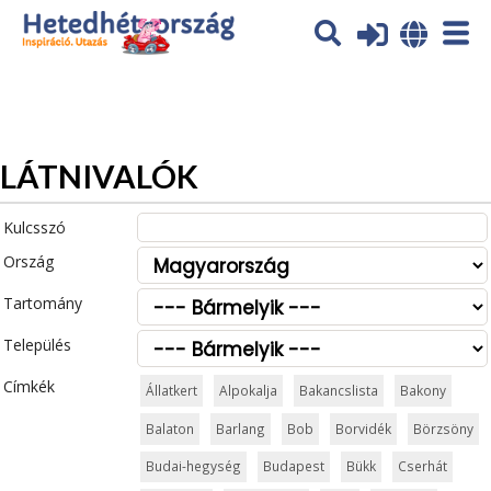
Az oldal sütiket (cookies) használ. További tájékoztatás itt:
Adatvédelmi tájékoztató
Ok
LÁTNIVALÓK
Kulcsszó
Ország
Tartomány
Település
Címkék
Állatkert
Alpokalja
Bakancslista
Bakony
Balaton
Barlang
Bob
Borvidék
Börzsöny
Budai-hegység
Budapest
Bükk
Cserhát