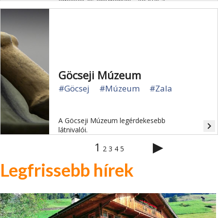
emlékeit és építményét - köztük a
kustánszegi kástut, a kávási kerekes
kutat - őrzik.
Göcseji Múzeum
#Göcsej
#Múzeum
#Zala
A Göcseji Múzeum legérdekesebb
navigate_next
látnivalói.
▶
1
2
3
4
5
Legfrissebb hírek