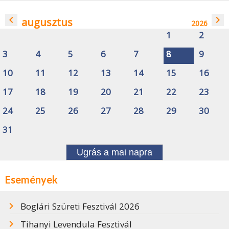
navigate_before
navigate_next
augusztus
2026
1
2
3
4
5
6
7
8
9
10
11
12
13
14
15
16
17
18
19
20
21
22
23
24
25
26
27
28
29
30
31
Ugrás a mai napra
Események
Boglári Szüreti Fesztivál 2026
Tihanyi Levendula Fesztivál