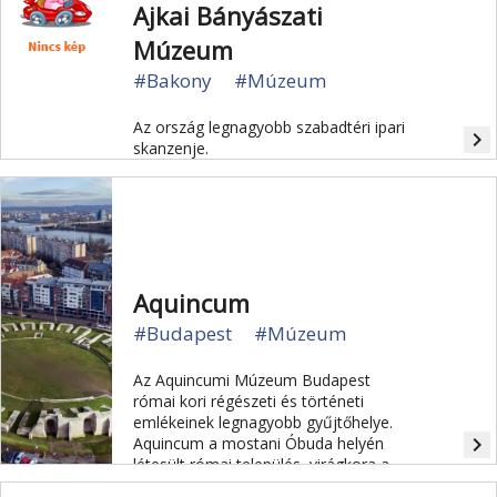
Ajkai Bányászati
Múzeum
#Bakony
#Múzeum
Az ország legnagyobb szabadtéri ipari
navigate_next
skanzenje.
Aquincum
#Budapest
#Múzeum
Az Aquincumi Múzeum Budapest
római kori régészeti és történeti
emlékeinek legnagyobb gyűjtőhelye.
navigate_next
Aquincum a mostani Óbuda helyén
létesült római település, virágkora a
második harmadik századra esett,