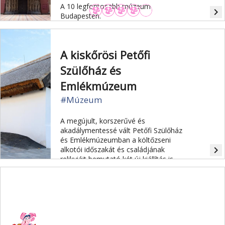
A 10 legfontosabb múzeum
navigate_next
Budapesten.
A kiskőrösi Petőfi
Szülőház és
Emlékmúzeum
#Múzeum
A megújult, korszerűvé és
akadálymentessé vált Petőfi Szülőház
és Emlékmúzeumban a költőzseni
navigate_next
alkotói időszakát és családjának
relikviáit bemutató két új kiállítás is
nyílt.