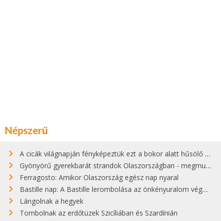
Népszerű
A cicák világnapján fényképeztük ezt a bokor alatt hűsölő cicát Kisorosziban
Gyönyörű gyerekbarát strandok Olaszországban - megmutatjuk a 15 legjobbat
Ferragosto: Amikor Olaszország egész nap nyaral
Bastille nap: A Bastille lerombolása az önkényuralom végét jelentette
Lángolnak a hegyek
Tombolnak az erdőtüzek Szicíliában és Szardínián