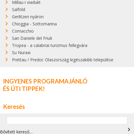
Millau-i viadukt
Salföld
Gerlitzen nyáron
Chioggia - Sottomarina
Comacchio
San Daniele del Friuli
Tropea - a calabriai turizmus fellegvára
Su Nuraxi
Prettau / Predoi: Olaszország legészakibb települése
INGYENES PROGRAMAJÁNLÓ
ÉS ÚTI TIPPEK!
Keresés
navigate_next
Bővített kereső…