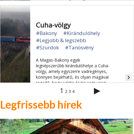
Cuha-völgy
#Bakony
#Kirándulóhely
#Legjobb & legszebb
#Szurdok
#Tanösvény
A Magas-Bakony egyik
legnépszerűbb kirándulóhelye a Cuha-
völgy, amely egyszerre vadregényes,
navigate_next
könnyen bejárható, és olyan magával
ragadó, hogy szinte észre sem veszi
▶
az ember, hogy legyalogolt néhány
1
2
3
4
kilométert.
Legfrissebb hírek