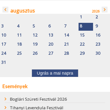
navigate_before
navigate_next
augusztus
2026
1
2
3
4
5
6
7
8
9
10
11
12
13
14
15
16
17
18
19
20
21
22
23
24
25
26
27
28
29
30
31
Ugrás a mai napra
Események
Boglári Szüreti Fesztivál 2026
Tihanyi Levendula Fesztivál