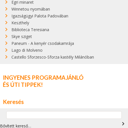
Egri minaret
Winnetou nyomában
Igazságügyi Palota Padovában
Keszthely
Biblioteca Teresiana
Skye sziget
Paneum - A kenyér csodakamrája
Lago di Molveno
Castello Sforzesco-Sforza kastély Milánóban
INGYENES PROGRAMAJÁNLÓ
ÉS ÚTI TIPPEK!
Keresés
navigate_next
Bővített kereső…