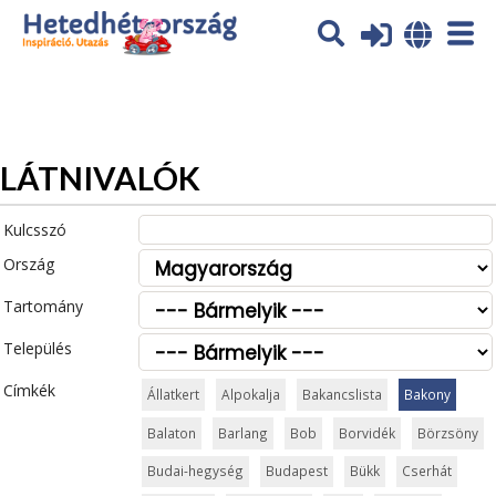
Az oldal sütiket (cookies) használ. További tájékoztatás itt:
Adatvédelmi tájékoztató
Ok
LÁTNIVALÓK
Kulcsszó
Ország
Tartomány
Település
Címkék
Állatkert
Alpokalja
Bakancslista
Bakony
Balaton
Barlang
Bob
Borvidék
Börzsöny
Budai-hegység
Budapest
Bükk
Cserhát