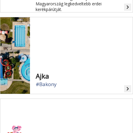
Magyarország legkedveltebb erdei
navigate_next
kerékpárútját.
Ajka
#Bakony
navigate_next