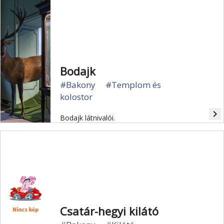
Bodajk
#Bakony
#Templom és
kolostor
navigate_next
Bodajk látnivalói.
Csatár-hegyi kilátó