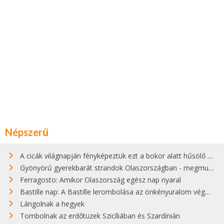
Népszerű
A cicák világnapján fényképeztük ezt a bokor alatt hűsölő cicát Kisorosziban
Gyönyörű gyerekbarát strandok Olaszországban - megmutatjuk a 15 legjobbat
Ferragosto: Amikor Olaszország egész nap nyaral
Bastille nap: A Bastille lerombolása az önkényuralom végét jelentette
Lángolnak a hegyek
Tombolnak az erdőtüzek Szicíliában és Szardínián