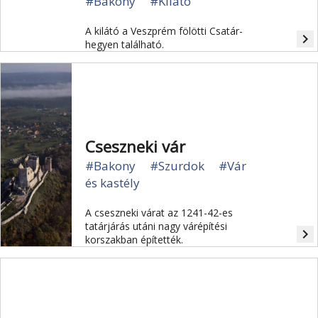
#Bakony
#Kilátó
A kilátó a Veszprém fölötti Csatár-
navigate_next
hegyen található.
Cseszneki vár
#Bakony
#Szurdok
#Vár
és kastély
A cseszneki várat az 1241-42-es
tatárjárás utáni nagy várépítési
navigate_next
korszakban építették.