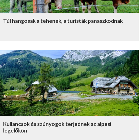
Túl hangosak a tehenek, a turisták panaszkodnak
Kullancsok és szúnyogok terjednek az alpesi
legelőkön