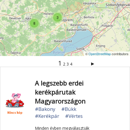
Vértes
Veszprém
Világörökség
Visegrád
Vízesés
Zala
Zemplén
Zselic
3
8
©
OpenStreetMap
contributors
1
▶
2
3
4
A legszebb erdei
kerékpárutak
Magyarországon
#Bakony
#Bükk
#Kerékpár
#Vértes
Minden évben megválasztják