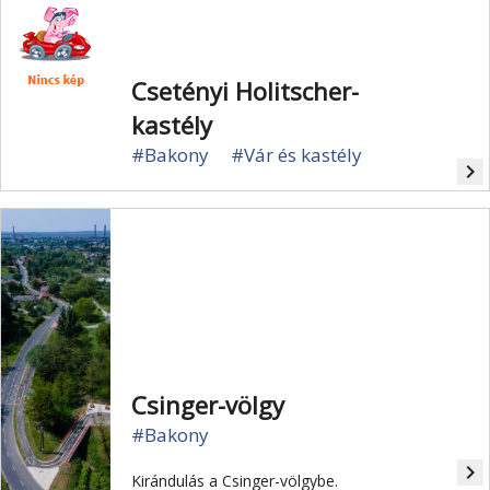
Csetényi Holitscher-
kastély
#Bakony
#Vár és kastély
navigate_next
Csinger-völgy
#Bakony
navigate_next
Kirándulás a Csinger-völgybe.