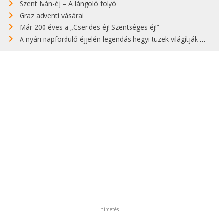
Szent Iván-éj – A lángoló folyó
Graz adventi vásárai
Már 200 éves a „Csendes éj! Szentséges éj!”
A nyári napforduló éjjelén legendás hegyi tüzek világítják meg Zugspitzét
hirdetés