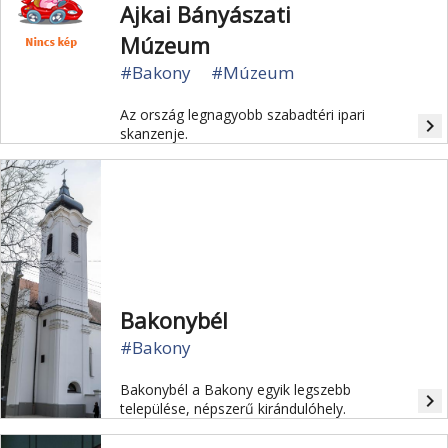
Ajkai Bányászati
Múzeum
#Bakony
#Múzeum
Az ország legnagyobb szabadtéri ipari
navigate_next
skanzenje.
Bakonybél
#Bakony
Bakonybél a Bakony egyik legszebb
navigate_next
települése, népszerű kirándulóhely.