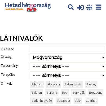
Az oldal sütiket (cookies) használ. További tájékoztatás itt:
Adatvédelmi tájékoztató
Ok
LÁTNIVALÓK
Kulcsszó
Ország
Tartomány
Település
Címkék
Állatkert
Alpokalja
Bakancslista
Bakony
Balaton
Barlang
Bob
Borvidék
Börzsöny
Budai-hegység
Budapest
Bükk
Cserhát