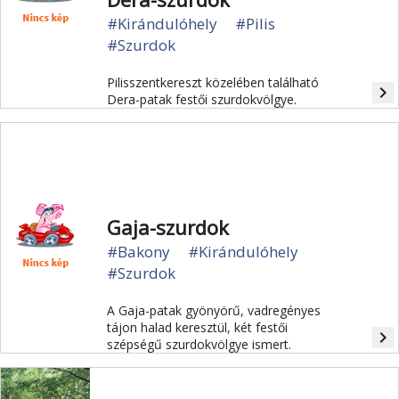
#Kirándulóhely
#Pilis
#Szurdok
Pilisszentkereszt közelében található
navigate_next
Dera-patak festői szurdokvölgye.
Gaja-szurdok
#Bakony
#Kirándulóhely
#Szurdok
A Gaja-patak gyönyörű, vadregényes
tájon halad keresztül, két festői
navigate_next
szépségű szurdokvölgye ismert.