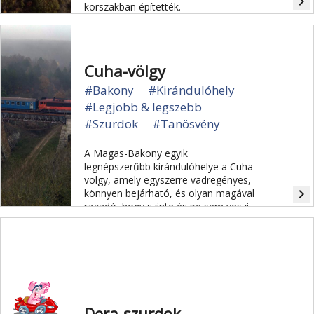
navigate_next
korszakban építették.
Cuha-völgy
#Bakony
#Kirándulóhely
#Legjobb & legszebb
#Szurdok
#Tanösvény
A Magas-Bakony egyik
legnépszerűbb kirándulóhelye a Cuha-
völgy, amely egyszerre vadregényes,
navigate_next
könnyen bejárható, és olyan magával
ragadó, hogy szinte észre sem veszi
az ember, hogy legyalogolt néhány
kilométert.
Dera-szurdok