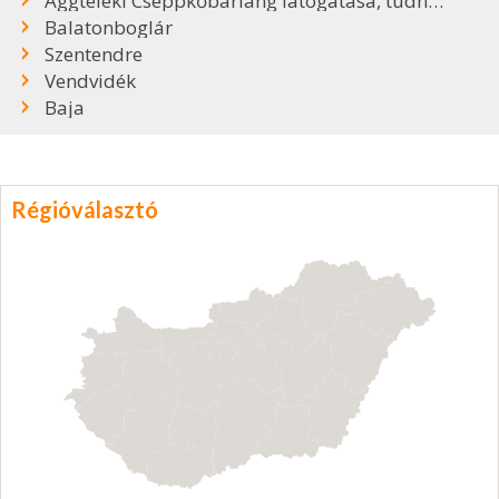
Aggteleki Cseppkőbarlang látogatása, tudnivalók
Balatonboglár
Szentendre
Vendvidék
Baja
Régióválasztó