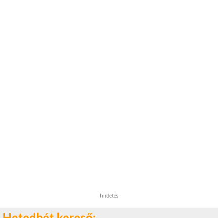
hirdetés
Hetedhét kereső: