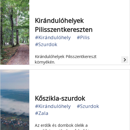
Kirándulóhelyek
Pilisszentkereszten
#Kirándulóhely
#Pilis
#Szurdok
Kirándulóhelyek Pilisszentkereszt
navigate_next
környékén.
Kőszikla-szurdok
#Kirándulóhely
#Szurdok
#Zala
Az erdők és dombok ölelik a