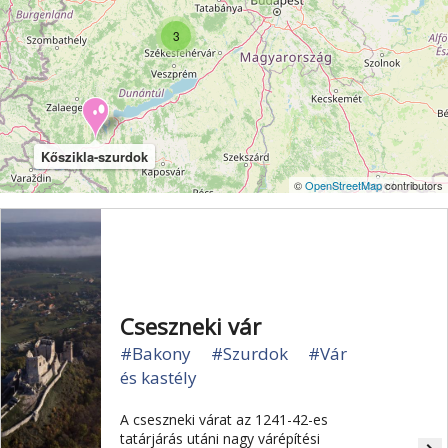
Vértes
Veszprém
Világörökség
Visegrád
3
Vízesés
Zala
Zemplén
Zselic
Kőszikla-szurdok
©
OpenStreetMap
contributors
Cseszneki vár
#Bakony
#Szurdok
#Vár
és kastély
A cseszneki várat az 1241-42-es
tatárjárás utáni nagy várépítési