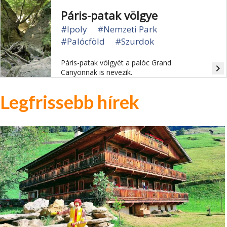
Páris-patak völgye
#Ipoly
#Nemzeti Park
#Palócföld
#Szurdok
Páris-patak völgyét a palóc Grand
navigate_next
Canyonnak is nevezik.
Legfrissebb hírek