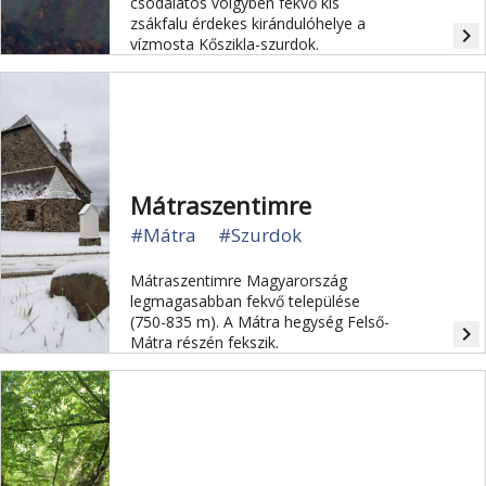
csodálatos völgyben fekvő kis
zsákfalu érdekes kirándulóhelye a
navigate_next
vízmosta Kőszikla-szurdok.
Mátraszentimre
#Mátra
#Szurdok
Mátraszentimre Magyarország
legmagasabban fekvő települése
(750-835 m). A Mátra hegység Felső-
navigate_next
Mátra részén fekszik.