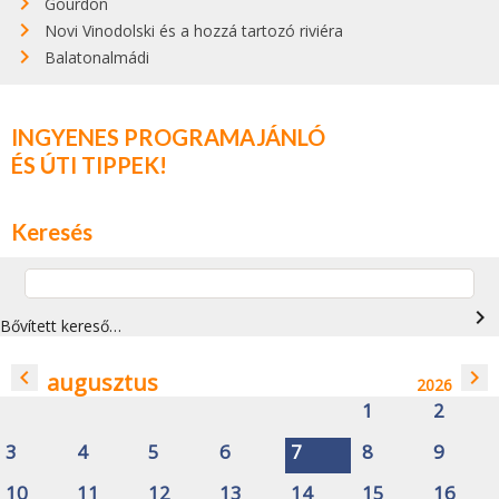
Gourdon
Novi Vinodolski és a hozzá tartozó riviéra
Balatonalmádi
INGYENES PROGRAMAJÁNLÓ
ÉS ÚTI TIPPEK!
Keresés
navigate_next
Bővített kereső…
navigate_before
navigate_next
augusztus
2026
1
2
3
4
5
6
7
8
9
10
11
12
13
14
15
16