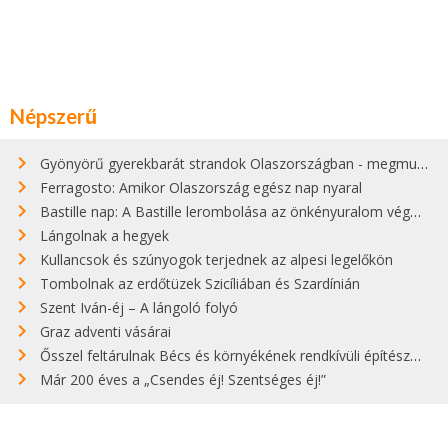
Népszerű
Gyönyörű gyerekbarát strandok Olaszországban - megmutatjuk a 15 legjobbat
Ferragosto: Amikor Olaszország egész nap nyaral
Bastille nap: A Bastille lerombolása az önkényuralom végét jelentette
Lángolnak a hegyek
Kullancsok és szúnyogok terjednek az alpesi legelőkön
Tombolnak az erdőtüzek Szicíliában és Szardínián
Szent Iván-éj – A lángoló folyó
Graz adventi vásárai
Ősszel feltárulnak Bécs és környékének rendkívüli építészeti kincsei
Már 200 éves a „Csendes éj! Szentséges éj!”