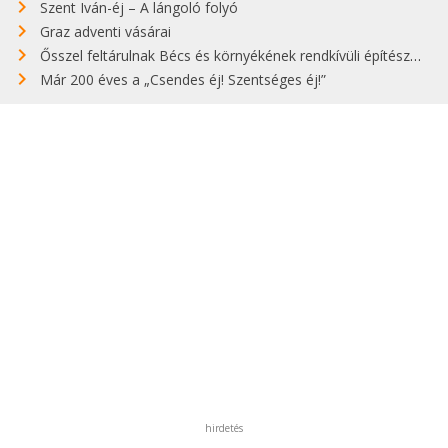
Szent Iván-éj – A lángoló folyó
Graz adventi vásárai
Ősszel feltárulnak Bécs és környékének rendkívüli építészeti kincsei
Már 200 éves a „Csendes éj! Szentséges éj!”
hirdetés