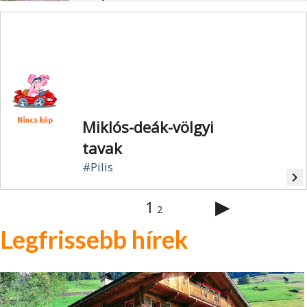
Miklós-deák-völgyi
tavak
#Pilis
navigate_next
▶
1
2
Legfrissebb hírek