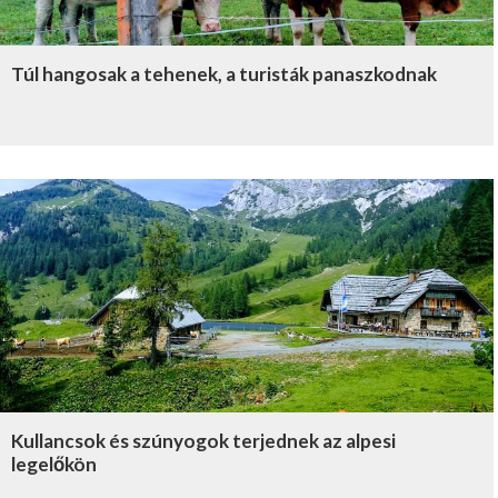
Túl hangosak a tehenek, a turisták panaszkodnak
Kullancsok és szúnyogok terjednek az alpesi
legelőkön