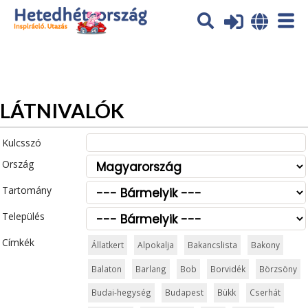
Az oldal sütiket (cookies) használ. További tájékoztatás itt:
Adatvédelmi tájékoztató
Ok
LÁTNIVALÓK
Kulcsszó
Ország
Tartomány
Település
Címkék
Állatkert
Alpokalja
Bakancslista
Bakony
Balaton
Barlang
Bob
Borvidék
Börzsöny
Budai-hegység
Budapest
Bükk
Cserhát