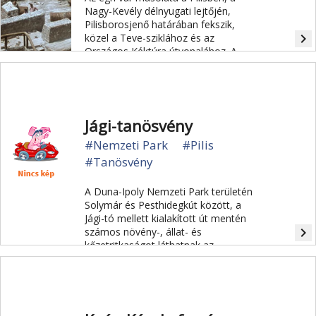
Nagy-Kevély délnyugati lejtőjén,
Pilisborosjenő határában fekszik,
navigate_next
közel a Teve-sziklához és az
Országos Kéktúra útvonalához. A
várat az Egri csillagok című film
forgatásához építették az 1960-as
években.
Jági-tanösvény
#Nemzeti Park
#Pilis
#Tanösvény
A Duna-Ipoly Nemzeti Park területén
Solymár és Pesthidegkút között, a
Jági-tó mellett kialakított út mentén
navigate_next
számos növény-, állat- és
kőzetritkaságot láthatnak az
érdeklődők.