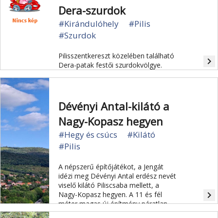
Dera-szurdok
#Kirándulóhely
#Pilis
#Szurdok
Pilisszentkereszt közelében található
navigate_next
Dera-patak festői szurdokvölgye.
Dévényi Antal-kilátó a
Nagy-Kopasz hegyen
#Hegy és csúcs
#Kilátó
#Pilis
A népszerű építőjátékot, a Jengát
idézi meg Dévényi Antal erdész nevét
viselő kilátó Piliscsaba mellett, a
navigate_next
Nagy-Kopasz hegyen. A 11 és fél
méter magas új építmény páratlan
kilátást nyújt a 447 méter magas