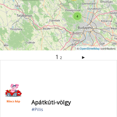
Vértes
Veszprém
Világörökség
Visegrád
Vízesés
Zala
Zemplén
Zselic
4
©
OpenStreetMap
contributors
1
▶
2
Apátkúti-völgy
#Pilis