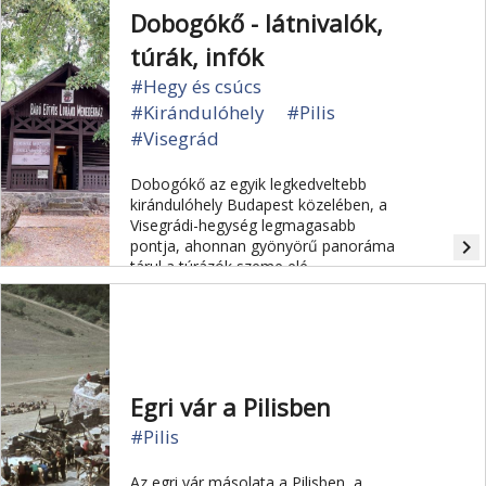
hegy tetejéről.
Dobogókő - látnivalók,
túrák, infók
#Hegy és csúcs
#Kirándulóhely
#Pilis
#Visegrád
Dobogókő az egyik legkedveltebb
kirándulóhely Budapest közelében, a
Visegrádi-hegység legmagasabb
navigate_next
pontja, ahonnan gyönyörű panoráma
tárul a túrázók szeme elé.
Egri vár a Pilisben
#Pilis
Az egri vár másolata a Pilisben, a