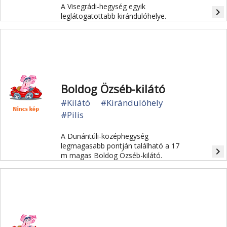
A Visegrádi-hegység egyik
navigate_next
leglátogatottabb kirándulóhelye.
Boldog Özséb-kilátó
#Kilátó
#Kirándulóhely
#Pilis
A Dunántúli-középhegység
legmagasabb pontján található a 17
navigate_next
m magas Boldog Özséb-kilátó.