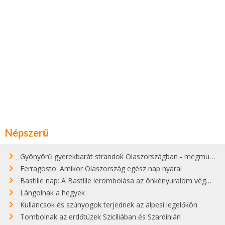
Népszerű
Gyönyörű gyerekbarát strandok Olaszországban - megmutatjuk a 15 legjobbat
Ferragosto: Amikor Olaszország egész nap nyaral
Bastille nap: A Bastille lerombolása az önkényuralom végét jelentette
Lángolnak a hegyek
Kullancsok és szúnyogok terjednek az alpesi legelőkön
Tombolnak az erdőtüzek Szicíliában és Szardínián