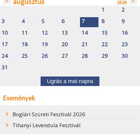
navigate_before
navigate_next
augusztus
2026
1
2
3
4
5
6
7
8
9
10
11
12
13
14
15
16
17
18
19
20
21
22
23
24
25
26
27
28
29
30
31
Ugrás a mai napra
Események
Boglári Szüreti Fesztivál 2026
Tihanyi Levendula Fesztivál