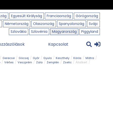
szág
Egyesült Királyság
Franciaország
Görögország
o
Németország
Olaszország
Spanyolország
Svájc
Szlovákia
Szlovénia
Magyarország
Piggyland
ozzászólások
Kapcsolat
Gerecse
Göcsej
Győr
Gyula
Keszthely
Körös
Mátra
ó
Vértes
Veszprém
Zala
Zemplén
Zselic
Állatkert
m
Nemzeti Park
Szabadstrand
Szurdok
Tanösvény
Tavak