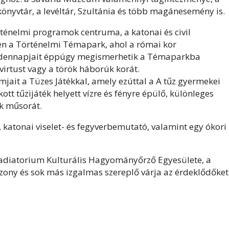
önyvtár, a levéltár, Szultánia és több magánesemény is.
rténelmi programok centruma, a katonai és civil
 a Történelmi Témapark, ahol a római kor
mindennapjait éppúgy megismerhetik a Témaparkba
 virtust vagy a török háborúk korát.
jait a Tüzes Játékkal, amely ezúttal a A tűz gyermekei
tt tűzijáték helyett vízre és fényre épülő, különleges
ák műsorát.
 katonai viselet- és fegyverbemutató, valamint egy ókori
Gladiatorium Kulturális Hagyományőrző Egyesülete, a
ony és sok más izgalmas szereplő várja az érdeklődőket