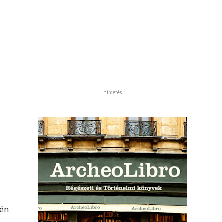
hirdetés
dén