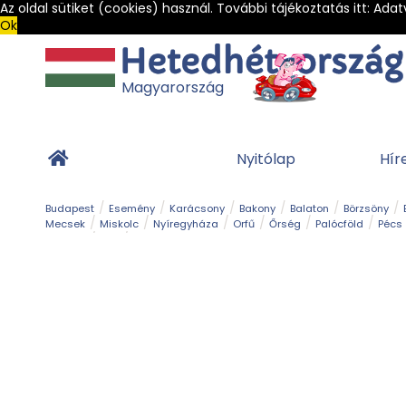
Az oldal sütiket (cookies) használ. További tájékoztatás itt:
Adat
Ok
Magyarország
Nyitólap
Hír
Budapest
Esemény
Karácsony
Bakony
Balaton
Börzsöny
Mecsek
Miskolc
Nyíregyháza
Orfű
Őrség
Palócföld
Pécs
Barlang
Bob
Gyógyfürdő
Hegy és csúcs
Hegyi felvonó
Kerékpár
Templom és kolostor
Vár és kastély
Világörökség