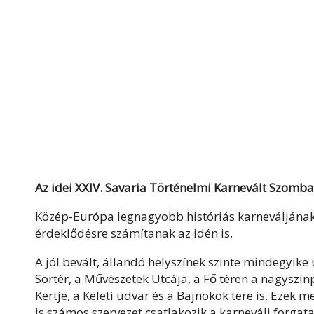
Az idei XXIV. Savaria Történelmi Karnevált Szomb
Közép-Európa legnagyobb históriás karneváljának 
érdeklődésre számítanak az idén is.
A jól bevált, állandó helyszínek szinte mindegyik
Sörtér, a Művészetek Utcája, a Fő téren a nagyszín
Kertje, a Keleti udvar és a Bajnokok tere is. Ezek m
is számos szervezet csatlakozik a karneváli forg