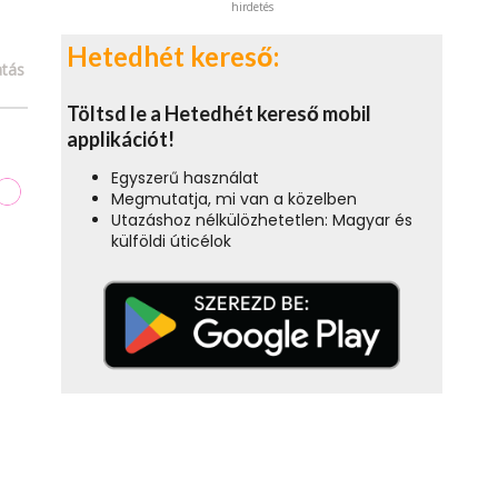
hirdetés
Hetedhét kereső:
tás
Töltsd le a Hetedhét kereső mobil
applikációt!
Egyszerű használat
Megmutatja, mi van a közelben
Utazáshoz nélkülözhetetlen: Magyar és
külföldi úticélok