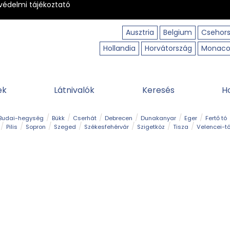
védelmi tájékoztató
Ausztria
Belgium
Csehor
Hollandia
Horvátország
Monac
ek
Látnivalók
Keresés
H
Budai-hegység
Bükk
Cserhát
Debrecen
Dunakanyar
Eger
Fertő tó
Pilis
Sopron
Szeged
Székesfehérvár
Szigetköz
Tisza
Velencei-t
Kilátó
Kirándulóhely
Kisvasút
Kuriózum
Lombkoronasétány
Múzeu