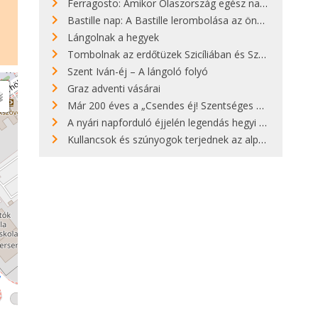
Ferragosto: Amikor Olaszország egész nap nyaral
Bastille nap: A Bastille lerombolása az önkényuralom végét jelentette
Lángolnak a hegyek
Tombolnak az erdőtüzek Szicíliában és Szardínián
Szent Iván-éj – A lángoló folyó
Graz adventi vásárai
Már 200 éves a „Csendes éj! Szentséges éj!”
A nyári napforduló éjjelén legendás hegyi tüzek világítják meg Zugspitzét
Kullancsok és szúnyogok terjednek az alpesi legelőkön