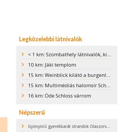
Legközelebbi látnivalók
< 1 km: Szombathely látnivalók, kirándulóhelyek és programok
10 km: Jáki templom
15 km: Weinblick kilátó a burgenlandi borvidéken
15 km: Multimédiás halomsír Schandorfban
16 km: Öde Schloss várrom
Népszerű
Gyönyörű gyerekbarát strandok Olaszországban - megmutatjuk a 15 legjobbat