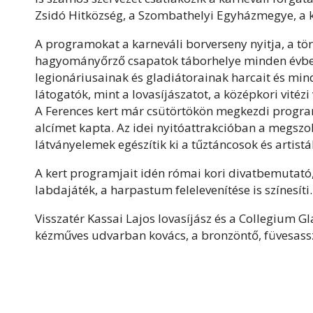
Zsidó Hitközség, a Szombathelyi Egyházmegye, a k
A programokat a karneváli borverseny nyitja, a tö
hagyományőrző csapatok táborhelye minden évben
legionáriusainak és gladiátorainak harcait és 
látogatók, mint a lovasíjászatot, a középkori vitézi
A Ferences kert már csütörtökön megkezdi program
alcímet kapta. Az idei nyitóattrakcióban a megszoko
látványelemek egészítik ki a tűztáncosok és artist
A kert programjait idén római kori divatbemutató,
labdajáték, a harpastum felelevenítése is színesíti.
Visszatér Kassai Lajos lovasíjász és a Collegium 
kézműves udvarban kovács, a bronzöntő, füvesassz