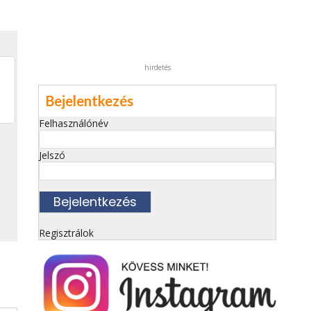
hirdetés
Bejelentkezés
Felhasználónév
Jelszó
Regisztrálok