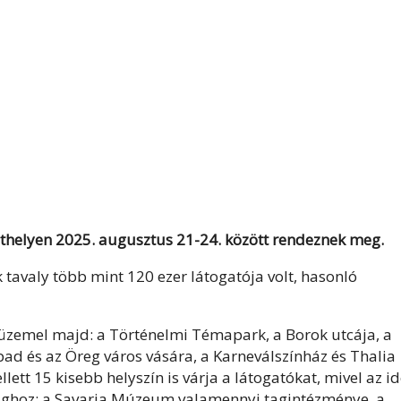
athelyen 2025. augusztus 21-24. között rendeznek meg.
tavaly több mint 120 ezer látogatója volt, hasonló
e üzemel majd: a Történelmi Témapark, a Borok utcája, a
pad és az Öreg város vására, a Karneválszínház és Thalia
ellett 15 kisebb helyszín is várja a látogatókat, mivel az i
ataghoz: a Savaria Múzeum valamennyi tagintézménye, a