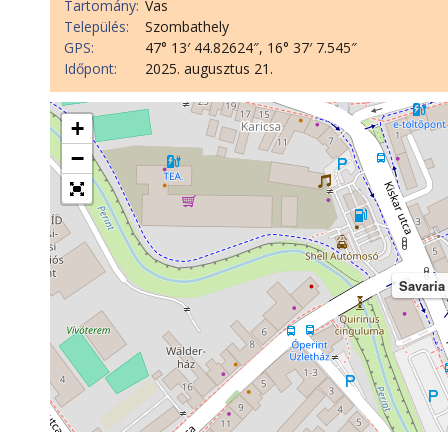
Tartomány:
Vas
Település:
Szombathely
GPS:
47° 13′ 44.82624″, 16° 37′ 7.545″
Időpont:
2025. augusztus 21.
+
−
Savaria