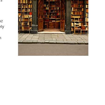
az
ely
n