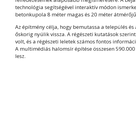
technológia segítségével interaktív módon ismerk
betonkupola 8 méter magas és 20 méter átmérőjű,
Az építmény célja, hogy bemutassa a település és 
őskorig nyúlik vissza. A régészeti kutatások szeri
volt, és a régészeti leletek számos fontos informác
A multimédiás halomsír építése összesen 590.000 
lesz.