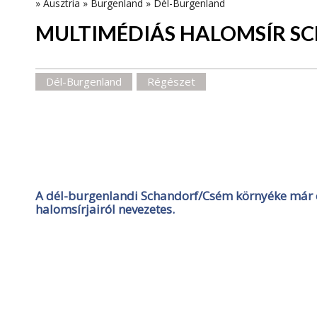
»
Ausztria
»
Burgenland
»
Dél-Burgenland
MULTIMÉDIÁS HALOMSÍR 
Dél-Burgenland
Régészet
A dél-burgenlandi Schandorf/Csém környéke már éve
halomsírjairól nevezetes.