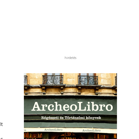
hirdetés
lt
ás