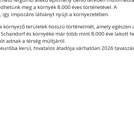
edhetünk meg a környék 8.000 éves történetével. A
 így impozáns látványt nyújt a környezetében.
a környező területek hosszú történelmét, amely egészen 
nt Schandorf és környéke már több mint 8.000 éve lakott h
iót adnak a térség múltjáról.
euróba kerül, hivatalos átadója várhatóan 2026 tavaszá