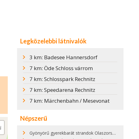
Legközelebbi látnivalók
3 km: Badesee Hannersdorf
7 km: Öde Schloss várrom
7 km: Schlosspark Rechnitz
7 km: Speedarena Rechnitz
7 km: Märchenbahn / Mesevonat
Népszerű
Gyönyörű gyerekbarát strandok Olaszországban - megmutatjuk a 15 legjobbat