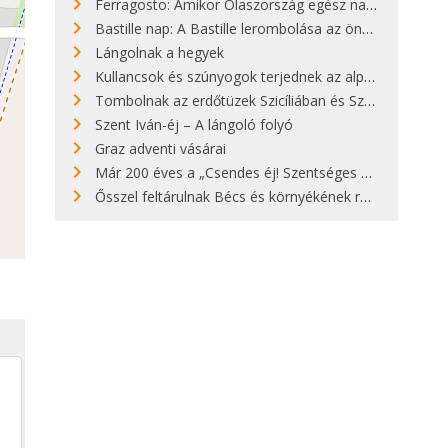
Ferragosto: Amikor Olaszország egész nap nyaral
Bastille nap: A Bastille lerombolása az önkényuralom végét jelentette
Lángolnak a hegyek
Kullancsok és szúnyogok terjednek az alpesi legelőkön
Tombolnak az erdőtüzek Szicíliában és Szardínián
Szent Iván-éj – A lángoló folyó
Graz adventi vásárai
Már 200 éves a „Csendes éj! Szentséges éj!”
Ősszel feltárulnak Bécs és környékének rendkívüli építészeti kincsei