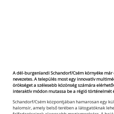
A dél-burgenlandi Schandorf/Csém környéke már éve
nevezetes. A település most egy innovatív multimé
örökséget a szélesebb közönség számára elérhetővé
interaktív módon mutassa be a régió történelmét és
Schandorf/Csém központjában hamarosan egy külön
halomsír, amely belső terében a látogatóknak lehet
felfedezéseinek alaposabb megismerésére. A bej