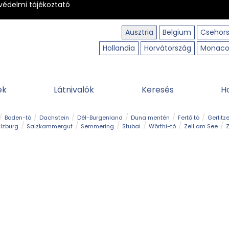
védelmi tájékoztató
Ausztria
Belgium
Csehor
Hollandia
Horvátország
Monac
ek
Látnivalók
Keresés
H
Boden-tó
Dachstein
Dél-Burgenland
Duna mentén
Fertő tó
Gerlitz
lzburg
Salzkammergut
Semmering
Stubai
Wörthi-tó
Zell am See
Z
úraút
Határélmény
Hegy és csúcs
Hegyi gyerekvilág
Húsvét
Kaland
Régiók
Sisi nyomában
Strand és fürdő
Szabadidőpark
Szurdok
T