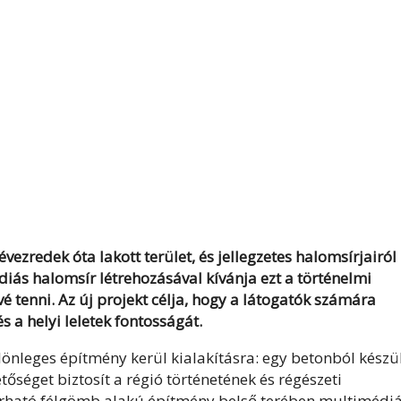
zredek óta lakott terület, és jellegzetes halomsírjairól
diás halomsír létrehozásával kívánja ezt a történelmi
 tenni. Az új projekt célja, hogy a látogatók számára
 a helyi leletek fontosságát.
leges építmény kerül kialakításra: egy betonból készü
őséget biztosít a régió történetének és régészeti
árható félgömb alakú építmény belső terében multimédi