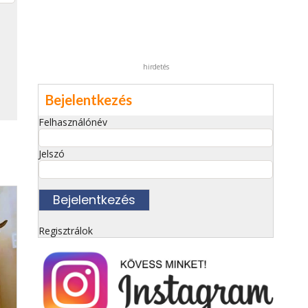
hirdetés
Bejelentkezés
Felhasználónév
Jelszó
Regisztrálok