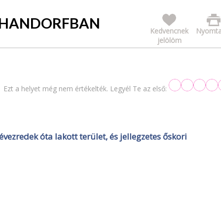
SCHANDORFBAN
Kedvencnek
Nyomta
jelölöm
Ezt a helyet még nem értékelték. Legyél Te az első:
zredek óta lakott terület, és jellegzetes őskori