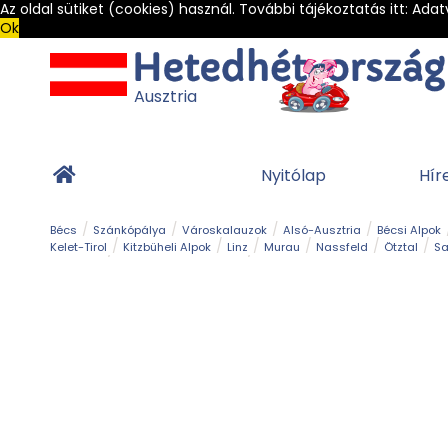
Az oldal sütiket (cookies) használ. További tájékoztatás itt:
Adat
Ok
Ausztria
Nyitólap
Hír
Bécs
Szánkópálya
Városkalauzok
Alsó-Ausztria
Bécsi Alpok
Kelet-Tirol
Kitzbüheli Alpok
Linz
Murau
Nassfeld
Ötztal
Sa
Alpesi út
Ásványok & Kristályok
Barlang
Bob
Csúszda
Esemény
Gleccser
Gyerek t
Múzeum
Óriásroller és mountaincart
Osztrák ételek
Park és kert
Túra
Vár és kastély
Világörökség
Vízesés
Zöldturista