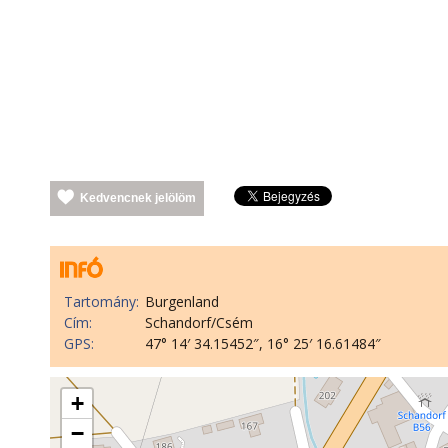
Kedvencnek jelölöm
Tartomány:
Burgenland
Cím:
Schandorf/Csém
GPS:
47° 14′ 34.15452″, 16° 25′ 16.61484″
+
−