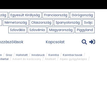
szág
Egyesült Királyság
Franciaország
Görögország
o
Németország
Olaszország
Spanyolország
Svájc
Szlovákia
Szlovénia
Magyarország
Piggyland
ozzászólások
Kapcsolat
en
Graz
Hallstatt
Innsbruck
Karintia
Karintiai tavak
illertal
Advent és karácsony
Állatkert
Alpesi gyógyterápia
park
Kerékpár
Kilátó
Korcsolyapálya
Magyar kapcsolat
avak
Tél
Téli túrázás
Templom és kolostor
Természeti park