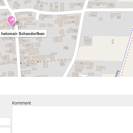
 halomsír Schandorfban
Komment