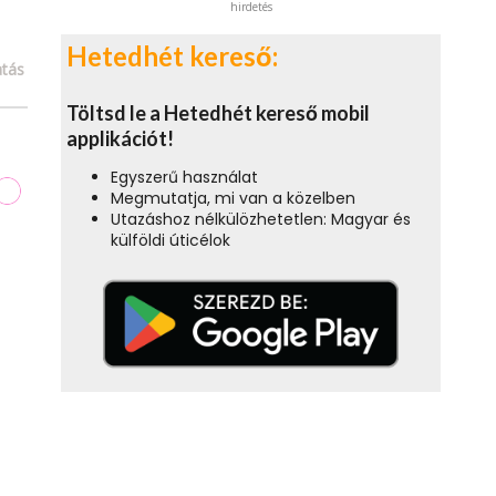
hirdetés
Hetedhét kereső:
tás
Töltsd le a Hetedhét kereső mobil
applikációt!
Egyszerű használat
Megmutatja, mi van a közelben
Utazáshoz nélkülözhetetlen: Magyar és
külföldi úticélok