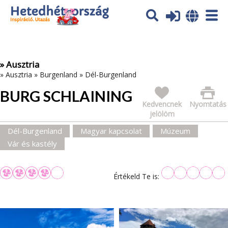
Az oldal sütiket (cookies) használ. További tájékoztatás itt:
Adatvédelmi tájékoztató
Ok
» Ausztria
»
Ausztria
»
Burgenland
»
Dél-Burgenland
BURG SCHLAINING
Kedvencnek
Nyomtatás
jelölöm
Dél-Burgenland
Magyar kapcsolat
Múzeum
Vár és kastély
Értékeld Te is: