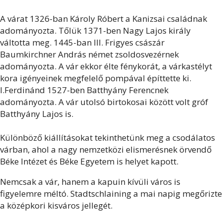
A várat 1326-ban Károly Róbert a Kanizsai családnak
adományozta. Tőlük 1371-ben Nagy Lajos király
váltotta meg. 1445-ban III. Frigyes császár
Baumkirchner András német zsoldosvezérnek
adományozta. A vár ekkor élte fénykorát, a várkastélyt
kora igényeinek megfelelő pompával építtette ki.
I.Ferdinánd 1527-ben Batthyány Ferencnek
adományozta. A vár utolsó birtokosai között volt gróf
Batthyány Lajos is.
Különböző kiállításokat tekinthetünk meg a csodálatos
várban, ahol a nagy nemzetközi elismerésnek örvendő
Béke Intézet és Béke Egyetem is helyet kapott.
Nemcsak a vár, hanem a kapuin kívüli város is
figyelemre méltó. Stadtschlaining a mai napig megőrizte
a középkori kisváros jellegét.