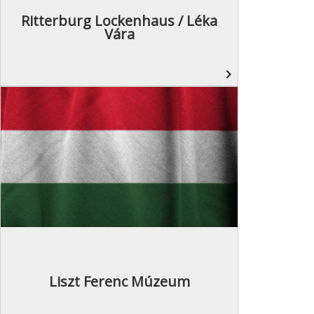
Ritterburg Lockenhaus / Léka
Vára
navigate_next
Liszt Ferenc Múzeum