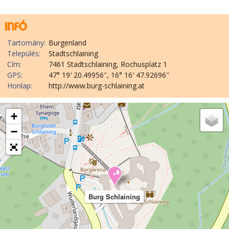
Tartomány:
Burgenland
Település:
Stadtschlaining
Cím:
7461 Stadtschlaining, Rochusplatz 1
GPS:
47° 19′ 20.49956″, 16° 16′ 47.92696″
Honlap:
http://www.burg-schlaining.at
+
−
Burg Schlaining