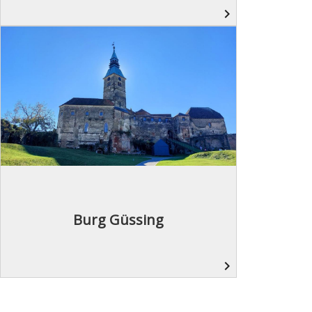
navigate_next
Burg Güssing
navigate_next