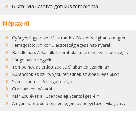
6 km: Máriafalva gótikus temploma
Népszerű
Gyönyörű gyerekbarát strandok Olaszországban - megmutatjuk a 15 legjobbat
Ferragosto: Amikor Olaszország egész nap nyaral
Bastille nap: A Bastille lerombolása az önkényuralom végét jelentette
Lángolnak a hegyek
Tombolnak az erdőtüzek Szicíliában és Szardínián
Kullancsok és szúnyogok terjednek az alpesi legelőkön
Szent Iván-éj – A lángoló folyó
Graz adventi vásárai
Már 200 éves a „Csendes éj! Szentséges éj!”
A nyári napforduló éjjelén legendás hegyi tüzek világítják meg Zugspitzét