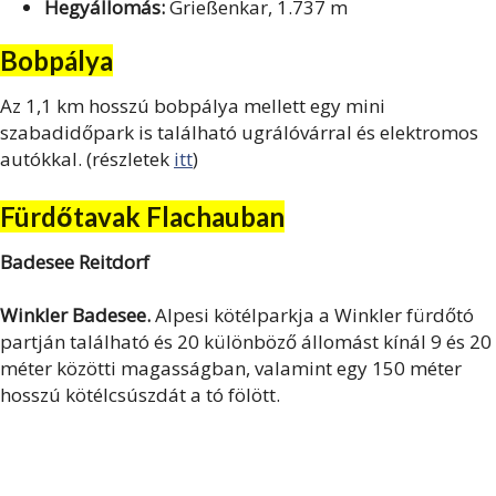
Hegyállomás:
Grießenkar, 1.737 m
Bobpálya
Az 1,1 km hosszú bobpálya mellett egy mini
szabadidőpark is található ugrálóvárral és elektromos
autókkal. (részletek
itt
)
Fürdőtavak Flachauban
Badesee Reitdorf
Winkler Badesee.
Alpesi kötélparkja a Winkler fürdőtó
partján található és 20 különböző állomást kínál 9 és 20
méter közötti magasságban, valamint egy 150 méter
hosszú kötélcsúszdát a tó fölött.