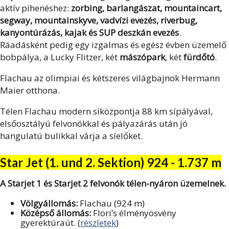
aktív pihenéshez:
zorbing, barlangászat, mountaincart,
segway, mountainskyve, vadvízi evezés, riverbug,
kanyontúrázás, kajak és SUP deszkán evezés
.
Ráadásként pedig egy izgalmas és egész évben üzemelő
bobpálya, a Lucky Flitzer, két
mászópark
, két
fürdőtó
.
Flachau az olimpiai és kétszeres világbajnok Hermann
Maier otthona.
Télen Flachau modern síközpontja 88 km sípályával,
elsőosztályú felvonókkal és pályazárás után jó
hangulatú bulikkal várja a síelőket.
Star Jet (1. und 2. Sektion) 924 - 1.737 m
A Starjet 1 és Starjet 2 felvonók télen-nyáron üzemelnek.
Völgyállomás:
Flachau (924 m)
Középső állomás:
Flori’s élményösvény
gyerektúraút. (
részletek
)