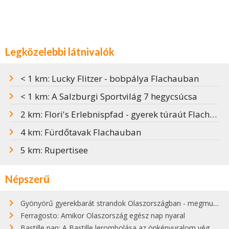
Legközelebbi látnivalók
< 1 km: Lucky Flitzer - bobpálya Flachauban
< 1 km: A Salzburgi Sportvilág 7 hegycsúcsa
2 km: Flori's Erlebnispfad - gyerek túraút Flachauban
4 km: Fürdőtavak Flachauban
5 km: Rupertisee
Népszerű
Gyönyörű gyerekbarát strandok Olaszországban - megmutatjuk a 15 legjobbat
Ferragosto: Amikor Olaszország egész nap nyaral
Bastille nap: A Bastille lerombolása az önkényuralom végét jelentette