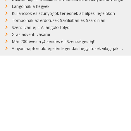
Lángolnak a hegyek
Kullancsok és szúnyogok terjednek az alpesi legelőkön
Tombolnak az erdőtüzek Szicíliában és Szardínián
Szent Iván-éj – A lángoló folyó
Graz adventi vásárai
Már 200 éves a „Csendes éj! Szentséges éj!”
A nyári napforduló éjjelén legendás hegyi tüzek világítják meg Zugspitzét