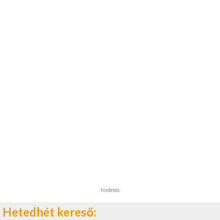
hirdetés
Hetedhét kereső: