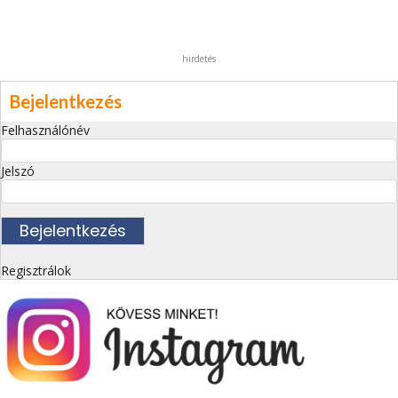
hirdetés
Bejelentkezés
Felhasználónév
Jelszó
Regisztrálok