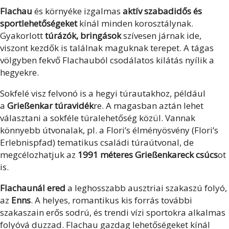
Flachau
és környéke izgalmas
aktív szabadidős és
sportlehetőségeket
kínál minden korosztálynak.
Gyakorlott
túrázók, bringások
szívesen járnak ide,
viszont kezdők is találnak maguknak terepet. A tágas
völgyben fekvő Flachauból csodálatos kilátás nyílik a
hegyekre.
Sokfelé visz felvonó is a hegyi túrautakhoz, például
a
Grießenkar túravidék
re. A magasban aztán lehet
választani a sokféle túralehetőség közül. Vannak
könnyebb útvonalak, pl. a Flori’s élményösvény (Flori’s
Erlebnispfad) tematikus családi túraútvonal, de
megcélozhatjuk az
1991 méteres Grießenkareck csúcs
ot
is.
Flachaunál ered
a leghosszabb ausztriai szakaszú folyó,
az
Enns
. A helyes, romantikus kis forrás további
szakaszain erős sodrú, és trendi vízi sportokra alkalmas
folyóvá duzzad. Flachau gazdag lehetőségeket kínál