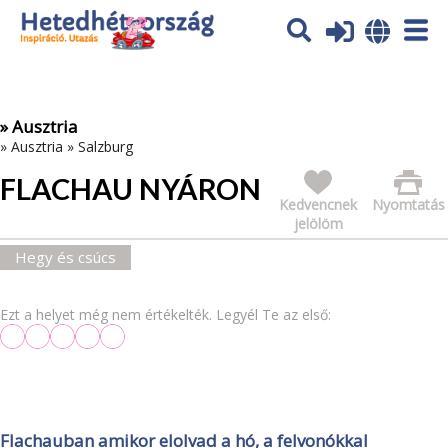
Az oldal sütiket (cookies) használ. További tájékoztatás itt:
Adatvédelmi tájékoztató
Ok
» Ausztria
»
Ausztria
»
Salzburg
FLACHAU NYÁRON
Kedvencnek
Nyomtatás
jelölöm
Hegy és csúcs
Ezt a helyet még nem értékelték. Legyél Te az első:
Flachauban amikor elolvad a hó, a felvonókkal