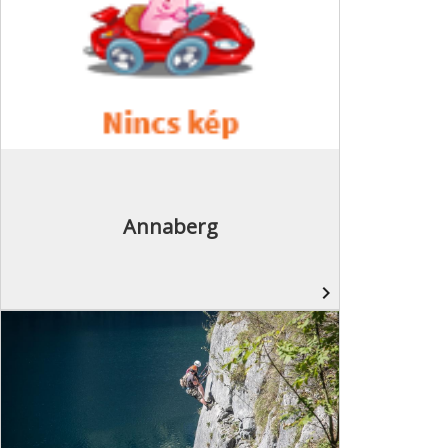
Annaberg
navigate_next