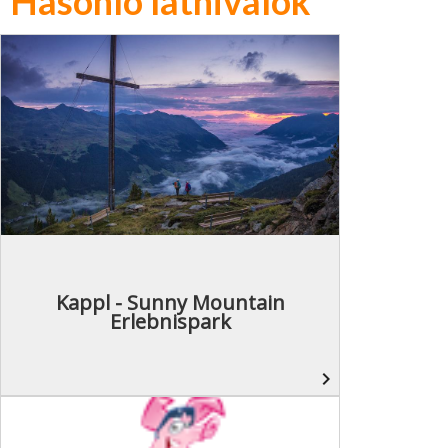
Hasonló látnivalók
Kappl - Sunny Mountain
Erlebnispark
navigate_next