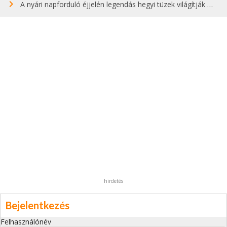
A nyári napforduló éjjelén legendás hegyi tüzek világítják meg Zugspitzét
hirdetés
Bejelentkezés
Felhasználónév