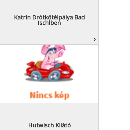
Katrin Drótkötélpálya Bad
Ischlben
navigate_next
Hutwisch Kilátó