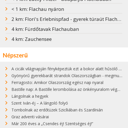
< 1 km: Flachau nyáron
2 km: Flori's Erlebnispfad - gyerek túraút Flachauban
4 km: Fürdőtavak Flachauban
4 km: Zauchensee
Népszerű
A cicák világnapján fényképeztük ezt a bokor alatt hűsölő cicát Kisorosziban
Gyönyörű gyerekbarát strandok Olaszországban - megmutatjuk a 15 legjobbat
Ferragosto: Amikor Olaszország egész nap nyaral
Bastille nap: A Bastille lerombolása az önkényuralom végét jelentette
Lángolnak a hegyek
Szent Iván-éj – A lángoló folyó
Tombolnak az erdőtüzek Szicíliában és Szardínián
Graz adventi vásárai
Már 200 éves a „Csendes éj! Szentséges éj!”