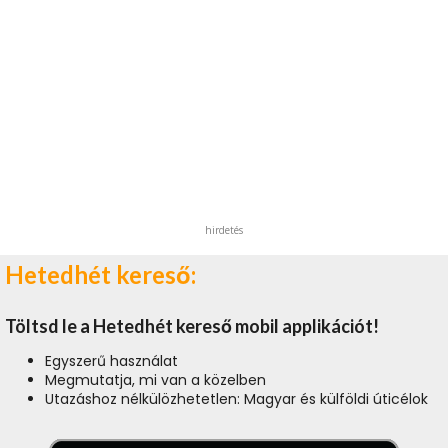
hirdetés
Hetedhét kereső:
Töltsd le a Hetedhét kereső mobil applikációt!
Egyszerű használat
Megmutatja, mi van a közelben
Utazáshoz nélkülözhetetlen: Magyar és külföldi úticélok