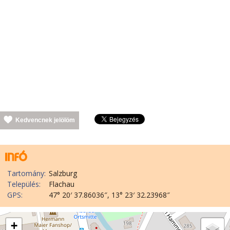
Kedvencnek jelölöm
Tartomány:
Salzburg
Település:
Flachau
GPS:
47° 20′ 37.86036″, 13° 23′ 32.23968″
+