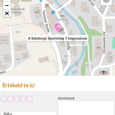
−
A Salzburgi Sportvilág 7 hegycsúcsa
Értékeld te is!
Komment