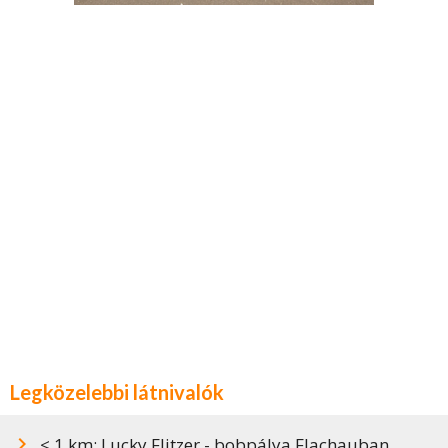
Legközelebbi látnivalók
< 1 km: Lucky Flitzer - bobpálya Flachauban