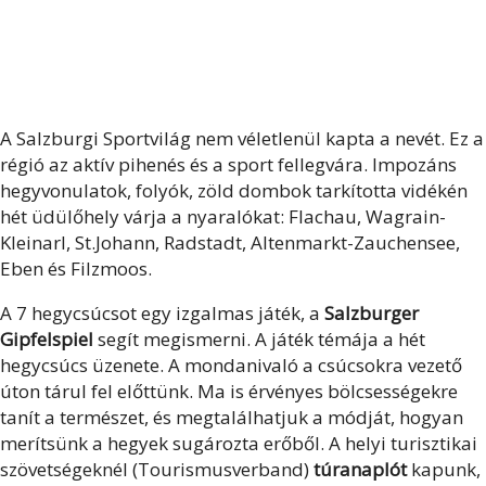
A Salzburgi Sportvilág nem véletlenül kapta a nevét. Ez a
régió az aktív pihenés és a sport fellegvára. Impozáns
hegyvonulatok, folyók, zöld dombok tarkította vidékén
hét üdülőhely várja a nyaralókat: Flachau, Wagrain-
Kleinarl, St.Johann, Radstadt, Altenmarkt-Zauchensee,
Eben és Filzmoos.
A 7 hegycsúcsot egy izgalmas játék, a
Salzburger
Gipfelspiel
segít megismerni. A játék témája a hét
hegycsúcs üzenete. A mondanivaló a csúcsokra vezető
úton tárul fel előttünk. Ma is érvényes bölcsességekre
tanít a természet, és megtalálhatjuk a módját, hogyan
merítsünk a hegyek sugározta erőből. A helyi turisztikai
szövetségeknél (Tourismusverband)
túranaplót
kapunk,