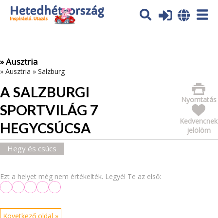
Az oldal sütiket (cookies) használ. További tájékoztatás itt:
Adatvédelmi tájékoztató
Ok
» Ausztria
»
Ausztria
»
Salzburg
A SALZBURGI
Nyomtatás
SPORTVILÁG 7
Kedvencnek
HEGYCSÚCSA
jelölöm
Hegy és csúcs
Ezt a helyet még nem értékelték. Legyél Te az első:
Következő oldal »