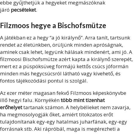
ebbe gyűjthetjük a hegyeket megmászóknak
járó
pecséteket
.
Filzmoos hegye a Bischofsmütze
A játékban ez a hegy “a jó királynő”. Arra tanít, tartsunk
rendet az életünkben, örüljünk minden apróságnak,
aminek csak lehet, legyünk hálásak mindenért, ami jó. A
filzmoosi Bischofsmütze azért kapta a királynő szerepét,
mert ez a püspöksüveg formájú kettős csúcs jóformán
minden más hegycsúcsról látható vagy kivehető, és
fontos tájékozódási pontul is szolgál.
Az ezer méter magasan fekvő Filzmoos képeskönyvbe
illő hegyi falu. Környékén
több mint tizenhat
erőhelyet
tartanak számon. A helybélieket nem zavarja,
ha megmosolyogják őket, amiért titokzatos erőt
tulajdonítanak egy-egy hatalmas juharfának, egy-egy
forrásnak stb. Aki rápróbál, maga is megérezheti a