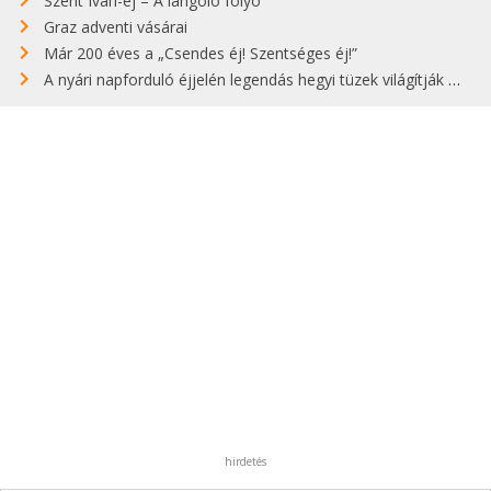
Szent Iván-éj – A lángoló folyó
Graz adventi vásárai
Már 200 éves a „Csendes éj! Szentséges éj!”
A nyári napforduló éjjelén legendás hegyi tüzek világítják meg Zugspitzét
hirdetés