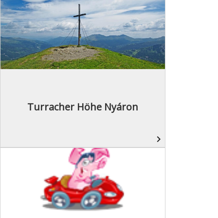
Turracher Höhe Nyáron
navigate_next