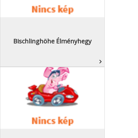
Bischlinghöhe Élményhegy
navigate_next