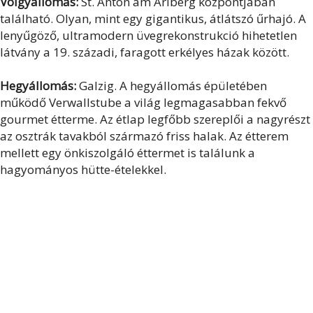
Völgyállomás:
St. Anton am Arlberg központjában
található. Olyan, mint egy gigantikus, átlátszó űrhajó. A
lenyűgöző, ultramodern üvegrekonstrukció hihetetlen
látvány a 19. századi, faragott erkélyes házak között.
Hegyállomás:
Galzig. A hegyállomás épületében
működő Verwallstube a világ legmagasabban fekvő
gourmet étterme. Az étlap legfőbb szereplői a nagyrészt
az osztrák tavakból származó friss halak. Az étterem
mellett egy önkiszolgáló éttermet is találunk a
hagyományos hütte-ételekkel.