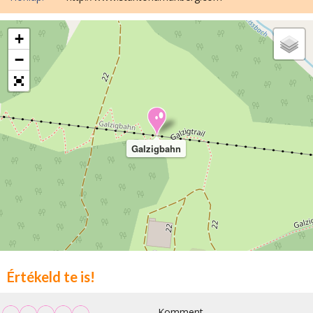
+
−
Galzigbahn
Értékeld te is!
Komment