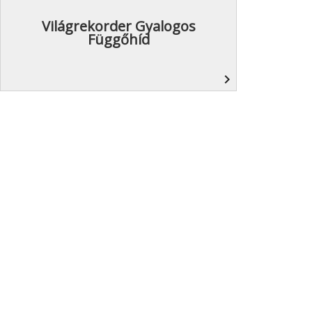
Világrekorder Gyalogos
Függőhíd
navigate_next