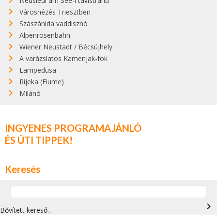
Neusiedl am See-i tavistrand
Városnézés Triesztben
Szászánida vaddisznó
Alpenrosenbahn
Wiener Neustadt / Bécsújhely
A varázslatos Kamenjak-fok
Lampedusa
Rijeka (Fiume)
Milánó
INGYENES PROGRAMAJÁNLÓ
ÉS ÚTI TIPPEK!
Keresés
navigate_next
Bővített kereső…