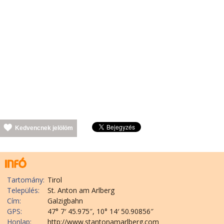
Kedvencnek jelölöm
Tartomány:
Tirol
Település:
St. Anton am Arlberg
Cím:
Galzigbahn
GPS:
47° 7′ 45.975″, 10° 14′ 50.90856″
Honlap:
http://www.stantonamarlberg.com