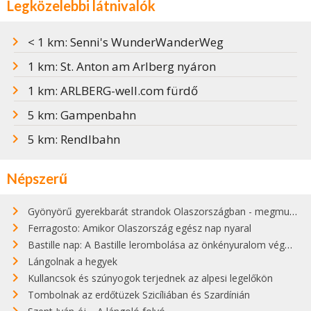
Legközelebbi látnivalók
< 1 km: Senni's WunderWanderWeg
1 km: St. Anton am Arlberg nyáron
1 km: ARLBERG-well.com fürdő
5 km: Gampenbahn
5 km: Rendlbahn
Népszerű
Gyönyörű gyerekbarát strandok Olaszországban - megmutatjuk a 15 legjobbat
Ferragosto: Amikor Olaszország egész nap nyaral
Bastille nap: A Bastille lerombolása az önkényuralom végét jelentette
Lángolnak a hegyek
Kullancsok és szúnyogok terjednek az alpesi legelőkön
Tombolnak az erdőtüzek Szicíliában és Szardínián