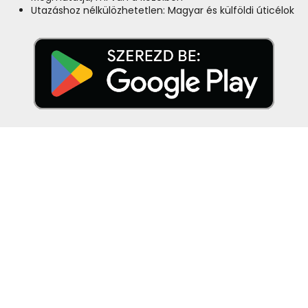
Utazáshoz nélkülözhetetlen: Magyar és külföldi úticélok