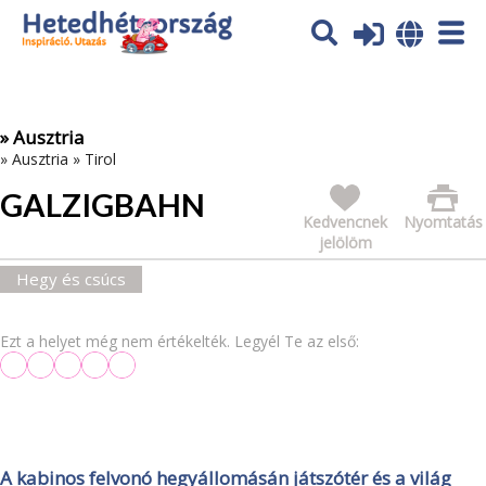
Az oldal sütiket (cookies) használ. További tájékoztatás itt:
Adatvédelmi tájékoztató
Ok
» Ausztria
»
Ausztria
»
Tirol
GALZIGBAHN
Kedvencnek
Nyomtatás
jelölöm
Hegy és csúcs
Ezt a helyet még nem értékelték. Legyél Te az első:
A kabinos felvonó hegyállomásán játszótér és a világ