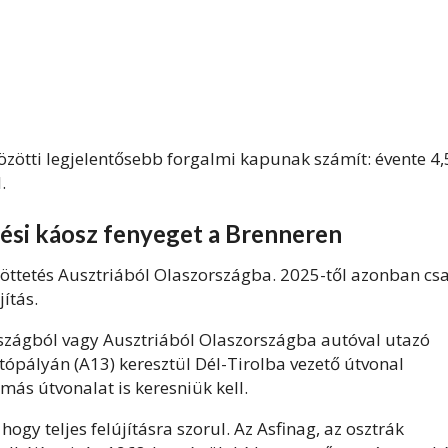
zötti legjelentősebb forgalmi kapunak számít: évente 4,
.
dési káosz fenyeget a Brenneren
öttetés Ausztriából Olaszországba. 2025-től azonban cs
jítás.
szágból vagy Ausztriából Olaszországba autóval utazó
ópályán (A13) keresztül Dél-Tirolba vezető útvonal
más útvonalat is keresniük kell.
ogy teljes felújításra szorul. Az Asfinag, az osztrák