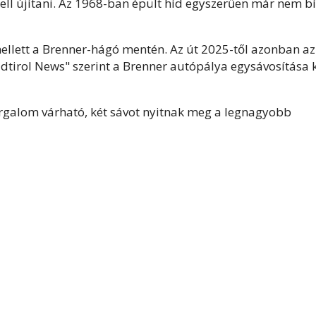
kell újítani. Az 1968-ban épült híd egyszerűen már nem bí
ellett a Brenner-hágó mentén. Az út 2025-től azonban az
üdtirol News" szerint a Brenner autópálya egysávosítása 
galom várható, két sávot nyitnak meg a legnagyobb