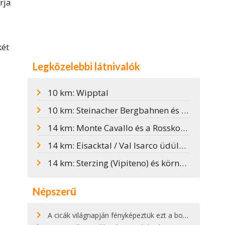
rja
két
Legközelebbi látnivalók
10 km: Wipptal
10 km: Steinacher Bergbahnen és "Bärenbachl" élményvilág
14 km: Monte Cavallo és a Rosskopf csúcs
14 km: Eisacktal / Val Isarco üdülőrégió
14 km: Sterzing (Vipiteno) és környéke
Népszerű
A cicák világnapján fényképeztük ezt a bokor alatt hűsölő cicát Kisorosziban