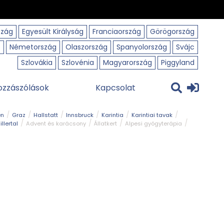
szág
Egyesült Királyság
Franciaország
Görögország
o
Németország
Olaszország
Spanyolország
Svájc
Szlovákia
Szlovénia
Magyarország
Piggyland
ozzászólások
Kapcsolat
en
Graz
Hallstatt
Innsbruck
Karintia
Karintiai tavak
illertal
Advent és karácsony
Állatkert
Alpesi gyógyterápia
park
Kerékpár
Kilátó
Korcsolyapálya
Magyar kapcsolat
avak
Tél
Téli túrázás
Templom és kolostor
Természeti park