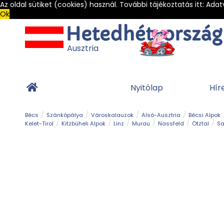
Az oldal sütiket (cookies) használ. További tájékoztatás itt:
Adat
Ok
Ausztria
Nyitólap
Hír
Bécs
Szánkópálya
Városkalauzok
Alsó-Ausztria
Bécsi Alpok
Kelet-Tirol
Kitzbüheli Alpok
Linz
Murau
Nassfeld
Ötztal
Sa
Alpesi út
Ásványok & Kristályok
Barlang
Bob
Csúszda
Esemény
Gleccser
Gyerek t
Múzeum
Óriásroller és mountaincart
Osztrák ételek
Park és kert
Túra
Vár és kastély
Világörökség
Vízesés
Zöldturista