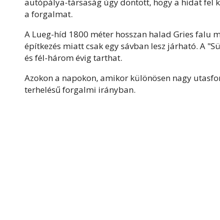
autópálya-társaság úgy döntött, hogy a hidat fel 
a forgalmat.
A Lueg-híd 1800 méter hosszan halad Gries falu m
építkezés miatt csak egy sávban lesz járható. A "S
és fél-három évig tarthat.
Azokon a napokon, amikor különösen nagy utasfor
terhelésű forgalmi irányban.