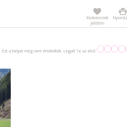
Kedvencnek
Nyomta
jelölöm
Ezt a helyet még nem értékelték. Legyél Te az első: