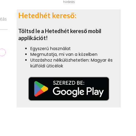
hirdetés
Hetedhét kereső:
tás
Töltsd le a Hetedhét kereső mobil
applikációt!
Egyszerű használat
Megmutatja, mi van a közelben
Utazáshoz nélkülözhetetlen: Magyar és
külföldi úticélok