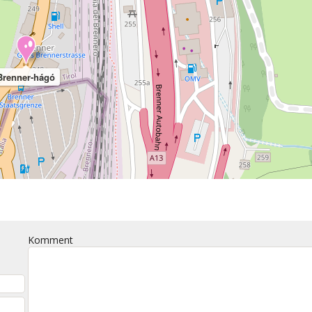
Brenner-hágó
Komment