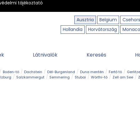
védelmi tájékoztató
Ausztria
Belgium
Csehor
Hollandia
Horvátország
Monac
ek
Látnivalók
Keresés
H
Boden-tó
Dachstein
Dél-Burgenland
Duna mentén
Fertő tó
Gerlitz
lzburg
Salzkammergut
Semmering
Stubai
Wörthi-tó
Zell am See
Z
úraút
Határélmény
Hegy és csúcs
Hegyi gyerekvilág
Húsvét
Kaland
Régiók
Sisi nyomában
Strand és fürdő
Szabadidőpark
Szurdok
T