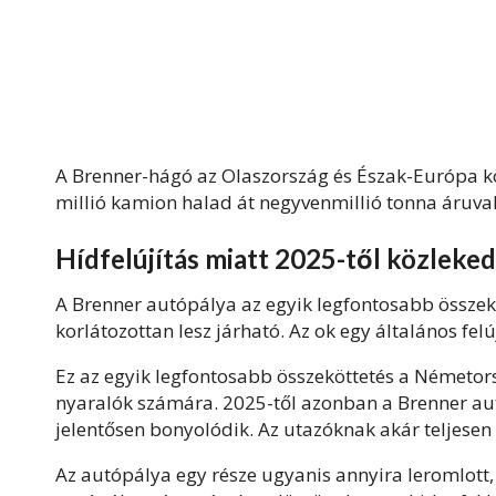
A Brenner-hágó az Olaszország és Észak-Európa kö
millió kamion halad át negyvenmillió tonna áruval
Hídfelújítás miatt 2025-től közleke
A Brenner autópálya az egyik legfontosabb összek
korlátozottan lesz járható. Az ok egy általános felú
Ez az egyik legfontosabb összeköttetés a Németor
nyaralók számára. 2025-től azonban a Brenner aut
jelentősen bonyolódik. Az utazóknak akár teljesen 
Az autópálya egy része ugyanis annyira leromlott, h