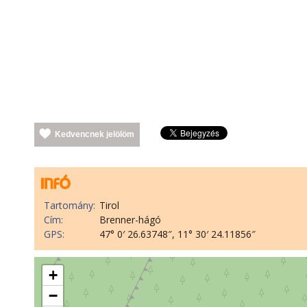
Kedvencnek jelölöm
Tartomány:
Tirol
Cím:
Brenner-hágó
GPS:
47° 0′ 26.63748″, 11° 30′ 24.11856″
+
−