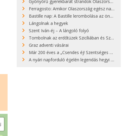
Gyönyörű gyerekbarát strandok Olaszországban - megmutatjuk a 15 legjobbat
Ferragosto: Amikor Olaszország egész nap nyaral
Bastille nap: A Bastille lerombolása az önkényuralom végét jelentette
Lángolnak a hegyek
Szent Iván-éj – A lángoló folyó
Tombolnak az erdőtüzek Szicíliában és Szardínián
Graz adventi vásárai
Már 200 éves a „Csendes éj! Szentséges éj!”
A nyári napforduló éjjelén legendás hegyi tüzek világítják meg Zugspitzét