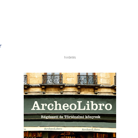
r
hirdetés