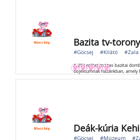
Bazita tv-torony
#Göcsej
#Kilátó
#Zala
A 293 méter magas bazitai dombt
objektumnak hazánkban, amely l
Deák-kúria Keh
#Göcsej
#Múzeum
#Z