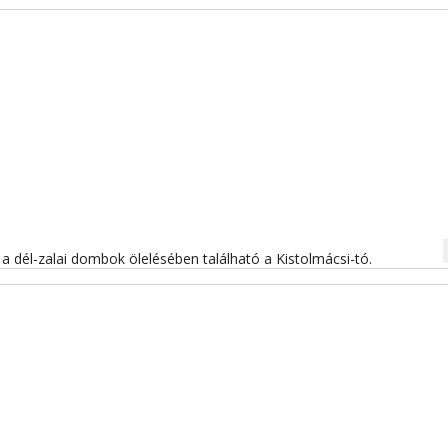
na
a dél-zalai dombok ölelésében található a Kistolmácsi-tó.