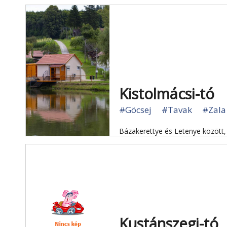
Kistolmácsi-tó
#Göcsej
#Tavak
#Zala
Bázakerettye és Letenye között, 
Kustánszegi-tó