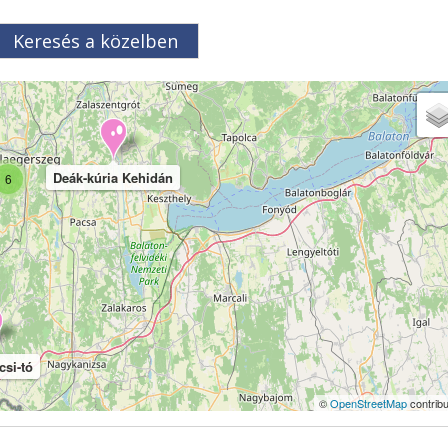
Keresés a közelben
Deák-kúria Kehidán
6
csi-tó
©
OpenStreetMap
contribu