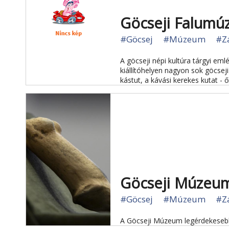
Göcseji Falum
#Göcsej
#Múzeum
#Z
A göcseji népi kultúra tárgyi em
kiállítóhelyen nagyon sok göcseji
kástut, a kávási kerekes kutat - őr
Göcseji Múzeu
#Göcsej
#Múzeum
#Z
A Göcseji Múzeum legérdekesebb 