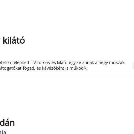
 kilátó
etőn felépített TV-torony és kilátó egyike annak a négy műszaki
na
átogatókat fogad, és kávézóként is működik.
idán
ala