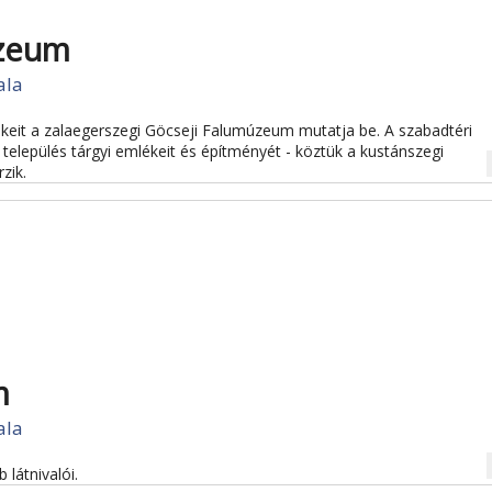
úzeum
ala
lékeit a zalaegerszegi Göcseji Falumúzeum mutatja be. A szabadtéri
 település tárgyi emlékeit és építményét - köztük a kustánszegi
na
zik.
m
ala
na
látnivalói.