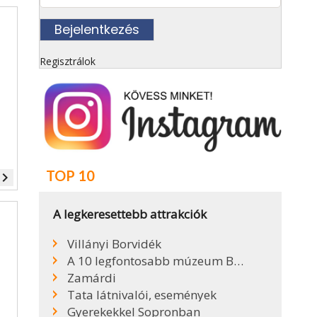
Regisztrálok
TOP 10
vigate_next
A legkeresettebb attrakciók
Villányi Borvidék
A 10 legfontosabb múzeum Budapesten
Zamárdi
Tata látnivalói, események
Gyerekekkel Sopronban