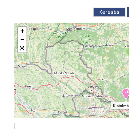
+
−
Kistolmá