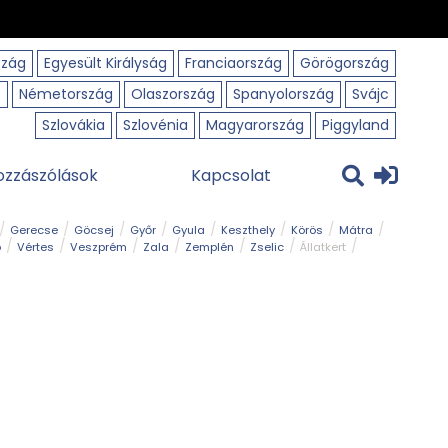
szág
Egyesült Királyság
Franciaország
Görögország
o
Németország
Olaszország
Spanyolország
Svájc
Szlovákia
Szlovénia
Magyarország
Piggyland
ozzászólások
Kapcsolat
Gerecse
Göcsej
Győr
Gyula
Keszthely
Körös
Mátra
ó
Vértes
Veszprém
Zala
Zemplén
Zselic
Állatkert
m
Nemzeti Park
Szabadstrand
Szurdok
Tanösvény
Tavak