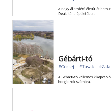
A nagy államférfi életútját bemut
Deák-kúria épületében.
Gébárti-tó
#Göcsej
#Tavak
#Zala
A Gébárti-tó kellemes kikapcsolód
horgászok számára.