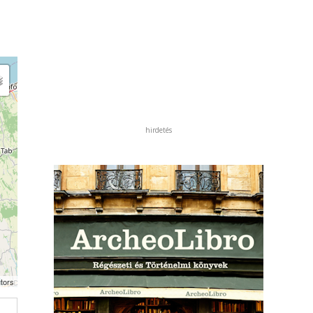
hirdetés
tors