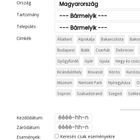
Ország
Tartomány
Település
Címkék
Állatkert
Alpokalja
Bakancslista
Bako
Budapest
Bükk
Cserhát
Debrecen
Gyógyfürdő
Győr
Gyula
Hegy és csúc
Kirándulóhely
Kisvasút
Körös
Kurióz
Múzeum
Nemzeti Park
Nyíregyháza
O
Sopron
Szabadstrand
Szeged
Székes
Templom és kolostor
Tisza
Vár és kasté
Visegrád
Vízesés
Zala
Zemplén
Zs
Kezdődátum:
Záródátum:
Keresés csak eseményekre
Események: