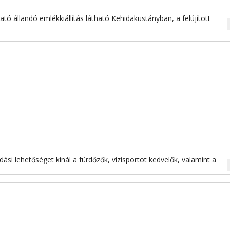
ató állandó emlékkiállítás látható Kehidakustányban, a felújított
na
ási lehetőséget kínál a fürdőzők, vízisportot kedvelők, valamint a
na