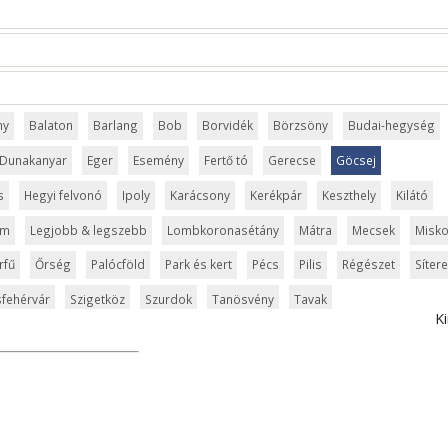
ny
Balaton
Barlang
Bob
Borvidék
Börzsöny
Budai-hegység
Dunakanyar
Eger
Esemény
Fertő tó
Gerecse
Göcsej
s
Hegyi felvonó
Ipoly
Karácsony
Kerékpár
Keszthely
Kilátó
um
Legjobb & legszebb
Lombkoronasétány
Mátra
Mecsek
Misko
rfű
Őrség
Palócföld
Park és kert
Pécs
Pilis
Régészet
Síter
fehérvár
Szigetköz
Szurdok
Tanösvény
Tavak
Ki
ly
Városliget
Velencei-tó
Vértes
Veszprém
Világörökség
elic