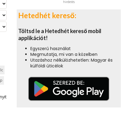
hirdetés
Hetedhét kereső:
Töltsd le a Hetedhét kereső mobil
applikációt!
Egyszerű használat
Megmutatja, mi van a közelben
Utazáshoz nélkülözhetetlen: Magyar és
külföldi úticélok
lc
ep
nyit