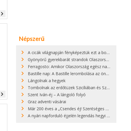
vigate_next
Népszerű
A cicák világnapján fényképeztük ezt a bokor alatt hűsölő cicát Kisorosziban
Gyönyörű gyerekbarát strandok Olaszországban - megmutatjuk a 15 legjobbat
Ferragosto: Amikor Olaszország egész nap nyaral
Bastille nap: A Bastille lerombolása az önkényuralom végét jelentette
Lángolnak a hegyek
Tombolnak az erdőtüzek Szicíliában és Szardínián
vigate_next
Szent Iván-éj – A lángoló folyó
Graz adventi vásárai
Már 200 éves a „Csendes éj! Szentséges éj!”
A nyári napforduló éjjelén legendás hegyi tüzek világítják meg Zugspitzét