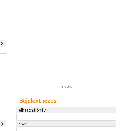
vigate_next
hirdetés
Bejelentkezés
Felhasználónév
vigate_next
Jelszó