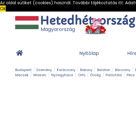
Az oldal sütiket (cookies) használ. További tájékoztatás itt:
Adat
Ok
Magyarország
Nyitólap
Hír
Budapest
Esemény
Karácsony
Bakony
Balaton
Börzsöny
Mecsek
Miskolc
Nyíregyháza
Orfű
Őrség
Palócföld
Pécs
Barlang
Bob
Gyógyfürdő
Hegy és csúcs
Hegyi felvonó
Kerékpár
Templom és kolostor
Vár és kastély
Világörökség