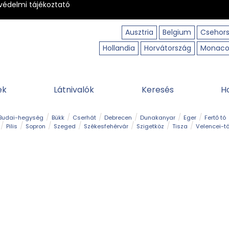
védelmi tájékoztató
Ausztria
Belgium
Csehor
Hollandia
Horvátország
Monac
ek
Látnivalók
Keresés
H
Budai-hegység
Bükk
Cserhát
Debrecen
Dunakanyar
Eger
Fertő tó
Pilis
Sopron
Szeged
Székesfehérvár
Szigetköz
Tisza
Velencei-t
Kilátó
Kirándulóhely
Kisvasút
Kuriózum
Lombkoronasétány
Múzeu