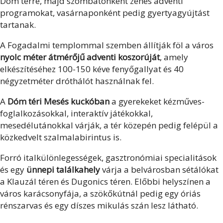
Dóm térre, majd szombatonként zenés adventi
programokat, vasárnaponként pedig gyertyagyújtást
tartanak.
A Fogadalmi templommal szemben állítják föl a város
nyolc méter átmérőjű adventi koszorúját
, amely
elkészítéséhez 100-150 kéve fenyőgallyat és 40
négyzetméter dróthálót használnak fel.
A
Dóm téri Mesés kuckóban
a gyerekeket kézműves-
foglalkozásokkal, interaktív játékokkal,
mesedélutánokkal várják, a tér közepén pedig felépül a
közkedvelt szalmalabirintus is.
Forró italkülönlegességek, gasztronómiai specialitások
és egy
ünnepi találkahely
várja a belvárosban sétálókat
a Klauzál téren és Dugonics téren. Előbbi helyszínen a
város karácsonyfája, a szökőkútnál pedig egy óriás
rénszarvas és egy díszes mikulás szán lesz látható.