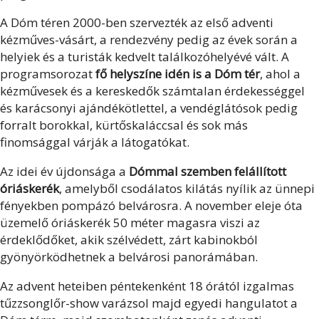
A Dóm téren 2000-ben szervezték az első adventi
kézműves-vásárt, a rendezvény pedig az évek során a
helyiek és a turisták kedvelt találkozóhelyévé vált. A
programsorozat
fő helyszíne idén is a Dóm tér
, ahol a
kézművesek és a kereskedők számtalan érdekességgel
és karácsonyi ajándékötlettel, a vendéglátósok pedig
forralt borokkal, kürtőskaláccsal és sok más
finomsággal várják a látogatókat.
Az idei év újdonsága a
Dómmal szemben felállított
óriáskerék
, amelyből csodálatos kilátás nyílik az ünnepi
fényekben pompázó belvárosra. A november eleje óta
üzemelő óriáskerék 50 méter magasra viszi az
érdeklődőket, akik szélvédett, zárt kabinokból
gyönyörködhetnek a belvárosi panorámában.
Az advent heteiben péntekenként 18 órától izgalmas
tűzzsonglőr-show varázsol majd egyedi hangulatot a