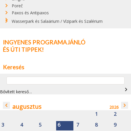
Poreč
Paxos és Antipaxos
Wasserpark és Salaärium / Vízipark és Szalérium
INGYENES PROGRAMAJÁNLÓ
ÉS ÚTI TIPPEK!
Keresés
navigate_next
Bővített kereső…
navigate_before
navigate_next
augusztus
2026
1
2
3
4
5
6
7
8
9