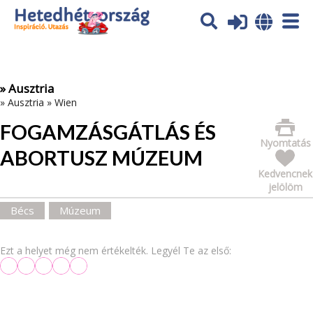
Az oldal sütiket (cookies) használ. További tájékoztatás itt:
Adatvédelmi tájékoztató
Ok
» Ausztria
»
Ausztria
»
Wien
FOGAMZÁSGÁTLÁS ÉS
Nyomtatás
ABORTUSZ MÚZEUM
Kedvencnek
jelölöm
Bécs
Múzeum
Ezt a helyet még nem értékelték. Legyél Te az első: