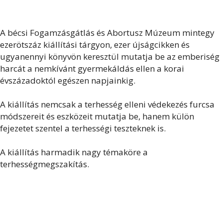
A bécsi Fogamzásgátlás és Abortusz Múzeum mintegy
ezerötszáz kiállítási tárgyon, ezer újságcikken és
ugyanennyi könyvön keresztül mutatja be az emberiség
harcát a nemkívánt gyermekáldás ellen a korai
évszázadoktól egészen napjainkig.
A kiállítás nemcsak a terhesség elleni védekezés furcsa
módszereit és eszközeit mutatja be, hanem külön
fejezetet szentel a terhességi teszteknek is.
A kiállítás harmadik nagy témaköre a
terhességmegszakítás.