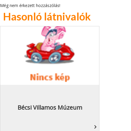
Még nem érkezett hozzászólás!
Hasonló látnivalók
Bécsi Villamos Múzeum
navigate_next