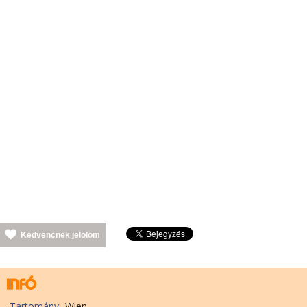
Kedvencnek jelölöm
Tartomány:
Wien