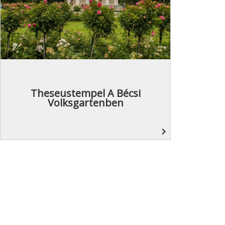
Theseustempel A Bécsi
Volksgartenben
navigate_next