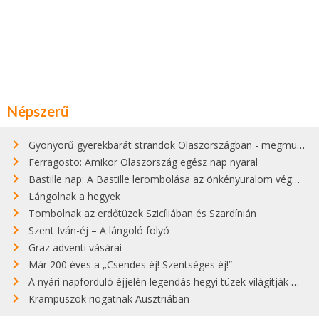
Népszerű
Gyönyörű gyerekbarát strandok Olaszországban - megmutatjuk a 15 legjobbat
Ferragosto: Amikor Olaszország egész nap nyaral
Bastille nap: A Bastille lerombolása az önkényuralom végét jelentette
Lángolnak a hegyek
Tombolnak az erdőtüzek Szicíliában és Szardínián
Szent Iván-éj – A lángoló folyó
Graz adventi vásárai
Már 200 éves a „Csendes éj! Szentséges éj!”
A nyári napforduló éjjelén legendás hegyi tüzek világítják meg Zugspitzét
Krampuszok riogatnak Ausztriában