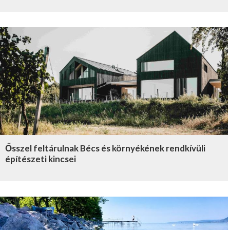
Ősszel feltárulnak Bécs és környékének rendkívüli
építészeti kincsei