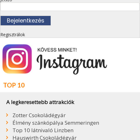
Regisztrálok
TOP 10
A legkeresettebb attrakciók
Zotter Csokoládégyár
Élmény szánkópálya Semmeringen
Top 10 látnivaló Linzben
Hauswirth Csokoládégyár