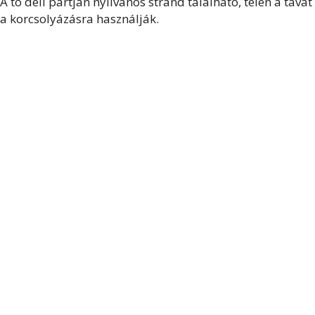
A tó déli partján nyilvános strand található, télen a tavat
a korcsolyázásra használják.