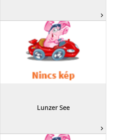
navigate_next
Lunzer See
navigate_next