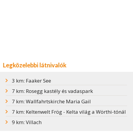
Legközelebbi látnivalók
3 km: Faaker See
7 km: Rosegg kastély és vadaspark
7 km: Wallfahrtskirche Maria Gail
7 km: Keltenwelt Frög - Kelta világ a Wörthi-tónál
9 km: Villach