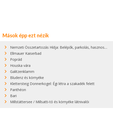
Mások épp ezt nézik
Nemzeti Összetartozás Hídja: Belépők, parkolás, hasznos infók
Ellmauer Kaiserbad
Poprád
Houska vára
Galitzenklamm
Bludenz és környéke
Klettersteig Donnerkogel: Égi létra a szakadék felett
Panthéon
Bari
Millstättersee / Millsatti-tó és környéke látnivalói