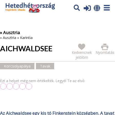
Az oldal sütiket (cookies) használ. További tájékoztatás itt:
Adatvédelmi tájékoztató
Ok
» Ausztria
»
Ausztria
»
Karintia
AICHWALDSEE
Kedvencnek
Nyomtatás
jelölöm
Korcsolyapálya
Tavak
Ezt a helyet még nem értékelték. Legyél Te az első:
Az Aichwaldsee egy kis tó Finkenstein községben. A tavat