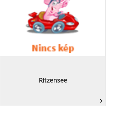
Ritzensee
navigate_next