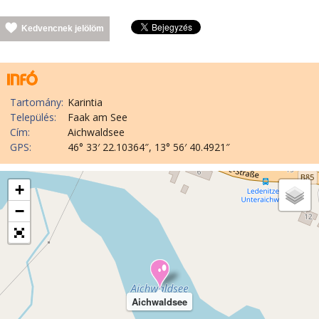
Kedvencnek jelölöm
Tartomány:
Karintia
Település:
Faak am See
Cím:
Aichwaldsee
GPS:
46° 33′ 22.10364″, 13° 56′ 40.4921″
+
−
Aichwaldsee