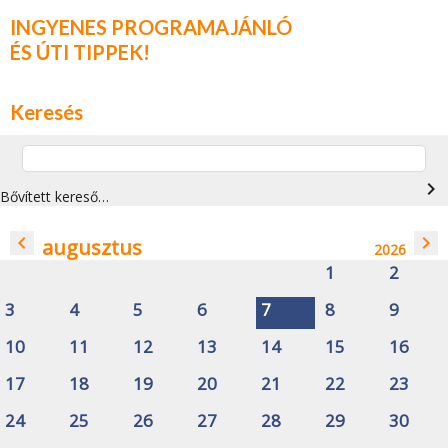
INGYENES PROGRAMAJÁNLÓ
ÉS ÚTI TIPPEK!
Keresés
navigate_next
Bővített kereső…
navigate_before
navigate_next
augusztus
2026
1
2
3
4
5
6
7
8
9
10
11
12
13
14
15
16
17
18
19
20
21
22
23
24
25
26
27
28
29
30