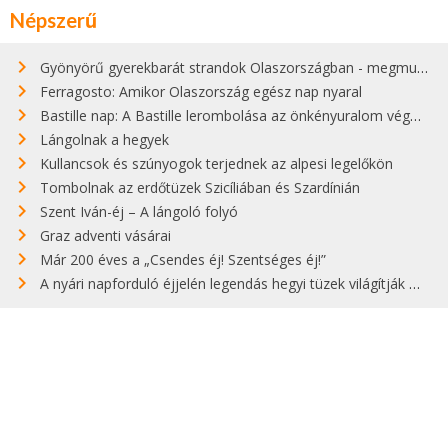
Népszerű
Gyönyörű gyerekbarát strandok Olaszországban - megmutatjuk a 15 legjobbat
Ferragosto: Amikor Olaszország egész nap nyaral
Bastille nap: A Bastille lerombolása az önkényuralom végét jelentette
Lángolnak a hegyek
Kullancsok és szúnyogok terjednek az alpesi legelőkön
Tombolnak az erdőtüzek Szicíliában és Szardínián
Szent Iván-éj – A lángoló folyó
Graz adventi vásárai
Már 200 éves a „Csendes éj! Szentséges éj!”
A nyári napforduló éjjelén legendás hegyi tüzek világítják meg Zugspitzét