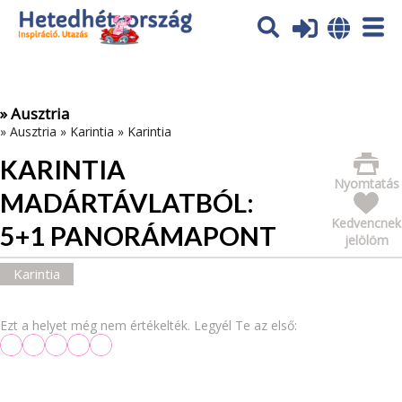
Az oldal sütiket (cookies) használ. További tájékoztatás itt:
Adatvédelmi tájékoztató
Ok
» Ausztria
»
Ausztria
»
Karintia
»
Karintia
KARINTIA
Nyomtatás
MADÁRTÁVLATBÓL:
Kedvencnek
5+1 PANORÁMAPONT
jelölöm
Karintia
Ezt a helyet még nem értékelték. Legyél Te az első: