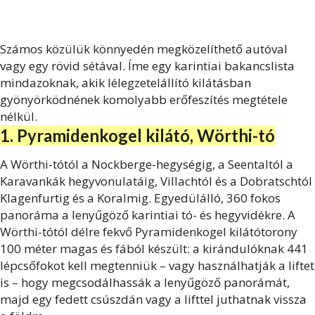
Számos közülük könnyedén megközelíthető autóval
vagy egy rövid sétával. Íme egy karintiai bakancslista
mindazoknak, akik lélegzetelállító kilátásban
gyönyörködnének komolyabb erőfeszítés megtétele
nélkül.
1. Pyramidenkogel kilátó, Wörthi-tó
A Wörthi-tótól a Nockberge-hegységig, a Seentaltól a
Karavankák hegyvonulatáig, Villachtól és a Dobratschtól
Klagenfurtig és a Koralmig. Egyedülálló, 360 fokos
panoráma a lenyűgöző karintiai tó- és hegyvidékre. A
Wörthi-tótól délre fekvő Pyramidenkogel kilátótorony
100 méter magas és fából készült: a kirándulóknak 441
lépcsőfokot kell megtenniük – vagy használhatják a liftet
is – hogy megcsodálhassák a lenyűgöző panorámát,
majd egy fedett csúszdán vagy a lifttel juthatnak vissza