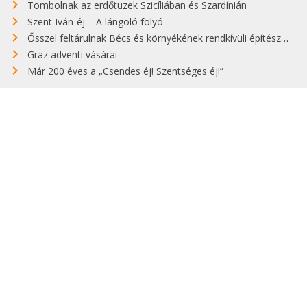
Tombolnak az erdőtüzek Szicíliában és Szardínián
Szent Iván-éj – A lángoló folyó
Ősszel feltárulnak Bécs és környékének rendkívüli építészeti kincsei
Graz adventi vásárai
Már 200 éves a „Csendes éj! Szentséges éj!”