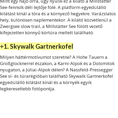
Mint egy hajó orra, úgy nyúlik ez a kilátó a Millstätter
See-fennsík déli lejtője fölé. A platform egyedülálló
kilátást kínál a tóra és a környező hegyekre. Varázslatos
hely, különösen naplementekor. A kilátó közvetlenül a
Zwergsee slow trail, a Millstätter See fölött vezető
kifejezetten könnyű körtúra mellett található.
+1. Skywalk Gartnerkofel
Milyen háttérmotívumot szeretne? A Hohe Tauern a
Großglocknerrel északon, a Karni-Alpok és a Dolomitok
nyugaton, a Júliai-Alpok délen? A Nassfeld-Pressegger
See sí- és túrarégióban található Skywalk Gartnerkofel
egyedülálló kilátást kínál és a környék egyik
legkeresettebb fotópontja.