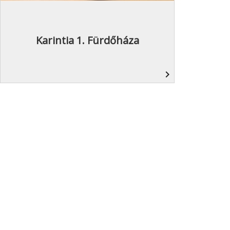
Karintia 1. Fürdőháza
navigate_next