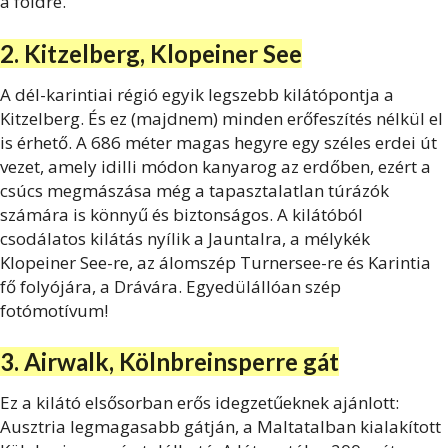
a földre.
2. Kitzelberg, Klopeiner See
A dél-karintiai régió egyik legszebb kilátópontja a
Kitzelberg. És ez (majdnem) minden erőfeszítés nélkül el
is érhető. A 686 méter magas hegyre egy széles erdei út
vezet, amely idilli módon kanyarog az erdőben, ezért a
csúcs megmászása még a tapasztalatlan túrázók
számára is könnyű és biztonságos. A kilátóból
csodálatos kilátás nyílik a Jauntalra, a mélykék
Klopeiner See-re, az álomszép Turnersee-re és Karintia
fő folyójára, a Drávára. Egyedülállóan szép
fotómotívum!
3. Airwalk, Kölnbreinsperre gát
Ez a kilátó elsősorban erős idegzetűeknek ajánlott:
Ausztria legmagasabb gátján, a Maltatalban kialakított