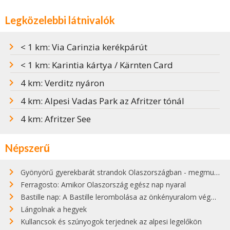
Legközelebbi látnivalók
< 1 km: Via Carinzia kerékpárút
< 1 km: Karintia kártya / Kärnten Card
4 km: Verditz nyáron
4 km: Alpesi Vadas Park az Afritzer tónál
4 km: Afritzer See
Népszerű
Gyönyörű gyerekbarát strandok Olaszországban - megmutatjuk a 15 legjobbat
Ferragosto: Amikor Olaszország egész nap nyaral
Bastille nap: A Bastille lerombolása az önkényuralom végét jelentette
Lángolnak a hegyek
Kullancsok és szúnyogok terjednek az alpesi legelőkön