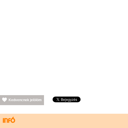
Kedvencnek jelölöm