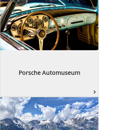
Porsche Automuseum
navigate_next