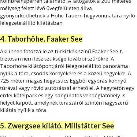
Kölnbreinsperrén található. A látogatók a 200 méteres
mélység felett lévő üvegfelületen állva
gyönyörködhetnek a Hohe Tauern hegyvonulatára nyíló
lélegzetelállító kilátásban.
4. Taborhöhe, Faaker See
Aki innen fotózza le az türkizkék színű Faaker See-t,
biztosan nem lesz szüksége további szűrőkre. A
Taborhöhe kilátópontjáról lélegzetelállító panoráma
nyílik a tóra, csodás környékére és a közeli hegyekre. A
725 méter magas hegycsúcs Eggből egyórás könnyű
túrával vagy rövid autózással érhető el. A hegytetőn egy
erdei kötélpark és egy hangulatos vendéglátóhely is
helyet kapott, amelynek teraszáról szintén nagyszerű
kilátás nyílik a tóra.
5. Zwergsee kilátó, Millstätter See