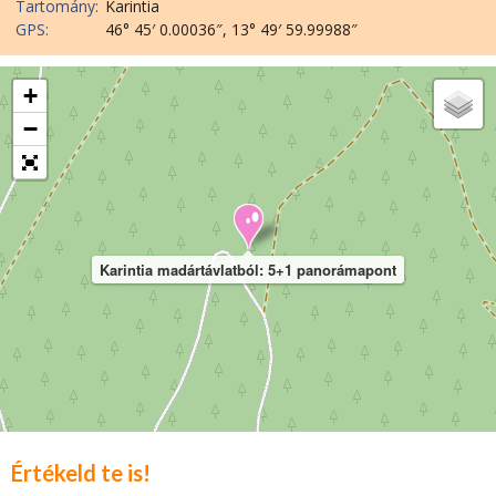
Tartomány:
Karintia
GPS:
46° 45′ 0.00036″, 13° 49′ 59.99988″
+
−
Karintia madártávlatból: 5+1 panorámapont
Értékeld te is!