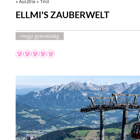
»
Ausztria
»
Tirol
ELLMI'S ZAUBERWELT
Hegyi gyerekvilág