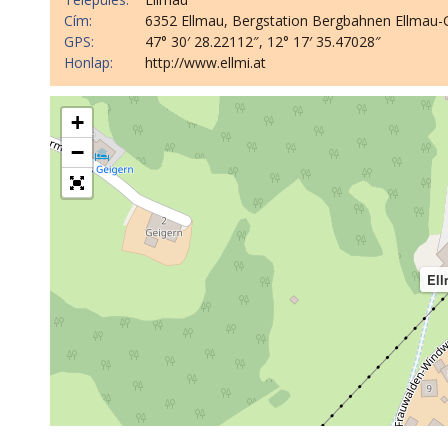
Cím:
6352 Ellmau, Bergstation Bergbahnen Ellmau-
GPS:
47° 30′ 28.22112″, 12° 17′ 35.47028″
Honlap:
http://www.ellmi.at
+
−
Ell