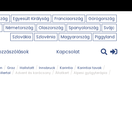
szág
Egyesült Királyság
Franciaország
Görögország
o
Németország
Olaszország
Spanyolország
Svájc
Szlovákia
Szlovénia
Magyarország
Piggyland
ozzászólások
Kapcsolat
en
Graz
Hallstatt
Innsbruck
Karintia
Karintiai tavak
illertal
Advent és karácsony
Állatkert
Alpesi gyógyterápia
park
Kerékpár
Kilátó
Korcsolyapálya
Magyar kapcsolat
avak
Tél
Téli túrázás
Templom és kolostor
Természeti park