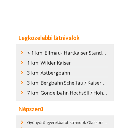
Legközelebbi látnivalók
< 1 km: Ellmau- Hartkaiser Standseilbahn / Ellmi Varázsvilága
1 km: Wilder Kaiser
3 km: Astbergbahn
3 km: Bergbahn Scheffau / KaiserWelt
7 km: Gondelbahn Hochsöll / Hohe Salve síterület
Népszerű
Gyönyörű gyerekbarát strandok Olaszországban - megmutatjuk a 15 legjobbat