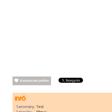
Kedvencnek jelölöm
Tartomány:
Tirol
Település:
Ellmau