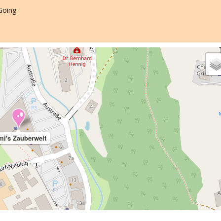
Going
mi's Zauberwelt