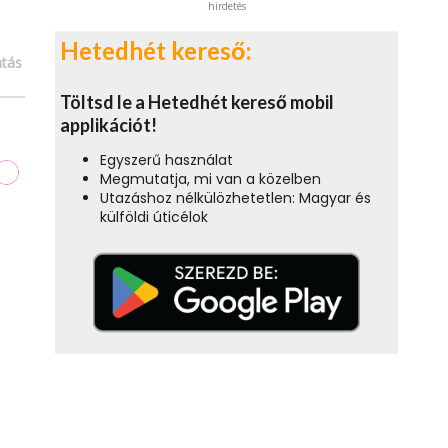
hirdetés
Hetedhét kereső:
tás
Töltsd le a Hetedhét kereső mobil
applikációt!
Egyszerű használat
Megmutatja, mi van a közelben
Utazáshoz nélkülözhetetlen: Magyar és
külföldi úticélok