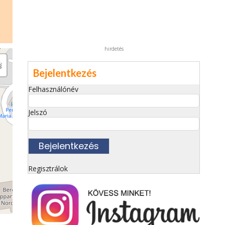
hirdetés
Bejelentkezés
Felhasználónév
Jelszó
Regisztrálok