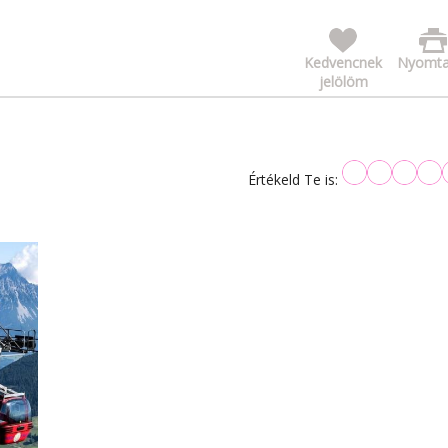
Kedvencnek
Nyomta
jelölöm
Értékeld Te is: