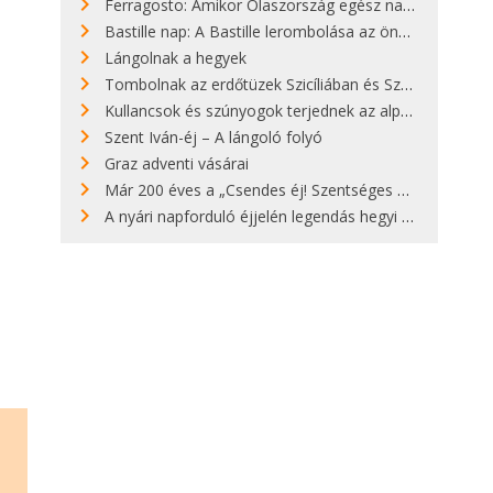
Ferragosto: Amikor Olaszország egész nap nyaral
Bastille nap: A Bastille lerombolása az önkényuralom végét jelentette
Lángolnak a hegyek
Tombolnak az erdőtüzek Szicíliában és Szardínián
Kullancsok és szúnyogok terjednek az alpesi legelőkön
Szent Iván-éj – A lángoló folyó
Graz adventi vásárai
Már 200 éves a „Csendes éj! Szentséges éj!”
A nyári napforduló éjjelén legendás hegyi tüzek világítják meg Zugspitzét