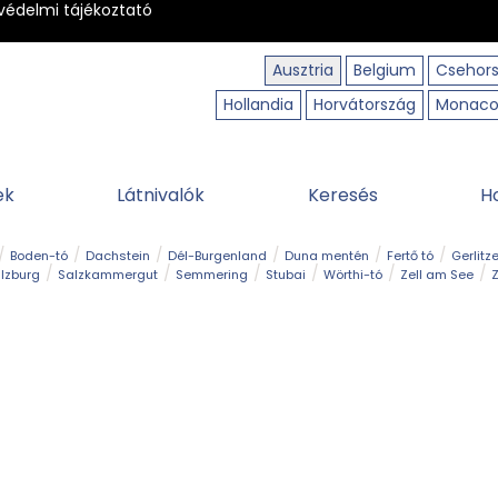
védelmi tájékoztató
Ausztria
Belgium
Csehor
Hollandia
Horvátország
Monac
ek
Látnivalók
Keresés
H
Boden-tó
Dachstein
Dél-Burgenland
Duna mentén
Fertő tó
Gerlitz
lzburg
Salzkammergut
Semmering
Stubai
Wörthi-tó
Zell am See
Z
úraút
Határélmény
Hegy és csúcs
Hegyi gyerekvilág
Húsvét
Kaland
Régiók
Sisi nyomában
Strand és fürdő
Szabadidőpark
Szurdok
T