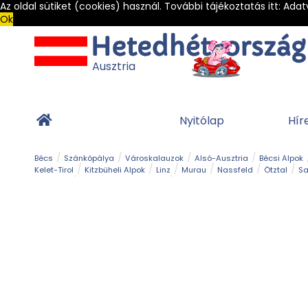
Az oldal sütiket (cookies) használ. További tájékoztatás itt:
Adat
Ok
Ausztria
Nyitólap
Hír
Bécs
Szánkópálya
Városkalauzok
Alsó-Ausztria
Bécsi Alpok
Kelet-Tirol
Kitzbüheli Alpok
Linz
Murau
Nassfeld
Ötztal
Sa
Alpesi út
Ásványok & Kristályok
Barlang
Bob
Csúszda
Esemény
Gleccser
Gyerek t
Múzeum
Óriásroller és mountaincart
Osztrák ételek
Park és kert
Túra
Vár és kastély
Világörökség
Vízesés
Zöldturista