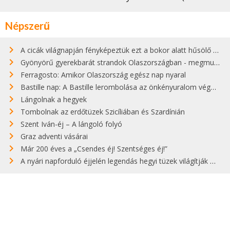
Népszerű
A cicák világnapján fényképeztük ezt a bokor alatt hűsölő cicát Kisorosziban
Gyönyörű gyerekbarát strandok Olaszországban - megmutatjuk a 15 legjobbat
Ferragosto: Amikor Olaszország egész nap nyaral
Bastille nap: A Bastille lerombolása az önkényuralom végét jelentette
Lángolnak a hegyek
Tombolnak az erdőtüzek Szicíliában és Szardínián
Szent Iván-éj – A lángoló folyó
Graz adventi vásárai
Már 200 éves a „Csendes éj! Szentséges éj!”
A nyári napforduló éjjelén legendás hegyi tüzek világítják meg Zugspitzét