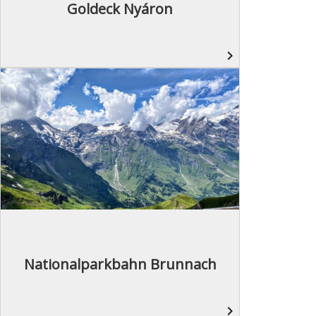
Goldeck Nyáron
navigate_next
Nationalparkbahn Brunnach
navigate_next