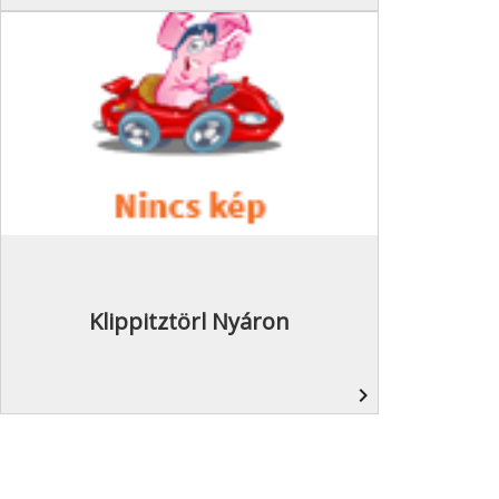
Klippitztörl Nyáron
navigate_next