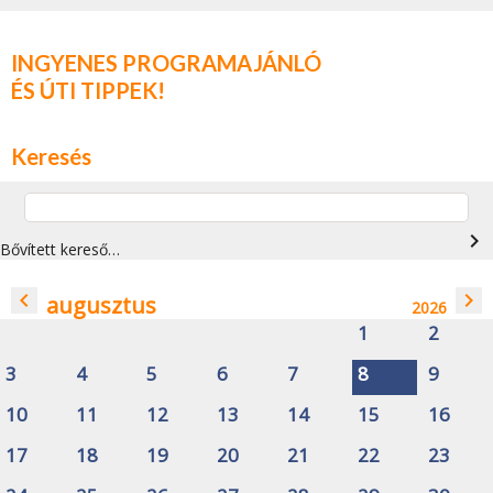
INGYENES PROGRAMAJÁNLÓ
ÉS ÚTI TIPPEK!
Keresés
navigate_next
Bővített kereső…
navigate_before
navigate_next
augusztus
2026
1
2
3
4
5
6
7
8
9
10
11
12
13
14
15
16
17
18
19
20
21
22
23