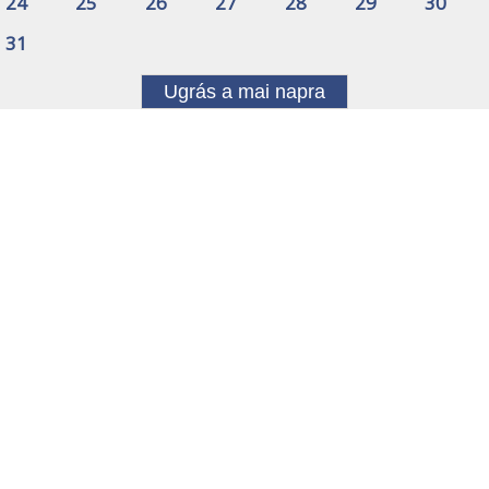
24
25
26
27
28
29
30
31
Ugrás a mai napra