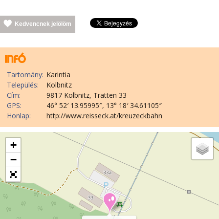
Kedvencnek jelölöm
Tartomány:
Karintia
Település:
Kolbnitz
Cím:
9817 Kolbnitz, Tratten 33
GPS:
46° 52′ 13.95995″, 13° 18′ 34.61105″
Honlap:
http://www.reisseck.at/kreuzeckbahn
+
−