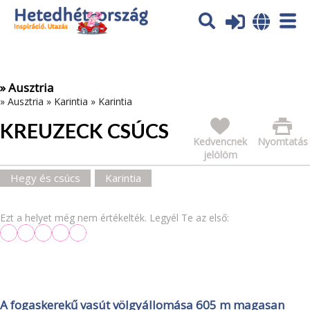
Az oldal sütiket (cookies) használ. További tájékoztatás itt:
Adatvédelmi tájékoztató
Ok
» Ausztria
»
Ausztria
»
Karintia
»
Karintia
KREUZECK CSÚCS
Kedvencnek
Nyomtatás
jelölöm
Hegy és csúcs
Karintia
Ezt a helyet még nem értékelték. Legyél Te az első:
A fogaskerekű vasút völgyállomása 605 m magasan