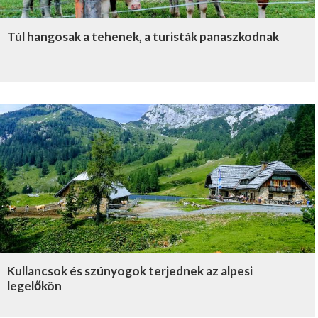
Túl hangosak a tehenek, a turisták panaszkodnak
Kullancsok és szúnyogok terjednek az alpesi
legelőkön