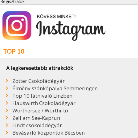
Regisztrálok
TOP 10
A legkeresettebb attrakciók
Zotter Csokoládégyár
Élmény szánkópálya Semmeringen
Top 10 látnivaló Linzben
Hauswirth Csokoládégyár
Wörthersee / Wörthi-tó
Zell am See-Kaprun
Lindt csokoládégyár
Bevásárló központok Bécsben